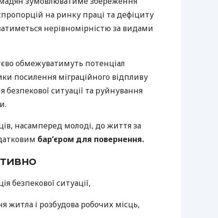
омадян зумовлюватиме збереження
пропорцій на ринку праці та дефіциту
ватиметься нерівномірністю за видами
тєво обмежуватимуть потенціал
ики посилення міграційного відпливу
ня безпекової ситуації та руйнування
и.
ців, насамперед молоді, до життя за
одатковим
бар’єром для повернення.
итивно
я безпекової ситуації,
я житла і розбудова робочих місць,