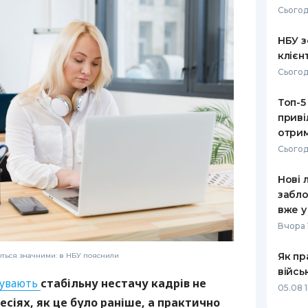
Сьогод
РЕЙТИНГ ДЕБЕТОВИХ
ПУТІВНИ
КАРТОК
СТРАХУ
НБУ з
клієн
ЩОМІСЯЧНИЙ ОГЛЯД
ВСІ СТРА
Сьогод
КЕШБЕКУ
СТРАХОВ
Топ-5
ПУТІВНИКИ ПО
приві
БАНКІВСЬКИХ КАРТКАХ
ВІДГУКИ
КОМПАНІ
отрим
Сьогод
ДОСТАВК
Нові 
КОНТАКТ
забло
вже у
Вчора 
Як пр
ються значними: в НБУ пояснили
війсь
чувають
стабільну нестачу кадрів не
05.08 1
сіях, як це було раніше, а практично