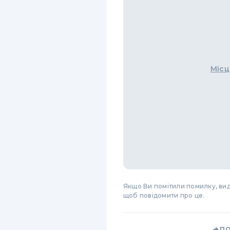
Місц
Якщо Ви помітили помилку, виді
щоб повідомити про це.
П