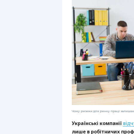
Чому ризики для ринку праці залиша
Українські компанії
від
лише в робітничих профе