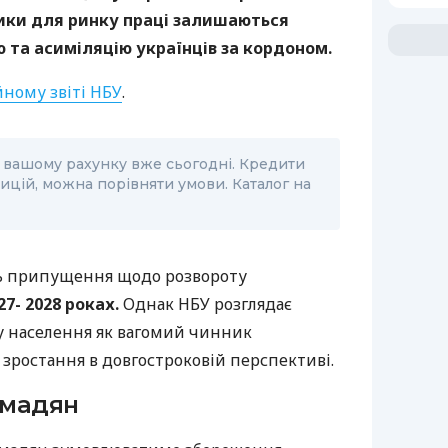
ики для ринку праці залишаються
 та асиміляцію українців за кордоном.
йному звіті НБУ
.
 вашому рахунку вже сьогодні. Кредити
ицій, можна порівняти умови. Каталог на
ть припущення щодо розвороту
27- 2028 роках.
Однак НБУ розглядає
у населення як вагомий чинник
зростання в довгостроковій перспективі.
омадян