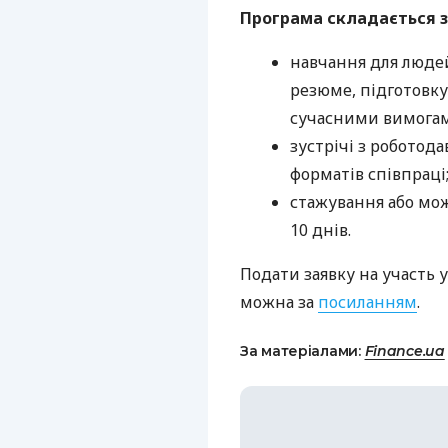
Програма складається з 
навчання для людей
резюме, підготовку
сучасними вимогам
зустрічі з роботод
форматів співпраці
стажування або мо
10 днів.
Подати заявку на участь 
можна за
посиланням
.
За матеріалами:
Finance.ua