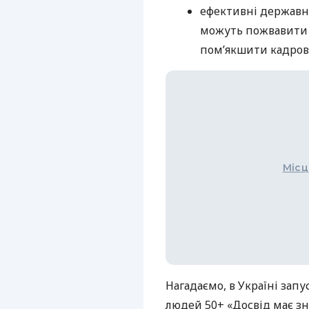
ефективні державні
можуть пожвавити 
пом’якшити кадров
Місц
Нагадаємо, в Україні зап
людей 50+ «Досвід має зн