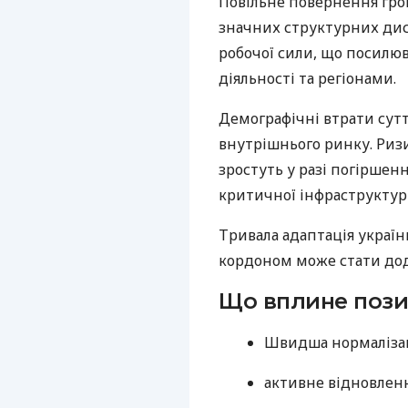
Повільне повернення гр
значних структурних дис
робочої сили, що посилю
діяльності та регіонами.
Демографічні втрати сут
внутрішнього ринку. Риз
зростуть у разі погіршен
критичної інфраструктур
Тривала адаптація україн
кордоном може стати д
Що вплине поз
Швидша нормалізаці
активне відновленн