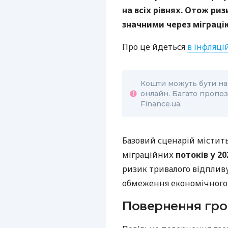
на всіх рівнях.
Отож риз
значними через міграцію
Про це йдеться
в інфляці
Кошти можуть бути на
онлайн. Багато пропоз
Finance.ua.
Базовий сценарій місти
міграційних
потоків у 20
ризик тривалого відплив
обмеження економічного 
Повернення гр