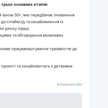
трьох основних етапів:
 віком 50+, яке передбачає оновлення
 до співбесід та ознайомлення із
и ринку праці;
авцями та обговорення можливих
;
жливе працевлаштування тривалістю до
у проєкті та ознайомитись з деталями
#
Робота
#
НБУ