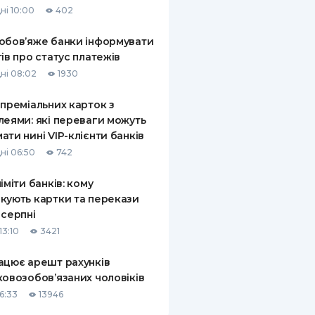
ні 10:00
402
КИ ПО
ВАННЮ
обов’яже банки інформувати
тів про статус платежів
ХОВІ ПОЛІСИ
ні 08:02
1930
І КОМПАНІЇ
 преміальних карток з
леями: які переваги можуть
 ПРО СТРАХОВІ
Ї
ати нині VIP-клієнти банків
ні 06:50
742
А І ОПЛАТА
ліміти банків: кому
И
кують картки та перекази
 серпні
13:10
3421
ацює арешт рахунків
ковозобов’язаних чоловіків
6:33
13946