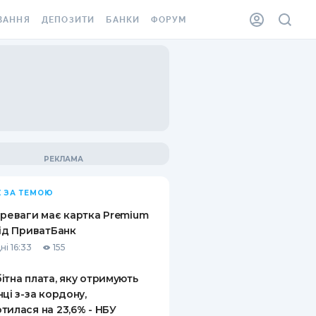
ВАННЯ
ДЕПОЗИТИ
БАНКИ
ФОРУМ
ІЛКА
ВСІ ДЕПОЗИТИ
ВСІ БАНКИ
АННЯ ЖИТЛА ВІД
ДЕПОЗИТИ В USD
ВІДГУКИ ПРО БАНКИ
 ШАХЕДІВ
ДЕПОЗИТИ В EUR
МІКРОФІНАНСОВІ
ХОВКА ЗА КОРДОН
ОРГАНІЗАЦІЇ
БОНУС ДО ДЕПОЗИТІВ
ВІДГУКИ ПРО МФО
УМОВИ АКЦІЇ
КАРТА
 ЗА ТЕМОЮ
ПИТАННЯ ТА ВІДПОВІДІ
ННА ВІНЬЄТКА
ереваги має картка Premium
ДЕПОЗИТНИЙ КАЛЬКУЛЯТОР
від ПриватБанк
 СПІВРОБІТНИКІВ
ні 16:33
155
ПУТІВНИКИ ПО
SSISTANCE
ЗАОЩАДЖЕННЯМ
ітна плата, яку отримують
нці з-за кордону,
АННЯ ВІД
тилася на 23,6% - НБУ
Х ВИПАДКІВ