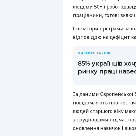
людьми 50+ і роботодавця
працівники, готові включ
Ініціатори програми зазн
відповіддю на дефіцит ка
ЧИТАЙТЕ ТАКОЖ
85% українців хоч
ринку праці навес
За даними Європейської б
повідомляють про нестачу
людей старшого віку маю
з труднощами під час по
оновлення навичок і віко