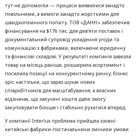
тут не допомогли — процеси виявилися занадто
повільними, а вимоги занадто жорсткими для
швидкоплинного попиту. ТОВ «ДАНН.» забезпечив
фінансування на $176 тис. для дев’яти поставок і
документальний супровід укладення угоди та
комунікацію з фабриками, включаючи юридичну
та фінансові складові. У результаті компанія завезла
товар на місяць раніше, розширила асортимент і
посилила позиції на конкурентному ринку; бізнес
зріс настільки, що зараз шукає нових
співробітників для масштабування, а власник
відзначає, що залучені кошти дали змогу
закуповувати більше і стабільно рухатися вперед.
У компанії Interlux проблема прийшла ззовні:
китайські фабрики-постачальники змінили умови