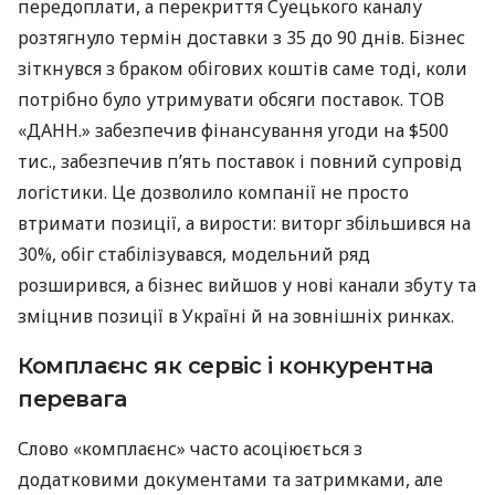
передоплати, а перекриття Суецького каналу
розтягнуло термін доставки з 35 до 90 днів. Бізнес
зіткнувся з браком обігових коштів саме тоді, коли
потрібно було утримувати обсяги поставок. ТОВ
«ДАНН.» забезпечив фінансування угоди на $500
тис., забезпечив п’ять поставок і повний супровід
логістики. Це дозволило компанії не просто
втримати позиції, а вирости: виторг збільшився на
30%, обіг стабілізувався, модельний ряд
розширився, а бізнес вийшов у нові канали збуту та
зміцнив позиції в Україні й на зовнішніх ринках.
Комплаєнс як сервіс і конкурентна
перевага
Слово «комплаєнс» часто асоціюється з
додатковими документами та затримками, але