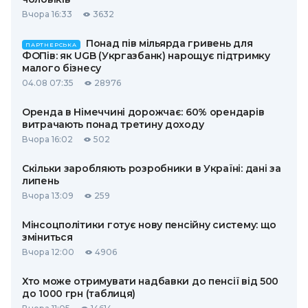
Вчора 16:33
3632
Понад пів мільярда гривень для
ПАРТНЕРСЬКА
ФОПів: як UGB (Укргазбанк) нарощує підтримку
малого бізнесу
04.08 07:35
28976
Оренда в Німеччині дорожчає: 60% орендарів
витрачають понад третину доходу
Вчора 16:02
502
Скільки заробляють розробники в Україні: дані за
липень
Вчора 13:09
259
Мінсоцполітики готує нову пенсійну систему: що
зміниться
Вчора 12:00
4906
Хто може отримувати надбавки до пенсії від 500
до 1000 грн (таблиця)