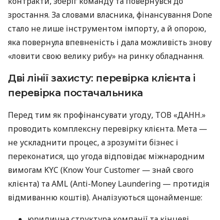
контракти, зберіг команду та повернувся до
зростання. За словами власника, фінансування Done
стало не лише інструментом імпорту, а й опорою,
яка повернула впевненість і дала можливість знову
«ловити свою велику рибу» на ринку обладнання.
Дві лінії захисту: перевірка клієнта і
перевірка постачальника
Перед тим як профінансувати угоду, ТОВ «ДАНН.»
проводить комплексну перевірку клієнта. Мета —
не ускладнити процес, а зрозуміти бізнес і
переконатися, що угода відповідає міжнародним
вимогам KYC (Know Your Customer — знай свого
клієнта) та AML (Anti-Money Laundering — протидія
відмиванню коштів). Аналізуються щонайменше:
юридична структура компанії та кінцеві