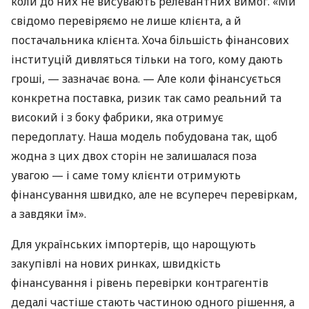
коли до них не висувають релевантних вимог. «Ми
свідомо перевіряємо не лише клієнта, а й
постачальника клієнта. Хоча більшість фінансових
інституцій дивляться тільки на того, кому дають
гроші, — зазначає вона. — Але коли фінансується
конкретна поставка, ризик так само реальний та
високий і з боку фабрики, яка отримує
передоплату. Наша модель побудована так, щоб
жодна з цих двох сторін не залишалася поза
увагою — і саме тому клієнти отримують
фінансування швидко, але не всупереч перевіркам,
а завдяки їм».
Для українських імпортерів, що нарощують
закупівлі на нових ринках, швидкість
фінансування і рівень перевірки контрагентів
дедалі частіше стають частиною одного рішення, а