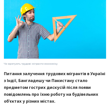
Чи врятують трудові мігранти економіку
Питання залучення трудових мігрантів в Україні
з Індії, Бангладешу чи Пакистану стало
предметом гострих дискусій після появи
повідомлень про їхню роботу на будівельних
об’єктах у різних містах.