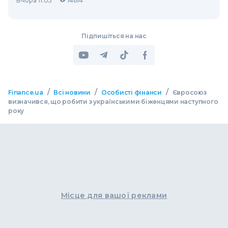
Вчора 11:05
14614
Підпишіться на нас
/
/
/
Finance.ua
Всі новини
Особисті фінанси
Євросоюз
визначився, що робити з українськими біженцями наступного
року
Місце для вашої реклами