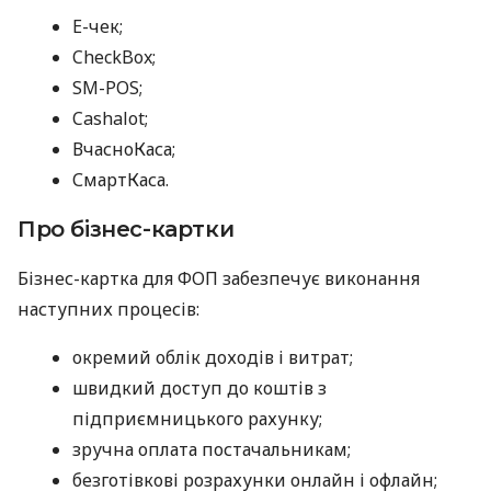
E-чек;
CheckBox;
SM-POS;
Cashalot;
ВчасноКаса;
СмартКаса.
Про бізнес-картки
Бізнес-картка для ФОП забезпечує виконання
наступних процесів:
окремий облік доходів і витрат;
швидкий доступ до коштів з
підприємницького рахунку;
зручна оплата постачальникам;
безготівкові розрахунки онлайн і офлайн;