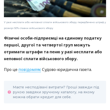
У разі несплати або неповної сплати військового збору передбачено штраф у
розмірі 50% ставки військового збору
Фізичні особи-підприємці на єдиному податку
першої, другої та четвертої груп можуть
отримати штрафи та пеню у разі несплати або
неповної сплати військового збору.
Про це
повідомляє
Судово-юридична газета.
Маєте несподівані витрати? Гроші завжди під
рукою завдяки зручному каталогу, на якому
можна обрати кредит для себе.