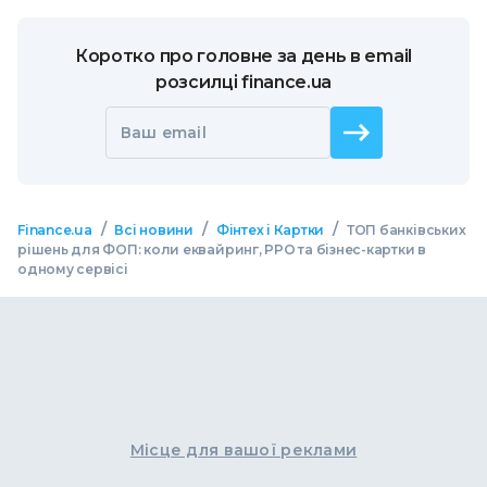
Коротко про головне за день в email
розсилці finance.ua
Ваш email
/
/
/
Finance.ua
Всі новини
Фінтех і Картки
ТОП банківських
рішень для ФОП: коли еквайринг, РРО та бізнес-картки в
одному сервісі
Місце для вашої реклами