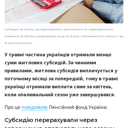
Субсидію на оплату централізованого, автономного та індивідуального
опалення за квітень розрахували лише за 15 днів опалювального сезону з 1 до
15 квітня включно
У травні частина українців отримали менші
суми житлових субсидій. За чинними
правилами, житлова субсидія виплачується у
поточному місяці за попередній, тому в травні
українці отримали виплати саме за квітень,
коли опалювальний сезон уже завершувався.
Про це
повідомляє
Пенсійний фонд України.
Субсидію перерахували через