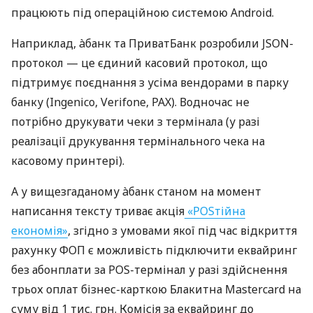
працюють під операційною системою Android.
Наприклад, àбанк та ПриватБанк розробили JSON-
протокол — це єдиний касовий протокол, що
підтримує поєднання з усіма вендорами в парку
банку (Ingenico, Verifone, PAX). Водночас не
потрібно друкувати чеки з термінала (у разі
реалізації друкування термінального чека на
касовому принтері).
А у вищезгаданому àбанк станом на момент
написання тексту триває акція
«POSтійна
економія»
, згідно з умовами якої під час відкриття
рахунку ФОП є можливість підключити еквайринг
без абонплати за POS-термінал у разі здійснення
трьох оплат бізнес-карткою Блакитна Mastercard на
суму від 1 тис. грн. Комісія за еквайринг до