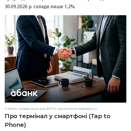
30.09.2026 р. складе лише 1,2%.
У àбанк триває акція для ФОП з підключення еквайрингу
Про термінал у смартфоні (Tap to
Phone)