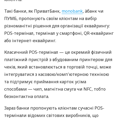
Такі банки, як ПриватБанк,
monobank
, àбанк чи
ПУМБ, пропонують своїм клієнтам на вибір
різноманітні рішення для організації еквайрингу:
POS-термінал, термінал у смартфоні, QR-еквайринг
або інтернет-еквайринг.
Класичний POS-термінал — це окремий фізичний
платіжний пристрій з вбудованим принтером для
чеків, який встановлюється в торговій точці, може
інтегруватися з касовою/комп'ютерною технікою
та підтримує приймання карток усіма
способами — чип, магнітна смуга чи NFC, тобто
безконтактна оплата.
Зараз банки пропонують клієнтам сучасні POS-
термінали відомих світових виробників, що