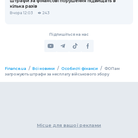
Штрафи за фінансові порушення підвищать в
кілька разів
Вчора 12:03
243
Підпишіться на нас
/
/
/
Finance.ua
Всі новини
Особисті фінанси
ФОПам
загрожують штрафи за несплату військового збору
Місце для вашої реклами