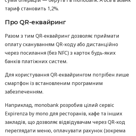
суми операцій — беруть і в monobank. А ось в àбанк
тариф становить 1,2%.
Про QR-еквайринг
Разом з тим QR-еквайринг дозволяє приймати
оплату скануванням QR-коду або дистанційно
через посилання (без NFC) з карток будь-яких
банків платіжних систем.
Для користування QR-еквайрингом потрібен лише
смартфон із встановленим програмним
забезпеченням.
Наприклад, monobank розробив цілий сервіс
Expirenza by mono для ресторанів, кафе та інших
закладів, що дозволяє відвідувачам через QR-код
переглядати меню, оплачувати рахунок (зокрема