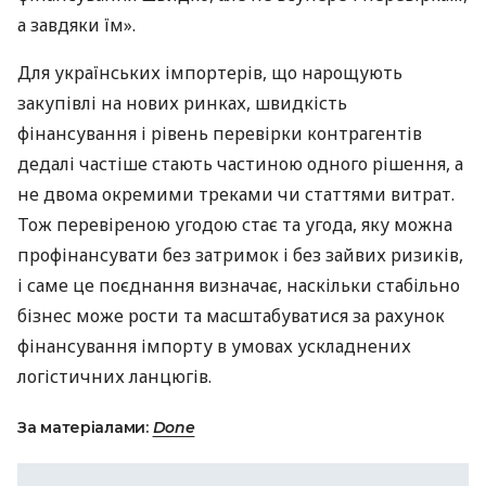
а завдяки їм».
Для українських імпортерів, що нарощують
закупівлі на нових ринках, швидкість
фінансування і рівень перевірки контрагентів
дедалі частіше стають частиною одного рішення, а
не двома окремими треками чи статтями витрат.
Тож перевіреною угодою стає та угода, яку можна
профінансувати без затримок і без зайвих ризиків,
і саме це поєднання визначає, наскільки стабільно
бізнес може рости та масштабуватися за рахунок
фінансування імпорту в умовах ускладнених
логістичних ланцюгів.
За матеріалами:
Done