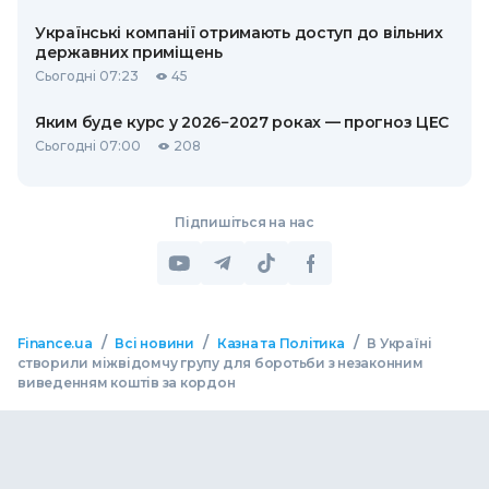
Українські компанії отримають доступ до вільних
державних приміщень
Сьогодні 07:23
45
Яким буде курс у 2026−2027 роках — прогноз ЦЕС
Сьогодні 07:00
208
Підпишіться на нас
/
/
/
Finance.ua
Всі новини
Казна та Політика
В Україні
створили міжвідомчу групу для боротьби з незаконним
виведенням коштів за кордон