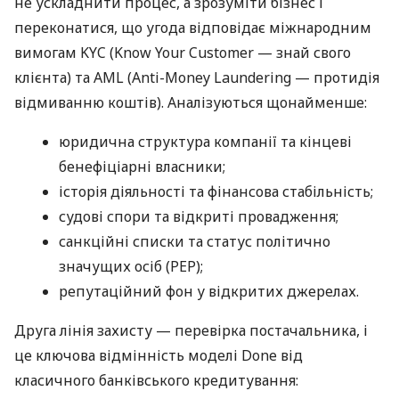
не ускладнити процес, а зрозуміти бізнес і
переконатися, що угода відповідає міжнародним
вимогам KYC (Know Your Customer — знай свого
клієнта) та AML (Anti-Money Laundering — протидія
відмиванню коштів). Аналізуються щонайменше:
юридична структура компанії та кінцеві
бенефіціарні власники;
історія діяльності та фінансова стабільність;
судові спори та відкриті провадження;
санкційні списки та статус політично
значущих осіб (PEP);
репутаційний фон у відкритих джерелах.
Друга лінія захисту — перевірка постачальника, і
це ключова відмінність моделі Done від
класичного банківського кредитування: