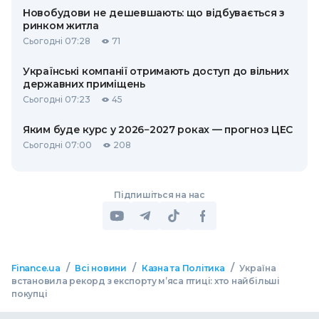
Новобудови не дешевшають: що відбувається з
ринком житла
Сьогодні 07:28
71
Українські компанії отримають доступ до вільних
державних приміщень
Сьогодні 07:23
45
Яким буде курс у 2026−2027 роках — прогноз ЦЕС
Сьогодні 07:00
208
Підпишіться на нас
/
/
/
Finance.ua
Всі новини
Казна та Політика
Україна
встановила рекорд з експорту м’яса птиці: хто найбільші
покупці