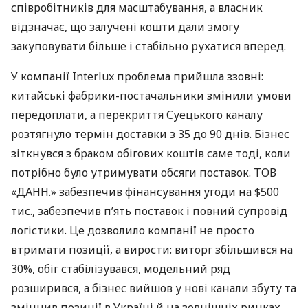
співробітників для масштабування, а власник
відзначає, що залучені кошти дали змогу
закуповувати більше і стабільно рухатися вперед.
У компанії Interlux проблема прийшла ззовні:
китайські фабрики-постачальники змінили умови
передоплати, а перекриття Суецького каналу
розтягнуло термін доставки з 35 до 90 днів. Бізнес
зіткнувся з браком обігових коштів саме тоді, коли
потрібно було утримувати обсяги поставок. ТОВ
«ДАНН.» забезпечив фінансування угоди на $500
тис., забезпечив п’ять поставок і повний супровід
логістики. Це дозволило компанії не просто
втримати позиції, а вирости: виторг збільшився на
30%, обіг стабілізувався, модельний ряд
розширився, а бізнес вийшов у нові канали збуту та
зміцнив позиції в Україні й на зовнішніх ринках.