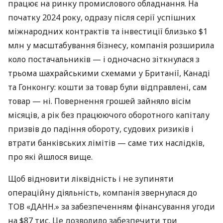
працює на ринку промислового обладнання. На
початку 2024 року, одразу після серії успішних
міжнародних контрактів та інвестиції близько $1
млн у масштабування бізнесу, компанія розширила
коло постачальників — і одночасно зіткнулася з
трьома шахрайськими схемами у Британії, Канаді
та Гонконгу: кошти за товар були відправлені, сам
товар — ні. Повернення грошей зайняло вісім
місяців, а рік без працюючого оборотного капіталу
призвів до падіння обороту, судових ризиків і
втрати банківських лімітів — саме тих наслідків,
про які йшлося вище.
Щоб відновити ліквідність і не зупиняти
операційну діяльність, компанія звернулася до
ТОВ «ДАНН.» за забезпеченням фінансування угоди
на $87 тис. Це дозволило забезпечити три