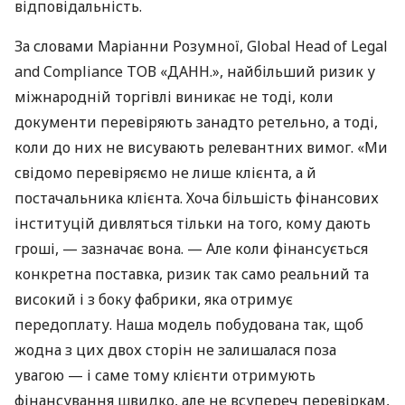
відповідальність.
За словами Маріанни Розумної, Global Head of Legal
and Compliance ТОВ «ДАНН.», найбільший ризик у
міжнародній торгівлі виникає не тоді, коли
документи перевіряють занадто ретельно, а тоді,
коли до них не висувають релевантних вимог. «Ми
свідомо перевіряємо не лише клієнта, а й
постачальника клієнта. Хоча більшість фінансових
інституцій дивляться тільки на того, кому дають
гроші, — зазначає вона. — Але коли фінансується
конкретна поставка, ризик так само реальний та
високий і з боку фабрики, яка отримує
передоплату. Наша модель побудована так, щоб
жодна з цих двох сторін не залишалася поза
увагою — і саме тому клієнти отримують
фінансування швидко, але не всупереч перевіркам,