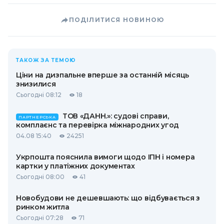
ПОДІЛИТИСЯ НОВИНОЮ
ТАКОЖ ЗА ТЕМОЮ
Ціни на дизпальне вперше за останній місяць
знизилися
Сьогодні 08:12
18
ТОВ «ДАНН.»: судові справи,
ПАРТНЕРСЬКА
комплаєнс та перевірка міжнародних угод
04.08 15:40
24251
Укрпошта пояснила вимоги щодо ІПН і номера
картки у платіжних документах
Сьогодні 08:00
41
Новобудови не дешевшають: що відбувається з
ринком житла
Сьогодні 07:28
71