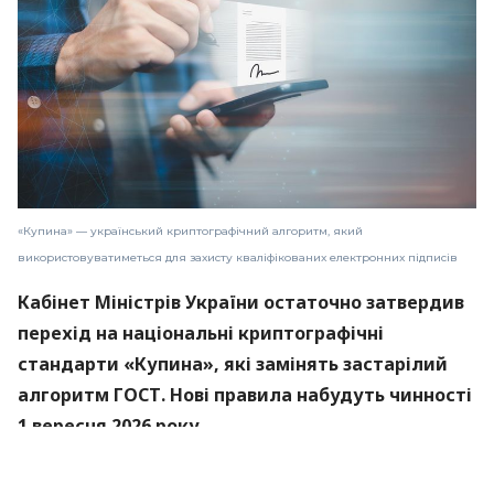
«Купина» — український криптографічний алгоритм, який
використовуватиметься для захисту кваліфікованих електронних підписів
Кабінет Міністрів України остаточно затвердив
перехід на національні криптографічні
стандарти «Купина», які замінять застарілий
алгоритм ГОСТ. Нові правила набудуть чинності
1 вересня 2026 року.
Про це
повідомили
в Міністерстві цифрової