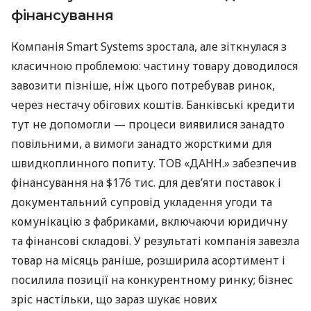
фінансування
Компанія Smart Systems зростала, але зіткнулася з
класичною проблемою: частину товару доводилося
завозити пізніше, ніж цього потребував ринок,
через нестачу обігових коштів. Банківські кредити
тут не допомогли — процеси виявилися занадто
повільними, а вимоги занадто жорсткими для
швидкоплинного попиту. ТОВ «ДАНН.» забезпечив
фінансування на $176 тис. для дев’яти поставок і
документальний супровід укладення угоди та
комунікацію з фабриками, включаючи юридичну
та фінансові складові. У результаті компанія завезла
товар на місяць раніше, розширила асортимент і
посилила позиції на конкурентному ринку; бізнес
зріс настільки, що зараз шукає нових