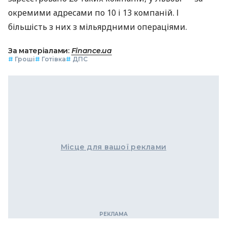
окремими адресами по 10 і 13 компаній. І
більшість з них з мільярдними операціями.
За матеріалами:
Finance.ua
#
Гроші
#
Готівка
#
ДПС
Місце для вашої реклами