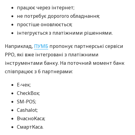
працює через інтернет;
не потребує дорогого обладнання;
простіше оновлюється;
інтегрується з платіжними рішеннями.
Наприклад,
ПУМБ
пропонує партнерські сервіси
РРО, які вже інтегровані з платіжними
інструментами банку. На поточний момент банк
співпрацює з 6 партнерами:
E-чек;
CheckBox;
SM-POS;
Cashalot;
ВчасноКаса;
СмартКаса.