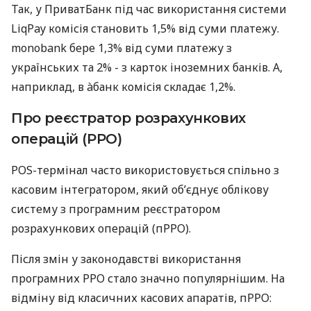
Так, у ПриватБанк під час використання системи
LiqPay комісія становить 1,5% від суми платежу.
monobank бере 1,3% від суми платежу з
українських та 2% - з карток іноземних банків. А,
наприклад, в àбанк комісія складає 1,2%.
Про реєстратор розрахункових
операцій (РРО)
POS-термінал часто використовується спільно з
касовим інтегратором, який об’єднує облікову
систему з програмним реєстратором
розрахункових операцій (пРРО).
Після змін у законодавстві використання
програмних РРО стало значно популярнішим. На
відміну від класичних касових апаратів, пРРО: