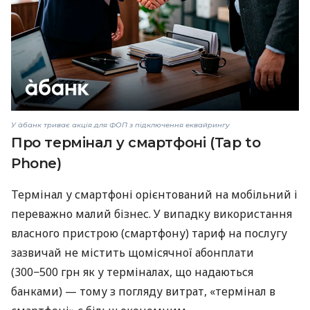
У àбанк триває акція для ФОП з підключення еквайрингу
Про термінал у смартфоні (Tap to
Phone)
Термінал у смартфоні орієнтований на мобільний і
переважно малий бізнес. У випадку використання
власного пристрою (смартфону) тариф на послугу
зазвичай не містить щомісячної абонплати
(300−500 грн як у терміналах, що надаються
банками) — тому з погляду витрат, «термінал в