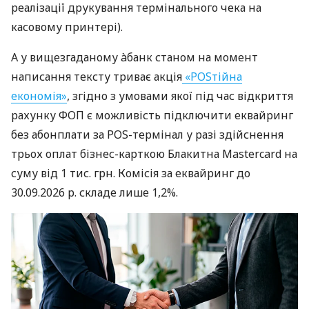
реалізації друкування термінального чека на
касовому принтері).
А у вищезгаданому àбанк станом на момент
написання тексту триває акція
«POSтійна
економія»
, згідно з умовами якої під час відкриття
рахунку ФОП є можливість підключити еквайринг
без абонплати за POS-термінал у разі здійснення
трьох оплат бізнес-карткою Блакитна Mastercard на
суму від 1 тис. грн. Комісія за еквайринг до
30.09.2026 р. складе лише 1,2%.