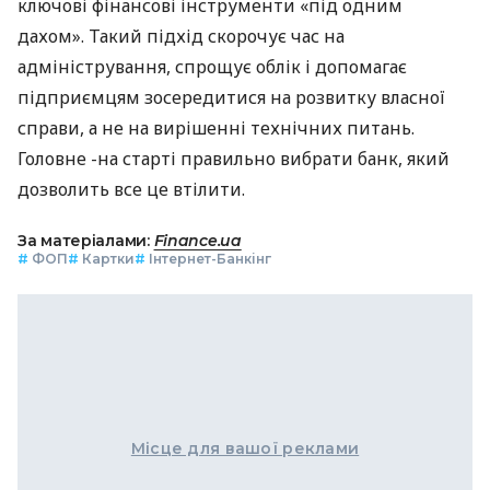
ключові фінансові інструменти «під одним
дахом». Такий підхід скорочує час на
адміністрування, спрощує облік і допомагає
підприємцям зосередитися на розвитку власної
справи, а не на вирішенні технічних питань.
Головне -на старті правильно вибрати банк, який
дозволить все це втілити.
За матеріалами:
Finance.ua
#
ФОП
#
Картки
#
Інтернет-Банкінг
Місце для вашої реклами