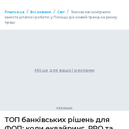
/
/
/
Finance.ua
Всі новини
Світ
Тимчасові контракти
замість штатної роботи: у Польщі діє новий тренд на ринку
праці
Місце для вашої реклами
ТОП банківських рішень для
ФОП: коли еквайринг, РРО та