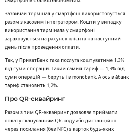
смартфоні» є більш економним.
Зазвичай термінал у смартфоні використовується
разом з касовим інтегратором. Кошти у випадку
використання термінала у смартфоні
зараховуються на рахунок клієнта на наступний
день після проведення оплати.
Так, у ПриватБанк така послуга коштуватиме 1,3%
від суми операцій. Такий самий тариф — 1,3% від
суми операцій — беруть і в monobank. А ось в àбанк
тариф становить 1,2%.
Про QR-еквайринг
Разом з тим QR-еквайринг дозволяє приймати
оплату скануванням QR-коду або дистанційно
через посилання (без NFC) з карток будь-яких