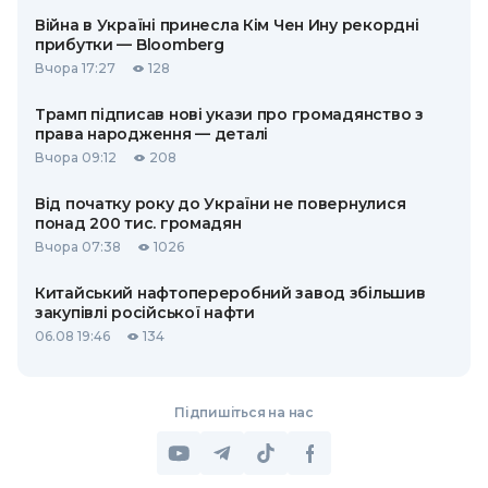
Війна в Україні принесла Кім Чен Ину рекордні
прибутки — Bloomberg
Вчора 17:27
128
Трамп підписав нові укази про громадянство з
права народження — деталі
Вчора 09:12
208
Від початку року до України не повернулися
понад 200 тис. громадян
Вчора 07:38
1026
Китайський нафтопереробний завод збільшив
закупівлі російської нафти
06.08 19:46
134
Підпишіться на нас