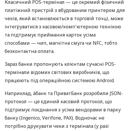
Класичний POS-термінал — це окремий фізичний
платіжний пристрій з вбудованим принтером для
чеків, який встановлюється в торговій точці, може
інтегруватися з касовою/комп'ютерною технікою
та підтримує приймання карток усіма
способами — чип, магнітна смуга чи NFC, тобто
безконтактна оплата.
Зараз банки пропонують клієнтам сучасні POS-
термінали відомих світових виробників, що
працюють під операційною системою Android.
Наприклад, àбанк та ПриватБанк розробили JSON-
протокол — це єдиний касовий протокол, що
підтримує поєднання з усіма вендорами в парку
банку (Ingenico, Verifone, PAX). Водночас не
потрібно друкувати чеки з термінала (у разі