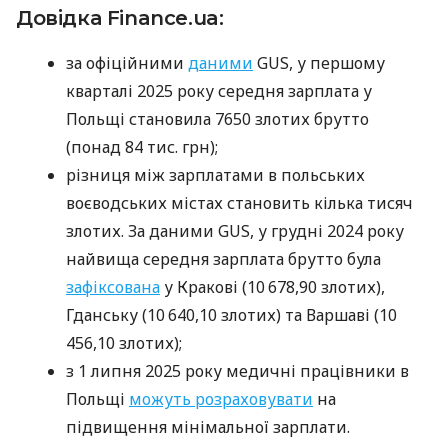
Довідка Finance.ua:
за офіційними
даними
GUS, у першому
кварталі 2025 року середня зарплата у
Польщі становила 7650 злотих брутто
(понад 84 тис. грн);
різниця між зарплатами в польських
воєводських містах становить кілька тисяч
злотих. За даними GUS, у грудні 2024 року
найвища середня зарплата брутто була
зафіксована
у Кракові (10 678,90 злотих),
Гданську (10 640,10 злотих) та Варшаві (10
456,10 злотих);
з 1 липня 2025 року медичні працівники в
Польщі
можуть розраховувати
на
підвищення мінімальної зарплати.