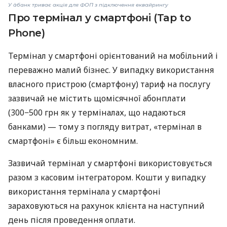
У àбанк триває акція для ФОП з підключення еквайрингу
Про термінал у смартфоні (Tap to
Phone)
Термінал у смартфоні орієнтований на мобільний і
переважно малий бізнес. У випадку використання
власного пристрою (смартфону) тариф на послугу
зазвичай не містить щомісячної абонплати
(300−500 грн як у терміналах, що надаються
банками) — тому з погляду витрат, «термінал в
смартфоні» є більш економним.
Зазвичай термінал у смартфоні використовується
разом з касовим інтегратором. Кошти у випадку
використання термінала у смартфоні
зараховуються на рахунок клієнта на наступний
день після проведення оплати.