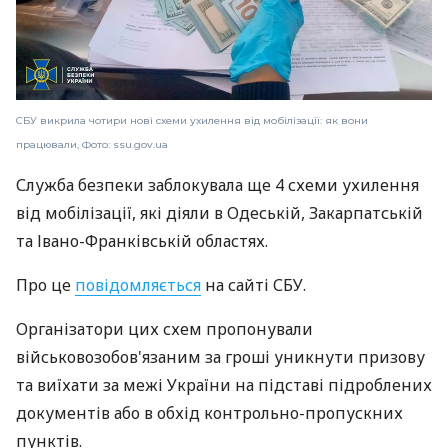
СБУ викрила чотири нові схеми ухилення від мобілізації: як вони
працювали, Фото: ssu.gov.ua
Служба безпеки заблокувала ще 4 схеми ухилення
від мобілізації, які діяли в Одеській, Закарпатській
та Івано-Франківській областях.
Про це
повідомляється
на сайті СБУ.
Організатори цих схем пропонували
військовозобов'язаним за гроші уникнути призову
та виїхати за межі України на підставі підроблених
документів або в обхід контрольно-пропускних
пунктів.