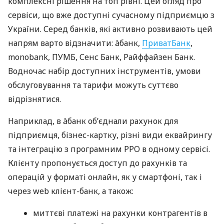
комплексні рішення на топ рівні. Цей огляд про
сервіси, що вже доступні сучасному підприємцю з
України. Серед банків, які активно розвивають цей
напрям варто відзначити: àбанк,
ПриватБанк
,
monobank, ПУМБ, Сенс Банк, Райффайзен Банк.
Водночас набір доступних інструментів, умови
обслуговування та тарифи можуть суттєво
відрізнятися.
Наприклад, в àбанк об’єднали рахунок для
підприємця, бізнес-картку, різні види еквайрингу
та інтеграцію з програмним РРО в одному сервісі.
Клієнту пропонується доступ до рахунків та
операцій у форматі онлайн, як у смартфоні, так і
через web клієнт-банк, а також:
миттєві платежі на рахунки контрагентів в