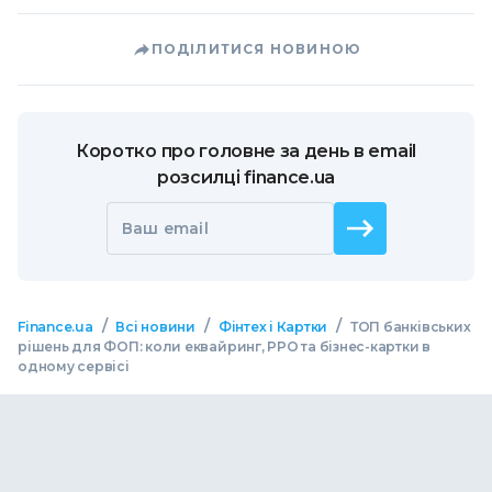
ПОДІЛИТИСЯ НОВИНОЮ
Коротко про головне за день в email
розсилці finance.ua
Ваш email
/
/
/
Finance.ua
Всі новини
Фінтех і Картки
ТОП банківських
рішень для ФОП: коли еквайринг, РРО та бізнес-картки в
одному сервісі