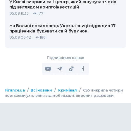
У Києві викрили call-центр, який ошукував чехів
під виглядом криптоінвестицій
05.08 11:33
177
На Волині посадовець Укрзалізниці відрядив 17
працівників будувати свій будинок
05.08 06:42
186
Підпишіться на нас
/
/
/
Finance.ua
Всі новини
Кримінал
СБУ викрила чотири
нові схеми ухилення від мобілізації: як вони працювали