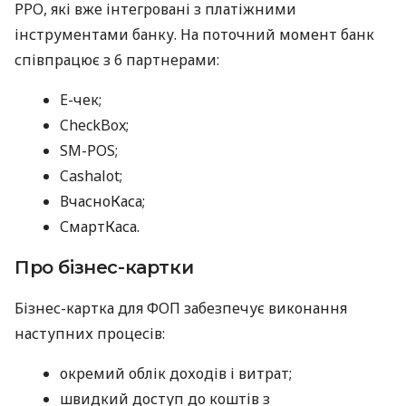
РРО, які вже інтегровані з платіжними
інструментами банку. На поточний момент банк
співпрацює з 6 партнерами:
E-чек;
CheckBox;
SM-POS;
Cashalot;
ВчасноКаса;
СмартКаса.
Про бізнес-картки
Бізнес-картка для ФОП забезпечує виконання
наступних процесів:
окремий облік доходів і витрат;
швидкий доступ до коштів з