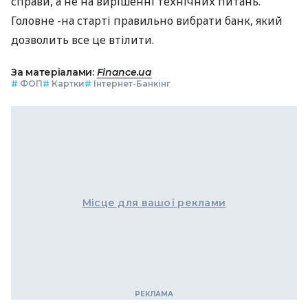
справи, а не на вирішенні технічних питань.
Головне -на старті правильно вибрати банк, який
дозволить все це втілити.
За матеріалами:
Finance.ua
#
ФОП
#
Картки
#
Інтернет-Банкінг
Місце для вашої реклами