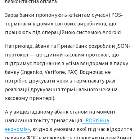
безконтактна оплата.
Зараз банки пропонують клієнтам сучасні POS-
термінали відомих світових виробників, що
працюють під операційною системою Android.
Наприклад, àбанк та ПриватБанк розробили JSON-
протокол — це єдиний касовий протокол, що
підтримує поєднання з усіма вендорами в парку
банку (Ingenico, Verifone, PAX). Водночас не
потрібно друкувати чеки з термінала (у разі
реалізації друкування термінального чека на
касовому принтері).
А у вищезгаданому àбанк станом на момент
написання тексту триває акція
«POSтійна
економія»
, згідно з умовами якої під час відкриття
рахунку ФОП є можливість підключити еквайринг