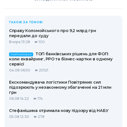
ТАКОЖ ЗА ТЕМОЮ
Справу Коломойського про 9,2 млрд грн
передали до суду
Вчора 13:28
100
ТОП банківських рішень для ФОП:
ПАРТНЕРСЬКА
коли еквайринг, РРО та бізнес-картки в одному
сервісі
04.08 06:50
20121
Екскомандувача логістики Повітряних сил
підозрюють у незаконному збагаченні на 21 млн
грн
06.08 14:22
174
Стефанішина отримала нову підозру від НАБУ
05.08 12:30
278