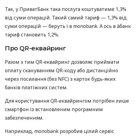
Так, у ПриватБанк така послуга коштуватиме 1,3%
від суми операцій. Такий самий тариф — 1,3% від
суми операцій — беруть і в monobank. А ось в àбанк
тариф становить 1,2%.
Про QR-еквайринг
Разом з тим QR-еквайринг дозволяє приймати
оплату скануванням QR-коду або дистанційно
через посилання (без NFC) з карток будь-яких
банків платіжних систем.
Для користування QR-еквайрингом потрібен лише
смартфон із встановленим програмним
забезпеченням.
Наприклад, monobank розробив цілий сервіс