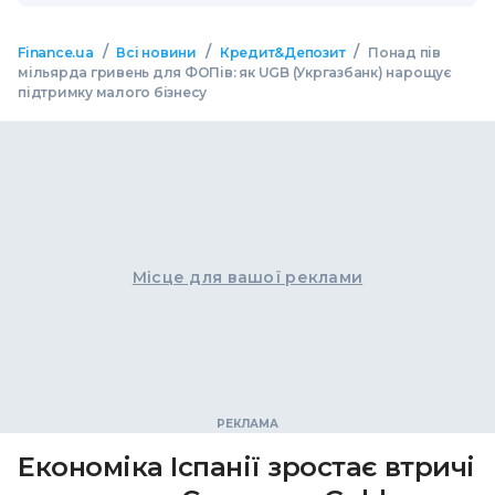
/
/
/
Finance.ua
Всі новини
Кредит&Депозит
Понад пів
мільярда гривень для ФОПів: як UGB (Укргазбанк) нарощує
підтримку малого бізнесу
Місце для вашої реклами
Економіка Іспанії зростає втричі