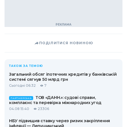
ПОДІЛИТИСЯ НОВИНОЮ
ТАКОЖ ЗА ТЕМОЮ
Загальний обсяг іпотечних кредитів у банківській
системі сягнув 50 млрд грн
Сьогодні 06:32
7
ТОВ «ДАНН.»: судові справи,
ПАРТНЕРСЬКА
комплаєнс та перевірка міжнародних угод
04.08 15:40
23306
НБУ підвищив ставку через ризик закріплення
інфляції — Лепушинський