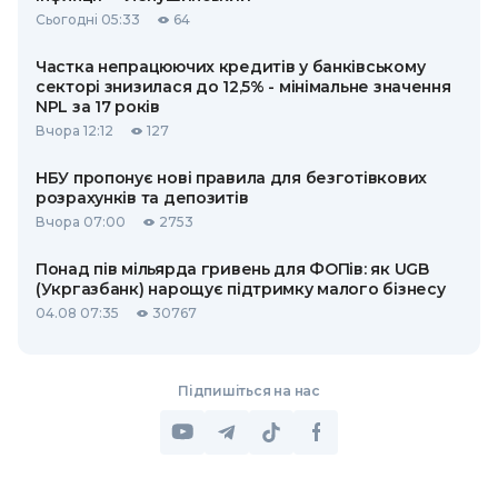
Сьогодні 05:33
64
Частка непрацюючих кредитів у банківському
секторі знизилася до 12,5% - мінімальне значення
NPL за 17 років
Вчора 12:12
127
НБУ пропонує нові правила для безготівкових
розрахунків та депозитів
Вчора 07:00
2753
Понад пів мільярда гривень для ФОПів: як UGB
(Укргазбанк) нарощує підтримку малого бізнесу
04.08 07:35
30767
Підпишіться на нас