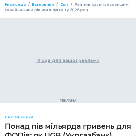
/
/
/
Finance.ua
Всі новини
Світ
Рейтинг країн із найвищим
та найнижчим рівнем інфляції у 2026 році
Місце для вашої реклами
ПАРТНЕРСЬКА
Понад пів мільярда гривень для
ФОПів: як UGB (Укргазбанк)