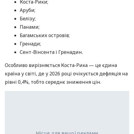
Коста-Рики;
Аруби;
Белізу;
Панами;
Багамських островів;
Гренади;
Сент-Вінсента і Гренадин.
Особливо вирізняється Коста-Рика — це єдина
країна у світі, де у 2026 році очікується дефляція на
рівні 0,4%, тобто середнє зниження цін.
Місце для вашої реклами