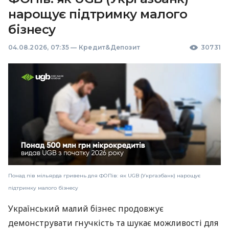
нарощує підтримку малого
бізнесу
04.08.2026, 07:35
—
Кредит&Депозит
30731
Понад пів мільярда гривень для ФОПів: як UGB (Укргазбанк) нарощує
підтримку малого бізнесу
Український малий бізнес продовжує
демонструвати гнучкість та шукає можливості для