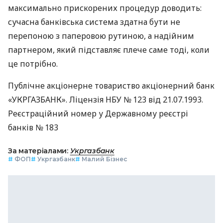
максимально прискорених процедур доводить:
сучасна банківська система здатна бути не
перепоною з паперовою рутиною, а надійним
партнером, який підставляє плече саме тоді, коли
це потрібно.
Публічне акціонерне товариство акціонерний банк
«УКРГАЗБАНК». Ліцензія НБУ № 123 від 21.07.1993.
Реєстраційний номер у Державному реєстрі
банків № 183
За матеріалами:
Укргазбанк
#
ФОП
#
Укргазбанк
#
Малий Бізнес