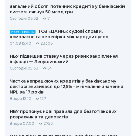
Загальний обсяг іпотечних кредитів у банківській
системі сягнув 50 млрд грн
Сьогодні 06:32
7
ТОВ «ДАНН.»: судові справи,
ПАРТНЕРСЬКА
комплаєнс та перевірка міжнародних угод
04.08 15:40
23306
НБУ підвищив ставку через ризик закріплення
інфляції — Лепушинський
Сьогодні 05:33
64
Частка непрацюючих кредитів у банківському
секторі знизилася до 12,5% - мінімальне значення
NPL за 17 років
Вчора 12:12
127
НБУ пропонує нові правила для безготівкових
розрахунків та депозитів
Вчора 07:00
2753