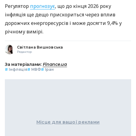
Регулятор
прогнозує
, що до кінця 2026 року
інфляція ще дещо прискориться через вплив
дорожчих енергоресурсів і може досягти 9,4% у
річному вимірі.
Світлана Вишковська
Редактор
За матеріалами:
Finance.ua
#
Інфляція
#
МВФ
#
Іран
Місце для вашої реклами