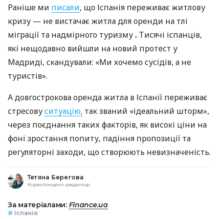
Раніше ми
писали
, що Іспанія переживає житлову
кризу — не вистачає житла для оренди на тлі
міграції та надмірного туризму
.
Тисячі іспанців,
які нещодавно вийшли на новий протест у
Мадриді, скандували: «Ми хочемо сусідів, а не
туристів».
А довгострокова оренда житла в Іспанії переживає
стресову
ситуацію,
так званий «ідеальний шторм»,
через поєднання таких факторів, як високі ціни на
фоні зростання попиту, падіння пропозиції та
регуляторні заходи, що створюють невизначеність.
Тетяна Берегова
Кореспондент-редактор
За матеріалами:
Finance.ua
#
Іспанія