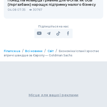
Понад пів мільярда гривень для ФОПів: як UGB
(Укргазбанк) нарощує підтримку малого бізнесу
04.08 07:35
30767
Підпишіться на нас
/
/
/
Finance.ua
Всі новини
Світ
Економіка Іспанії зростає
втричі швидше за Європу — Goldman Sachs
Місце для вашої реклами