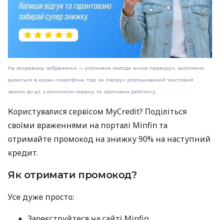
На яскравому зображенні — усміхнена молода жінка праворуч, захоплено
дивиться в екран смартфона, тоді як ліворуч розташований текстовий
заклик до дії, з логотипом сервісу та зірочками рейтингу.
Користувалися сервісом MyCredit? Поділіться
своїми враженнями на порталі Minfin та
отримайте промокод на знижку 90% на наступний
кредит.
Як отримати промокод?
Усе дуже просто:
Зареєструйтеся на сайті Minfin.