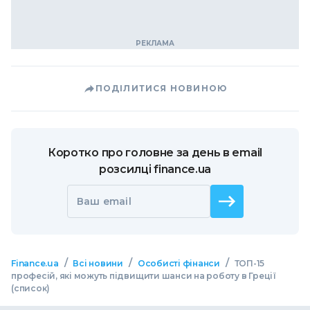
ПОДІЛИТИСЯ НОВИНОЮ
Коротко про головне за день в email
розсилці finance.ua
Ваш email
/
/
/
Finance.ua
Всі новини
Особисті фінанси
ТОП-15
професій, які можуть підвищити шанси на роботу в Греції
(список)