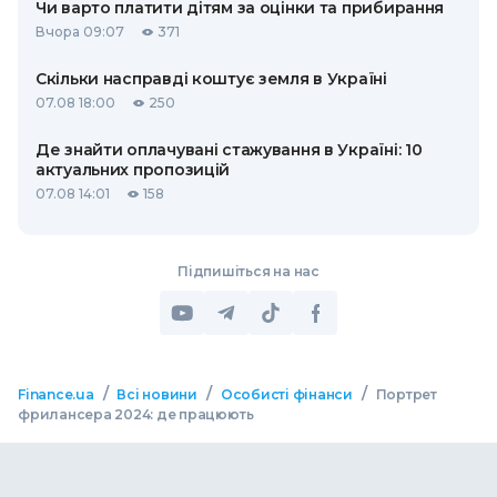
Чи варто платити дітям за оцінки та прибирання
Вчора 09:07
371
Скільки насправді коштує земля в Україні
07.08 18:00
250
Де знайти оплачувані стажування в Україні: 10
актуальних пропозицій
07.08 14:01
158
Підпишіться на нас
/
/
/
Finance.ua
Всі новини
Особисті фінанси
Портрет
фрилансера 2024: де працюють