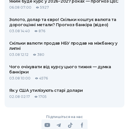
Яким буде курс у 2026−2027 роках — прогноз ЦЕС
06.08 07:00
5927
Золото, долар та євро! Скільки коштує валюта та
дорогоцінні метали? Прогноз банкіра (відео)
03.08 14:40
876
Скільки валюти продав НБУ продав на міжбанку у
липні
03.08 12:12
380
Чого очікувати від курсу цього тижня — думка
банкірки
03.08 10:00
4576
Як у США утилізують старі долари
02.08 02:17
1705
Підпишіться на нас