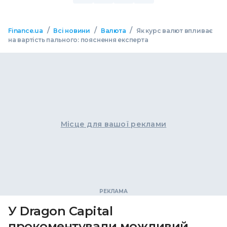
/
/
/
Finance.ua
Всі новини
Валюта
Як курс валют впливає
на вартість пального: пояснення експерта
Місце для вашої реклами
У Dragon Capital
прокоментували можливий