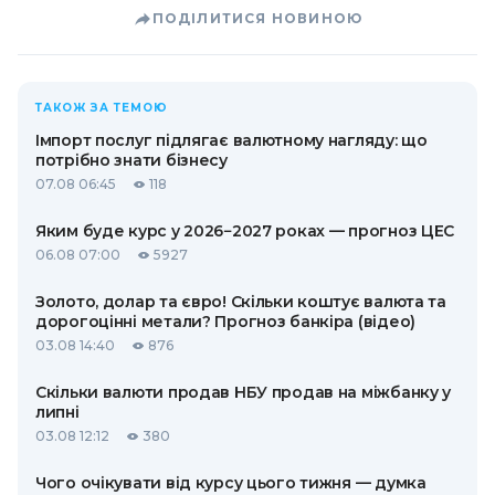
ПОДІЛИТИСЯ НОВИНОЮ
ТАКОЖ ЗА ТЕМОЮ
Імпорт послуг підлягає валютному нагляду: що
потрібно знати бізнесу
07.08 06:45
118
Яким буде курс у 2026−2027 роках — прогноз ЦЕС
06.08 07:00
5927
Золото, долар та євро! Скільки коштує валюта та
дорогоцінні метали? Прогноз банкіра (відео)
03.08 14:40
876
Скільки валюти продав НБУ продав на міжбанку у
липні
03.08 12:12
380
Чого очікувати від курсу цього тижня — думка