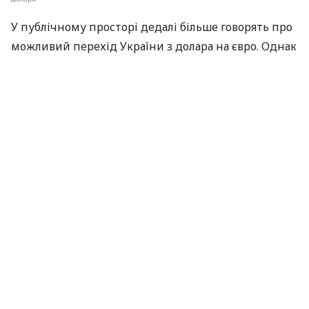
У публічному просторі дедалі більше говорять про
можливий перехід України з долара на євро. Однак
очікувати швидких змін не варто.
Про це головна економістка Dragon Capital Олена
Білан
заявила
під час конференції Forbes Ukraine.
Вона наголосила, що Національний банк не ухвалює
рішень поспіхом і відкрито комунікує, що
досліджує це питання.
Актуальна інформація про курси валют в Україні
💵
Так, раніше голова НБУ Андрій Пишний
наголошував
, що «ця робота складна і вимагає
високоякісної, різнобічної підготовки». За його