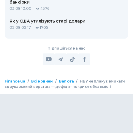
банкірки
03.08 10:00
4576
Як у США утилізують старі долари
02.08 02:17
1705
Підпишіться на нас
/
/
/
Finance.ua
Всі новини
Валюта
НБУ не планує вмикати
«друкарський верстат» — дефіцит покриють без емісії