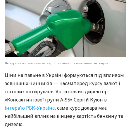
Як курс валют впливає на вартість пального: пояснення експерта
Ціни на пальне в Україні формуються під впливом
зовнішніх чинників — насамперед курсу валют і
світових котирувань. Як зазначив директор
«Консалтингової групи А-95» Сергій Куюн в
інтерв’ю РБК-Україна
, саме курс долара має
найбільший вплив на кінцеву вартість бензину та
дизелю.