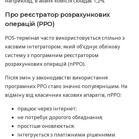
наприклад, в àбанк комісія складає 1,2%.
Про реєстратор розрахункових
операцій (РРО)
POS-термінал часто використовується спільно з
касовим інтегратором, який об’єднує облікову
систему з програмним реєстратором
розрахункових операцій (пРРО).
Після змін у законодавстві використання
програмних РРО стало значно популярнішим. На
відміну від класичних касових апаратів, пРРО:
працює через інтернет;
не потребує дорогого обладнання;
простіше оновлюється;
інтегрується з платіжними рішеннями.