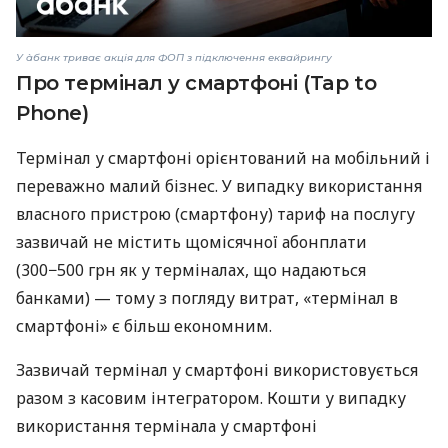
У àбанк триває акція для ФОП з підключення еквайрингу
Про термінал у смартфоні (Tap to
Phone)
Термінал у смартфоні орієнтований на мобільний і
переважно малий бізнес. У випадку використання
власного пристрою (смартфону) тариф на послугу
зазвичай не містить щомісячної абонплати
(300−500 грн як у терміналах, що надаються
банками) — тому з погляду витрат, «термінал в
смартфоні» є більш економним.
Зазвичай термінал у смартфоні використовується
разом з касовим інтегратором. Кошти у випадку
використання термінала у смартфоні