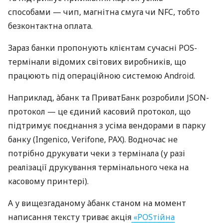
способами — чип, магнітна смуга чи NFC, тобто
безконтактна оплата.
Зараз банки пропонують клієнтам сучасні POS-
термінали відомих світових виробників, що
працюють під операційною системою Android.
Наприклад, àбанк та ПриватБанк розробили JSON-
протокол — це єдиний касовий протокол, що
підтримує поєднання з усіма вендорами в парку
банку (Ingenico, Verifone, PAX). Водночас не
потрібно друкувати чеки з термінала (у разі
реалізації друкування термінального чека на
касовому принтері).
А у вищезгаданому àбанк станом на момент
написання тексту триває акція
«POSтійна