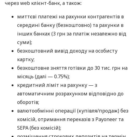
через web клієнт-банк, а також:
миттєві платежі на рахунки контрагентів в
середині банку (безкоштовно) та рахунки в
інших банках (3 грн за платіж незалежно від
суми);
безкоштовний вивід доходу на особисту
картку;
безкоштовне зняття готівки до 30 тис. грн на
місяць (далі — 0.75%);
кредитний ліміт на рахунку — з
автоматичним розрахунком відповідно до
оборотів;
валютообмінні операції (купівля/продаж) без
комісій, отримання переказів з Payoneer та
SEPA (без комісій);
розміщення строкових депозитів на термін