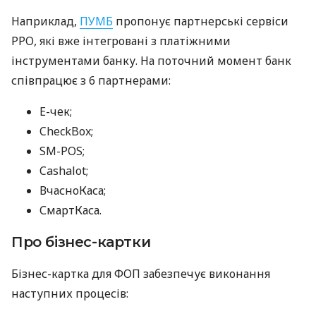
Наприклад,
ПУМБ
пропонує партнерські сервіси
РРО, які вже інтегровані з платіжними
інструментами банку. На поточний момент банк
співпрацює з 6 партнерами:
E-чек;
CheckBox;
SM-POS;
Cashalot;
ВчасноКаса;
СмартКаса.
Про бізнес-картки
Бізнес-картка для ФОП забезпечує виконання
наступних процесів: