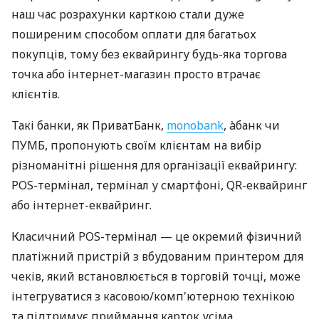
наш час розрахунки карткою стали дуже
поширеним способом оплати для багатьох
покупців, тому без еквайрингу будь-яка торгова
точка або інтернет-магазин просто втрачає
клієнтів.
Такі банки, як ПриватБанк,
monobank
, àбанк чи
ПУМБ, пропонують своїм клієнтам на вибір
різноманітні рішення для організації еквайрингу:
POS-термінал, термінал у смартфоні, QR-еквайринг
або інтернет-еквайринг.
Класичний POS-термінал — це окремий фізичний
платіжний пристрій з вбудованим принтером для
чеків, який встановлюється в торговій точці, може
інтегруватися з касовою/комп'ютерною технікою
та підтримує приймання карток усіма