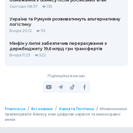
обмеження з бізнесу після російських атак
Сьогодні 08:37
135
Україна та Румунія розвиватимуть альтернативну
логістику
Вчора 20:12
113
Мінфін у липні забезпечив перерахування з
держбюджету 19,6 млрд грн трансфертів
Вчора 11:23
522
Підпишіться на нас
/
/
/
Finance.ua
Всі новини
Казна та Політика
Мінекономіки
презентувало бізнесу нові цифрові сервіси та законодавчі
зміни