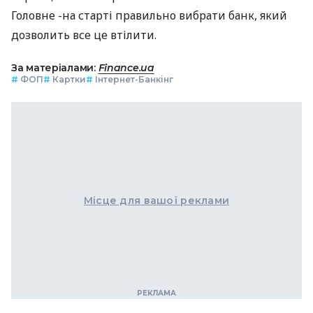
Головне -на старті правильно вибрати банк, який
дозволить все це втілити.
За матеріалами:
Finance.ua
#
ФОП
#
Картки
#
Інтернет-Банкінг
Місце для вашої реклами