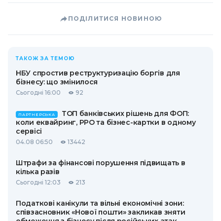
ПОДІЛИТИСЯ НОВИНОЮ
ТАКОЖ ЗА ТЕМОЮ
НБУ спростив реструктуризацію боргів для
бізнесу: що змінилося
Сьогодні 16:00
92
ТОП банківських рішень для ФОП:
ПАРТНЕРСЬКА
коли еквайринг, РРО та бізнес-картки в одному
сервісі
04.08 06:50
13442
Штрафи за фінансові порушення підвищать в
кілька разів
Сьогодні 12:03
213
Податкові канікули та вільні економічні зони:
співзасновник «Нової пошти» закликав зняти