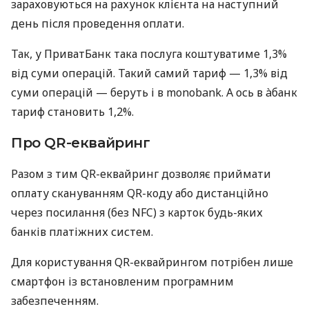
зараховуються на рахунок клієнта на наступний
день після проведення оплати.
Так, у ПриватБанк така послуга коштуватиме 1,3%
від суми операцій. Такий самий тариф — 1,3% від
суми операцій — беруть і в monobank. А ось в àбанк
тариф становить 1,2%.
Про QR-еквайринг
Разом з тим QR-еквайринг дозволяє приймати
оплату скануванням QR-коду або дистанційно
через посилання (без NFC) з карток будь-яких
банків платіжних систем.
Для користування QR-еквайрингом потрібен лише
смартфон із встановленим програмним
забезпеченням.