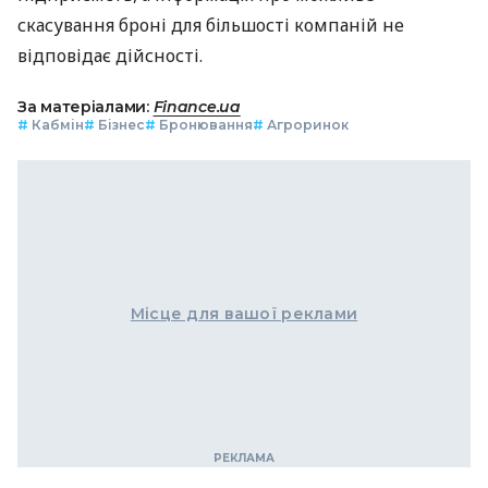
скасування броні для більшості компаній не
відповідає дійсності.
За матеріалами:
Finance.ua
#
Кабмін
#
Бізнес
#
Бронювання
#
Агроринок
Місце для вашої реклами