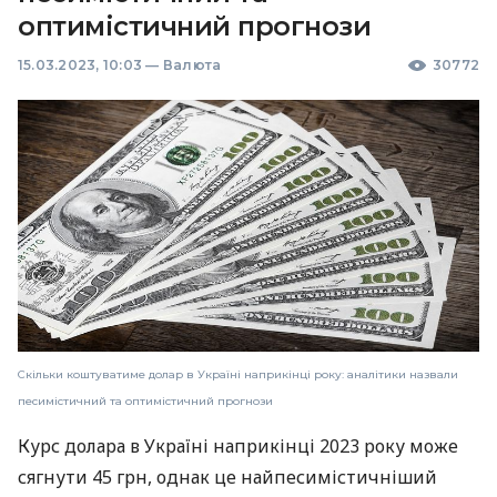
оптимістичний прогнози
15.03.2023, 10:03
—
Валюта
30772
Скільки коштуватиме долар в Україні наприкінці року: аналітики назвали
песимістичний та оптимістичний прогнози
Курс долара в Україні наприкінці 2023 року може
сягнути 45 грн, однак це найпесимістичніший