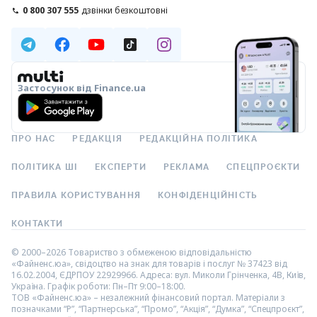
0 800 307 555
дзвінки безкоштовні
Застосунок від Finance.ua
ПРО НАС
РЕДАКЦІЯ
РЕДАКЦІЙНА ПОЛІТИКА
ПОЛІТИКА ШІ
ЕКСПЕРТИ
РЕКЛАМА
СПЕЦПРОЄКТИ
ПРАВИЛА КОРИСТУВАННЯ
КОНФІДЕНЦІЙНІСТЬ
КОНТАКТИ
© 2000–2026 Товариство з обмеженою відповідальністю
«Файненс.юа», свідоцтво на знак для товарів і послуг № 37423 від
16.02.2004, ЄДРПОУ 22929966. Адреса: вул. Миколи Грінченка, 4В, Київ,
Україна. Графік роботи: Пн–Пт 9:00–18:00.
ТОВ «Файненс.юа» – незалежний фінансовий портал. Матеріали з
позначками “Р”, “Партнерська”, “Промо”, “Акція”, “Думка”, “Спецпроєкт”,