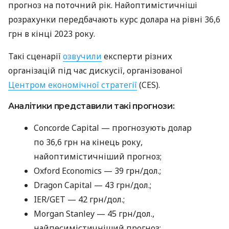
прогноз на поточний рік. Найоптимістичніші
розрахунки передбачають курс долара на рівні 36,6
грн в кінці 2023 року.
Такі сценарії
озвучили
експерти різних
організацій під час дискусії, організованої
Центром економічної стратегії
(CES).
Аналітики представили такі прогнози:
Concorde Capital — прогнозують долар
по 36,6 грн на кінець року,
найоптимістичніший прогноз;
Oxford Economics — 39 грн/дол.;
Dragon Capital — 43 грн/дол.;
IER/GET — 42 грн/дол.;
Morgan Stanley — 45 грн/дол.,
найпесимістичніший прогноз;