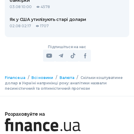
банкірки
03.08 10:00
4578
Як у США утилізують старі долари
02.08 02:17
1707
Підпишіться на нас
/
/
/
Finance.ua
Всі новини
Валюта
Скільки коштуватиме
долар в Україні наприкінці року: аналітики назвали
песимістичний та оптимістичний прогнози
Розраховуйте на