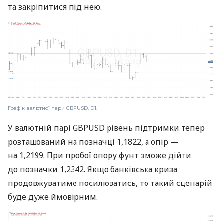
та закріпитися під нею.
Графік валютної пари GBPUSD, D1.
У валютній парі GBPUSD рівень підтримки тепер
розташований на позначці 1,1822, а опір —
на 1,2199. При пробої опору фунт зможе дійти
до позначки 1,2342. Якщо банківська криза
продовжуватиме посилюватись, то такий сценарій
буде дуже ймовірним.