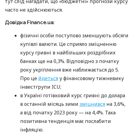
тут слід нагадати, що «бюджетні» прогнози курсу
часто не здійснюються.
Довідка Finance.ua:
фізичні особи поступово зменшують обсяги
купівлі валюти. Це сприяло зміцненню
курсу гривні в найбільших роздрібних
банках ще на 0,3%. Відповідно з початку
року укріплення вже наближається до 5.
Про це
йдеться
у фінансовому тижневику
інвестгрупи ICU;
в Україні готівковий курс гривні до долара
в останній місяць зими
зміцнився
на 3,6%,
а від початку 2023 року — на 4,4%. Така
позитивна тенденція має послабити
інфляцію.