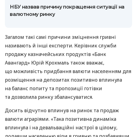
НБУ назвав причину покращення ситуації на
валютному ринку
Загалом такі самі причини зміцнення гривні
називають й інші експерти. Керівник служби
продажу казначейських продуктів «Банк
Авангард» Юрій Крохмаль також вважає,
що можливість придбання валюти населенням для
розміщення на депозитах позитивно вплинула
на баланс попиту та пропозиції готівки
та дозволила ринку збалансуватися.
Досить відчутно вплинув на ринок та продаж
валюти аграріями. «Така позитивна динаміка
вплинула і на девальваційні настрої в цілому,
додавши населенню віри в гривню та позбавивши