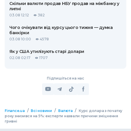
Скільки валюти продав НБУ продав на міжбанку у
липні
03.08 12:12
382
Чого очікувати від курсу цього тижня — думка
банкірки
03.08 10:00
4578
Як у США утилізують старі долари
02.08 02:17
1707
Підпишіться на нас
/
/
/
Finance.ua
Всі новини
Валюта
Курс долара з початку
року знизився на 5%: експерти назвали причини зміцнення
гривні