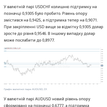
У валютній парі USDCHF колишню підтримку на
позначці 0,9305 було пробито. Рівень опору
змістився на 0,9425, а підтримка тепер на 0,9071.
При закріпленні USD вище за відмітку 0,9305 долар
зросте до рівня 0,9546. В іншому випадку долар
може послабити до 0,8977.
Графік валютної пари AUDUSD, D1.
У валютній парі AUDUSD новий рівень опору
сформовано на позначці 0,6777, а підтримка