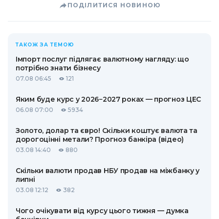
ПОДІЛИТИСЯ НОВИНОЮ
ТАКОЖ ЗА ТЕМОЮ
Імпорт послуг підлягає валютному нагляду: що
потрібно знати бізнесу
07.08 06:45
121
Яким буде курс у 2026−2027 роках — прогноз ЦЕС
06.08 07:00
5934
Золото, долар та євро! Скільки коштує валюта та
дорогоцінні метали? Прогноз банкіра (відео)
03.08 14:40
880
Скільки валюти продав НБУ продав на міжбанку у
липні
03.08 12:12
382
Чого очікувати від курсу цього тижня — думка