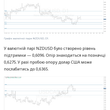
Графік валютної пари NZDUSD, D1.
У валютній парі NZDUSD було створено рівень
підтримки — 0,6096. Опір знаходиться на позначці
0,6275. У разі пробою опору долар США може
послабитись до 0,6365.