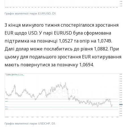
Графік валютної пари EURUSD, D1.
З кінця минулого тижня спостерігалося зростання
EUR щодо USD. У парі EURUSD була сформована
підтримка на позначці 1,0527 та опір на 1,0749.
Далі долар може послабитись до рівня 1,0882. При
цьому для подальшого зростання EUR котирування
мають повернутися за позначку 1,0694.
Графік валютної пари USDCHF, D1.