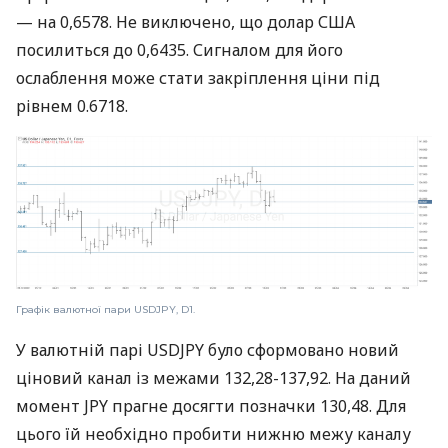
— на 0,6578. Не виключено, що долар США
посилиться до 0,6435. Сигналом для його
ослаблення може стати закріплення ціни під
рівнем 0.6718.
Графік валютної пари USDJPY, D1.
У валютній парі USDJPY було сформовано новий
ціновий канал із межами 132,28-137,92. На даний
момент JPY прагне досягти позначки 130,48. Для
цього їй необхідно пробити нижню межу каналу