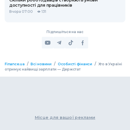
Скільки роботодавців створюють умови
доступності для працівників
Вчора 07:00
131
Підпишіться на нас
/
/
/
Finance.ua
Всі новини
Особисті фінанси
Хто в Україні
отримує найвищі зарплати — Держстат
Місце для вашої реклами