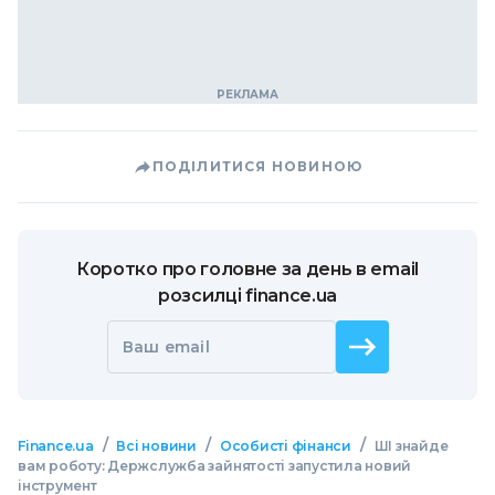
ПОДІЛИТИСЯ НОВИНОЮ
Коротко про головне за день в email
розсилці finance.ua
Ваш email
/
/
/
Finance.ua
Всі новини
Особисті фінанси
ШІ знайде
вам роботу: Держслужба зайнятості запустила новий
інструмент