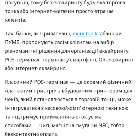
покупців, тому без еквайрингу будь-яка торгова
точка або інтернет-магазин просто втрачає
клієнтів.
Такі банки, як ПриватБанк,
monobank
, àбанк чи
ПУМБ, пропонують своїм клієнтам на вибір
різноманітні рішення для організації еквайрингу:
POS-термінал, термінал у смартфоні, QR-еквайринг
або інтернет-еквайринг.
Класичний POS-термінал — це окремий фізичний
платіжний пристрій з вбудованим принтером для
чеків, який встановлюється в торговій точці, може
інтегруватися з касовою/комп'ютерною технікою
та підтримує приймання карток усіма
способами — чип, магнітна смуга чи NFC, тобто
безконтактна оплата.