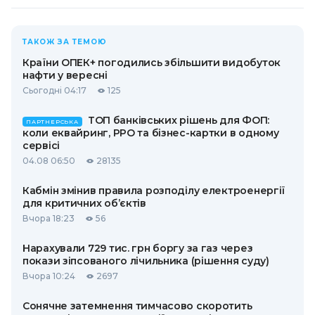
ТАКОЖ ЗА ТЕМОЮ
Країни ОПЕК+ погодились збільшити видобуток
нафти у вересні
Сьогодні 04:17
125
ТОП банківських рішень для ФОП:
ПАРТНЕРСЬКА
коли еквайринг, РРО та бізнес-картки в одному
сервісі
04.08 06:50
28135
Кабмін змінив правила розподілу електроенергії
для критичних об’єктів
Вчора 18:23
56
Нарахували 729 тис. грн боргу за газ через
покази зіпсованого лічильника (рішення суду)
Вчора 10:24
2697
Сонячне затемнення тимчасово скоротить