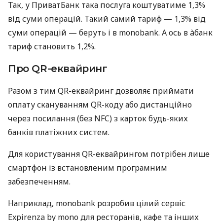
Так, у ПриватБанк така послуга коштуватиме 1,3%
від суми операцій. Такий самий тариф — 1,3% від
суми операцій — беруть і в monobank. А ось в àбанк
тариф становить 1,2%.
Про QR-еквайринг
Разом з тим QR-еквайринг дозволяє приймати
оплату скануванням QR-коду або дистанційно
через посилання (без NFC) з карток будь-яких
банків платіжних систем.
Для користування QR-еквайрингом потрібен лише
смартфон із встановленим програмним
забезпеченням.
Наприклад, monobank розробив цілий сервіс
Expirenza by mono для ресторанів, кафе та інших