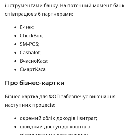
інструментами банку. На поточний момент банк
співпрацює з 6 партнерами:
E-чек;
CheckBox;
SM-POS;
Cashalot;
ВчасноКаса;
СмартКаса.
Про бізнес-картки
Бізнес-картка для ФОП забезпечує виконання
наступних процесів:
окремий облік доходів і витрат;
швидкий доступ до коштів з