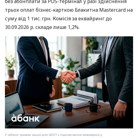
без абонплати за POS-термінал у разі здійснення
трьох оплат бізнес-карткою Блакитна Mastercard на
суму від 1 тис. грн. Комісія за еквайринг до
30.09.2026 р. складе лише 1,2%.
У àбанк триває акція для ФОП з підключення еквайрингу