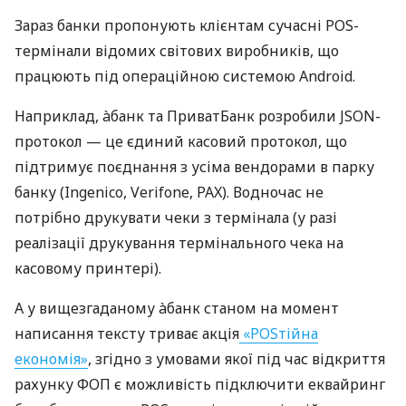
Зараз банки пропонують клієнтам сучасні POS-
термінали відомих світових виробників, що
працюють під операційною системою Android.
Наприклад, àбанк та ПриватБанк розробили JSON-
протокол — це єдиний касовий протокол, що
підтримує поєднання з усіма вендорами в парку
банку (Ingenico, Verifone, PAX). Водночас не
потрібно друкувати чеки з термінала (у разі
реалізації друкування термінального чека на
касовому принтері).
А у вищезгаданому àбанк станом на момент
написання тексту триває акція
«POSтійна
економія»
, згідно з умовами якої під час відкриття
рахунку ФОП є можливість підключити еквайринг