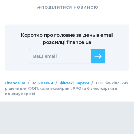
ПОДІЛИТИСЯ НОВИНОЮ
Коротко про головне за день в email
розсилці finance.ua
Ваш email
/
/
/
Finance.ua
Всі новини
Фінтех і Картки
ТОП банківських
рішень для ФОП: коли еквайринг, РРО та бізнес-картки в
одному сервісі