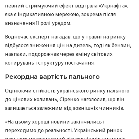
певний стримуючий ефект відіграла «Укрнафта»,
яка є індикативною мережею, зокрема після
визначення її ролі урядом.
Водночас експерт нагадав, що у травні на ринку
відбулося зниження цін на дизель, тоді як бензин,
навпаки, подорожчав через зміну світових
котирувань і структуру постачання.
Рекордна вартість пального
Оцінюючи стійкість українського ринку пального
до цінових коливань, Сіренко наголосив, що він
залишається залежним від зовнішніх чинників.
«На цьому хороші новини закінчились і
переходимо до реальності. Український ринок
пального не захищений від зовнішніх чинників,