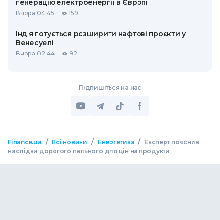
генерацію електроенергії в Європі
Вчора 04:45
159
Індія готується розширити нафтові проєкти у
Венесуелі
Вчора 02:44
92
Підпишіться на нас
/
/
/
Finance.ua
Всі новини
Енергетика
Експерт пояснив
наслідки дорогого пального для цін на продукти