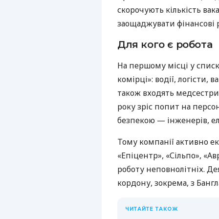
скорочують кількість вак
заощаджувати фінансові р
Для кого є робота
На першому місці у списк
комірці»: водії, логісти,
також входять медсестри,
року зріс попит на персо
безпекою — інженерів, ел
Тому компанії активно е
«Епіцентр», «Сільпо», «А
роботу неповнолітніх. Де
кордону, зокрема, з Бангл
ЧИТАЙТЕ ТАКОЖ