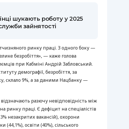
їнці шукають роботу у 2025
служби зайнятості
тчизняного ринку праці. З одного боку —
велике безробіття», — каже голова
иємців при Кабміні Андрій Забловський.
титуту демографії, безробіття, за
у, склало 9%, а за даними Нацбанку —
 відзначають разючу невідповідність між
а ринку праці. Є дефіцит на спеціалістів
53% незакритих вакансій), охорони
ки (44,1%), освіти (40%), сільського