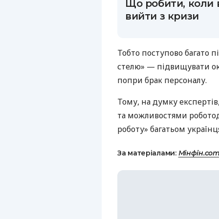
Що робити, коли в
вийти з кризи
Тобто поступово багато 
стелю» — підвищувати окл
попри брак персоналу.
Тому, на думку експерті
та можливостями роботод
роботу» багатьом українц
За матеріалами:
Мінфін.com