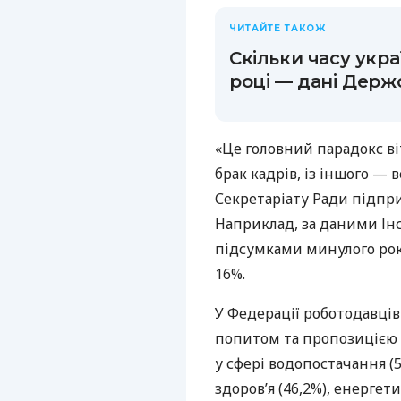
ЧИТАЙТЕ ТАКОЖ
Скільки часу укра
році — дані Держ
«Це головний парадокс ві
брак кадрів, із іншого — 
Секретаріату Ради підпр
Наприклад, за даними Інс
підсумками минулого рок
16%.
У Федерації роботодавців
попитом та пропозицією н
у сфері водопостачання (
здоров’я (46,2%), енергети