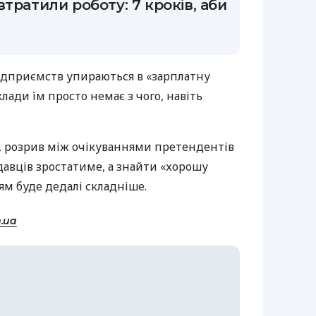
тратили роботу: 7 кроків, аби
підприємств упираються в «зарплатну
ади їм просто немає з чого, навіть
в, розрив між очікуваннями претендентів
авців зростатиме, а знайти «хорошу
ям буде дедалі складніше.
.ua