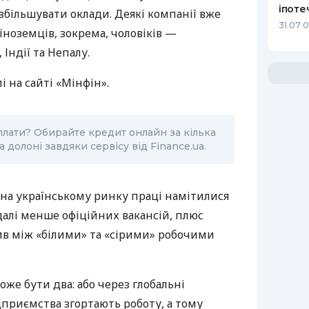
іпоте
збільшувати оклади. Деякі компанії вже
31.07 
ноземців, зокрема, чоловіків —
 Індії та Непалу.
і на сайті «Мінфін».
плати? Обирайте кредит онлайн за кілька
а долоні завдяки сервісу від Finance.ua.
о на українському ринку праці намітилися
далі менше офіційних вакансій, плюс
ив між «білими» та «сірими» робочими
оже бути два: або через глобальні
приємства згортають роботу, а тому