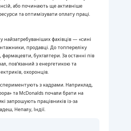
ансій, або починають ще активніше
есурси та оптимізувати оплату праці.
у найзатребуваніших фахівців — «сині
 вантажники, продавці. До топпереліку
 фармацевти, бухгалтери. За останні пів
нал, пов’язаний з енергетикою та
ектриків, охоронців.
кспериментують з кадрами. Наприклад,
врора» та McDonalds почали брати на
які запрошують працівників із-за
адеш, Непалу, Індії.