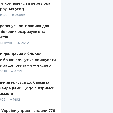
и, комплаєнс та перевірка
КИ ПО
родних угод
ВАННЮ
15:40
20569
ХОВІ ПОЛІСИ
ропонує нові правила для
тівкових розрахунків та
І КОМПАНІЇ
итів
 ПРО СТРАХОВІ
ні 07:00
2632
Ї
 підвищення облікової
А І ОПЛАТА
и банки почнуть підвищувати
и за депозитами — експерт
И
06:18
4357
нк звернувся до банків із
мендаціями щодо підтримки
иємств
6:03
1492
 України у травні видали 776