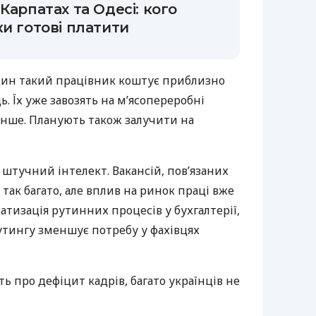
Карпатах та Одесі: кого
ки готові платити
Один такий працівник коштує приблизно
ь. Їх уже завозять на м’ясопереробні
інше. Планують також залучити на
 штучний інтелект. Вакансій, пов’язаних
е так багато, але вплив на ринок праці вже
атизація рутинних процесів у бухгалтерії,
утингу зменшує потребу у фахівцях
ь про дефіцит кадрів, багато українців не