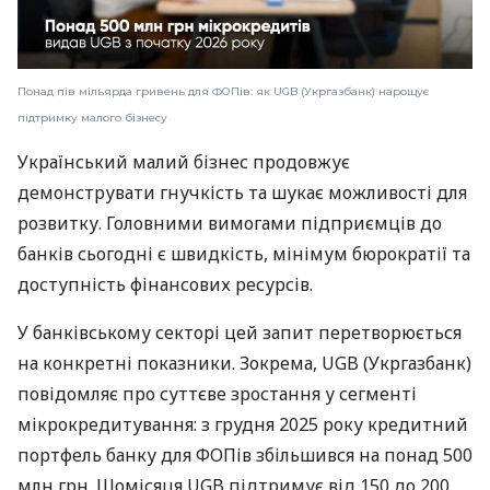
Понад пів мільярда гривень для ФОПів: як UGB (Укргазбанк) нарощує
підтримку малого бізнесу
Український малий бізнес продовжує
демонструвати гнучкість та шукає можливості для
розвитку. Головними вимогами підприємців до
банків сьогодні є швидкість, мінімум бюрократії та
доступність фінансових ресурсів.
У банківському секторі цей запит перетворюється
на конкретні показники. Зокрема, UGB (Укргазбанк)
повідомляє про суттєве зростання у сегменті
мікрокредитування: з грудня 2025 року кредитний
портфель банку для ФОПів збільшився на понад 500
млн грн. Щомісяця UGB підтримує від 150 до 200