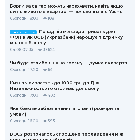
Борги за світло можуть нарахувати, навіть якщо
ви не живете в квартирі — пояснення від Yasno
Сьогодні 18:03
108
Понад пів мільярда гривень для
ПАРТНЕРСЬКА
ФОПів: як UGB (Укргазбанк) нарощує підтримку
малого бізнесу
04.08 07:35
38624
Чи буде стрибок цін на гречку — думка експерта
Сьогодні 17:20
64
Киянам виплатять до 1000 грн до Дня
Незалежності: хто отримає допомогу
Сьогодні 17:03
403
Яке базове забезпечення в Іспанії (розміри та
умови)
Сьогодні 16:00
593
В ЗСУ розпочалось спрощене переведення між
корпусами через «Армія+»