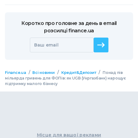
Коротко про головне за день в email
розсилці finance.ua
Ваш email
/
/
/
Finance.ua
Всі новини
Кредит&Депозит
Понад пів
мільярда гривень для ФОПів: як UGB (Укргазбанк) нарощує
підтримку малого бізнесу
Місце для вашої реклами