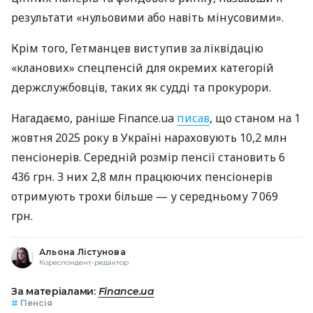
результати «нульовими або навіть мінусовими».
Крім того, Гетманцев виступив за ліквідацію
«кланових» спецпенсій для окремих категорій
держслужбовців, таких як судді та прокурори.
Нагадаємо, раніше Finance.ua
писав
, що станом на 1
жовтня 2025 року в Україні нараховують 10,2 млн
пенсіонерів. Середній розмір пенсії становить 6
436 грн. З них 2,8 млн працюючих пенсіонерів
отримують трохи більше — у середньому 7 069
грн.
Альона Лістунова
Кореспондент-редактор
За матеріалами:
Finance.ua
#
Пенсія