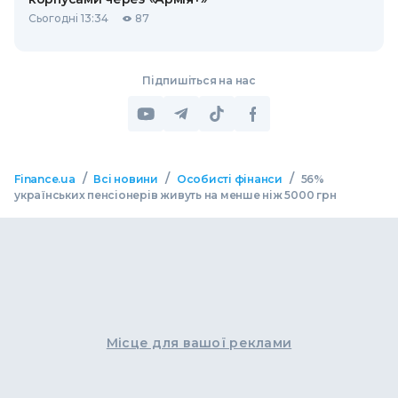
Сьогодні 13:34
87
Підпишіться на нас
/
/
/
Finance.ua
Всі новини
Особисті фінанси
56%
українських пенсіонерів живуть на менше ніж 5000 грн
Місце для вашої реклами