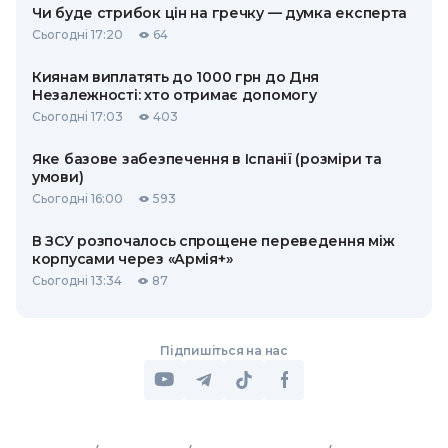
Чи буде стрибок цін на гречку — думка експерта
Сьогодні 17:20
64
Киянам виплатять до 1000 грн до Дня
Незалежності: хто отримає допомогу
Сьогодні 17:03
403
Яке базове забезпечення в Іспанії (розміри та
умови)
Сьогодні 16:00
593
В ЗСУ розпочалось спрощене переведення між
корпусами через «Армія+»
Сьогодні 13:34
87
Підпишіться на нас