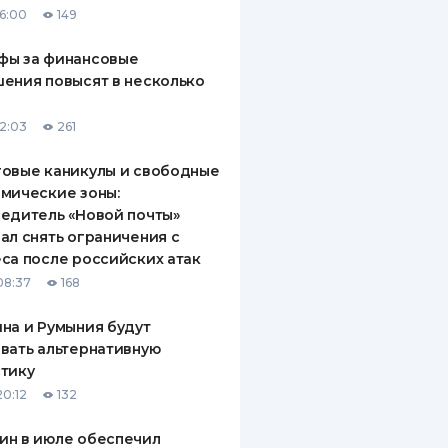
16:00
149
ДИТЕЛИ ПО
ВАНИЮ
фы за финансовые
ения повысят в несколько
РАХОВЫЕ ПОЛИСЫ
12:03
261
ВЫЕ КОМПАНИИ
овые каникулы и свободные
 О СТРАХОВЫХ
ИЯХ
мические зоны:
едитель «Новой почты»
КА И ОПЛАТА
ал снять ограничения с
са после российских атак
ТЫ
08:37
168
на и Румыния будут
вать альтернативную
тику
20:12
132
ин в июле обеспечил