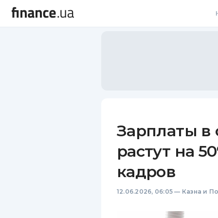
В
В
Л
А
Н
Зарплаты в 
С
растут на 5
П
кадров
Т
12.06.2026, 06:05
—
Казна и П
Р