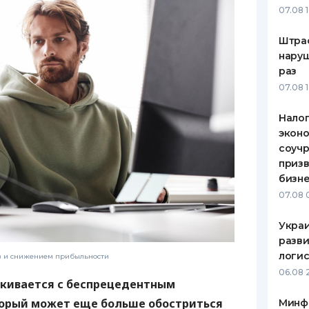
07.08 
ЕЖЕМЕСЯЧНЫЙ ОБЗОР
ПУТЕВО
КЕШБЭКА
СТРАХО
Штра
наруш
ПУТЕВОДИТЕЛИ ПО
ВСЕ СТ
раз
БАНКОВСКИМ КАРТАМ
07.08 
СТРАХО
Налог
ОТЗЫВЫ
КОМПАН
эконо
соучр
ДОСТАВ
призв
бизне
КОНТАК
07.08 
Украи
разви
логис
ов и снижением прибыльности
06.08 
лкивается с беспрецедентным
орый может еще больше обостриться
Минф