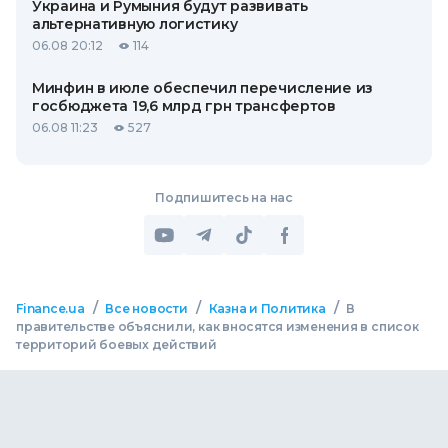
Украина и Румыния будут развивать
альтернативную логистику
06.08 20:12
114
Минфин в июле обеспечил перечисление из
госбюджета 19,6 млрд грн трансфертов
06.08 11:23
527
Подпишитесь на нас
/
/
/
Finance.ua
Все новости
Казна и Политика
В
правительстве объяснили, как вносятся изменения в список
территорий боевых действий