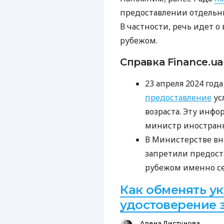
предоставлении отдельн
В частности, речь идет о
рубежом.
Справка Finance.ua
23 апреля 2024 год
предоставление
ус
возраста. Эту инф
министр иностран
В Министерстве в
запретили предост
рубежом именно се
Как обменять у
удостоверение 
Алена Листунова