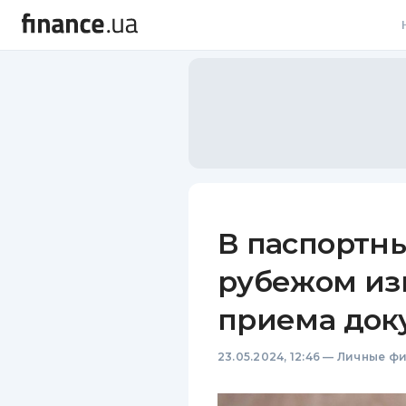
В
В
Л
А
Н
В паспортны
С
рубежом из
П
приема док
Т
23.05.2024, 12:46
—
Личные ф
Р