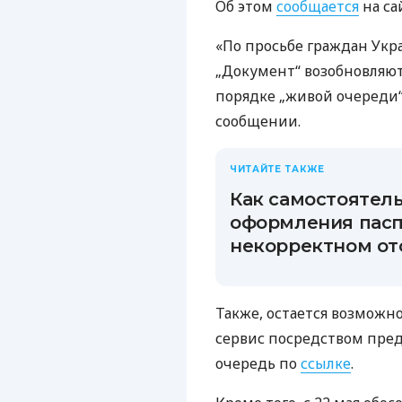
Об этом
сообщается
на са
«По просьбе граждан Ук
„Документ“ возобновляю
порядке „живой очереди“ 
сообщении.
ЧИТАЙТЕ ТАКЖЕ
Как самостоятел
оформления пасп
некорректном о
Также, остается возможн
сервис посредством пре
очередь по
ссылке
.