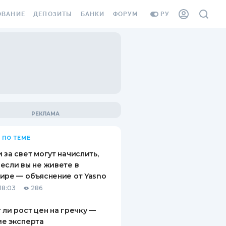
ОВАНИЕ
ДЕПОЗИТЫ
БАНКИ
ФОРУМ
РУ
ВСЕ ДЕПОЗИТЫ
ВСЕ БАНКИ
ВАНИЕ ЖИЛЬЯ ОТ
ДЕПОЗИТЫ В USD
ОТЗЫВЫ О БАНКАХ
И ШАХЕДОВ
ДЕПОЗИТЫ В EUR
МИКРОФИНАНСОВЫЕ
АХОВКА ЗАГРАНИЦУ
ОРГАНИЗАЦИИ
БОНУС К ДЕПОЗИТАМ
ОТЗЫВЫ ОБ МФО
УСЛОВИЯ АКЦИИ
Я КАРТА
 ПО ТЕМЕ
ВОПРОСЫ И ОТВЕТЫ
ОННАЯ ВИНЬЕТКА
 за свет могут начислить,
ДЕПОЗИТНЫЙ КАЛЬКУЛЯТОР
если вы не живете в
Я СОТРУДНИКОВ
ире — объяснение от Yasno
ПУТЕВОДИТЕЛИ ПО
18:03
286
SSISTANCE
СБЕРЕЖЕНИЯМ
 ли рост цен на гречку —
ВАНИЕ ОТ
е эксперта
ТНЫХ СЛУЧАЕВ