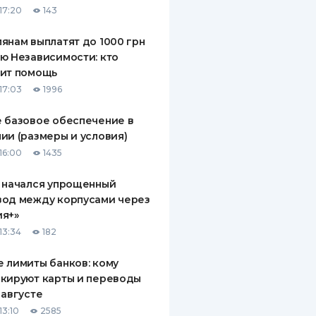
17:20
143
ДИТЕЛИ ПО
ВАНИЮ
янам выплатят до 1000 грн
ю Независимости: кто
РАХОВЫЕ ПОЛИСЫ
чит помощь
17:03
1996
ВЫЕ КОМПАНИИ
 базовое обеспечение в
 О СТРАХОВЫХ
ИЯХ
ии (размеры и условия)
16:00
1435
КА И ОПЛАТА
 начался упрощенный
ТЫ
вод между корпусами через
ия+»
13:34
182
 лимиты банков: кому
кируют карты и переводы
 августе
13:10
2585