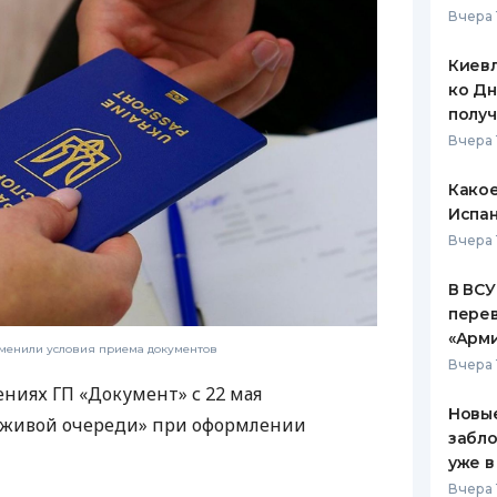
Вчера 
ЕЖЕМЕСЯЧНЫЙ ОБЗОР
ПУТЕВО
КЕШБЭКА
СТРАХО
Киевл
ко Дн
ПУТЕВОДИТЕЛИ ПО
ВСЕ СТ
полу
БАНКОВСКИМ КАРТАМ
Вчера 
СТРАХО
Какое
ОТЗЫВЫ
КОМПАН
Испан
Вчера 
ДОСТАВ
В ВСУ
КОНТАК
пере
«Арм
зменили условия приема документов
Вчера 
ниях ГП «Документ» с 22 мая
Новые
 «живой очереди» при оформлении
забло
уже в
Вчера 