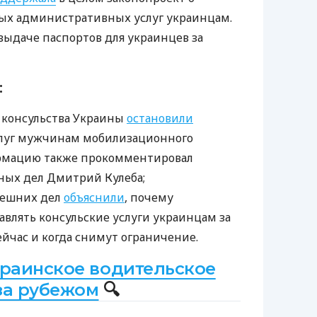
ых административных услуг украинцам.
 выдаче паспортов для украинцев за
:
а консульства Украины
остановили
луг мужчинам мобилизационного
ормацию также прокомментировал
ных дел Дмитрий Кулеба;
нешних дел
объяснили
, почему
авлять консульские услуги украинцам за
йчас и когда снимут ограничение.
краинское водительское
за рубежом
🔍