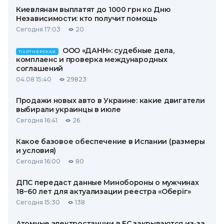
Киевлянам выплатят до 1000 грн ко Дню
Независимости: кто получит помощь
Сегодня 17:03
20
ООО «ДАНН»: судебные дела,
ПАРТНЕРСКАЯ
комплаенс и проверка международных
соглашений
04.08 15:40
29823
Продажи новых авто в Украине: какие двигатели
выбирали украинцы в июле
Сегодня 16:41
26
Какое базовое обеспечение в Испании (размеры
и условия)
Сегодня 16:00
80
ДПС передаст данные Минобороны о мужчинах
18−60 лет для актуализации реестра «Оберіг»
Сегодня 15:30
138
Атомные электростанции в ЕС закрываются из-за