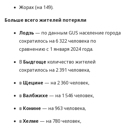
Жорах (на 149).
Больше всего жителей потеряли
Лодзь
— по данным GUS население города
сократилось на 6 322 человека по
сравнению с 1 января 2024 года.
В
Быдгоще
количество жителей
сократилось на 2 391 человека,
в
Щецине
— на 2 360 человек,
в
Валбжихе
— на 1 546 человек,
в
Конине
— на 963 человека,
в
Хелме
— на 780 человек,