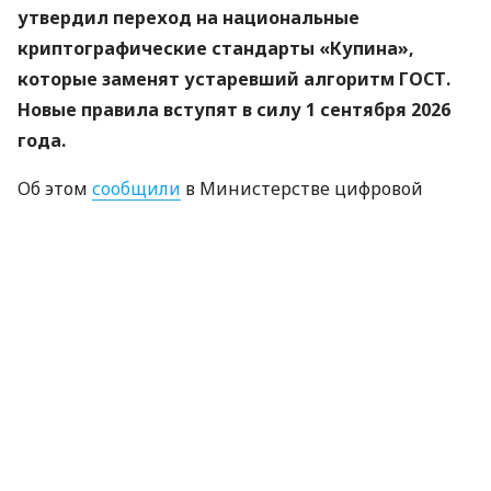
утвердил переход на национальные
криптографические стандарты «Купина»,
которые заменят устаревший алгоритм ГОСТ.
Новые правила вступят в силу 1 сентября 2026
года.
Об этом
сообщили
в Министерстве цифровой
трансформации.
«Купина» — украинский криптографический
алгоритм, который будет использоваться для
защиты квалифицированных электронных
подписей (КЭП).
Что изменится для пользователей
Старые КЭП работают дальше. Переживать
и срочно бежать перевыпускать ключи не