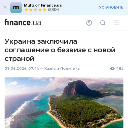
Multi от Finance.ua
УСТАНОВИТЬ
(8,9K+)
Украина заключила
соглашение о безвизе с новой
страной
09.08.2024, 07:44
—
Казна и Политика
485