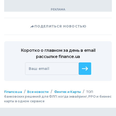
ПОДЕЛИТЬСЯ НОВОСТЬЮ
Коротко о главном за день в email
рассылке finance.ua
Ваш email
/
/
/
Finance.ua
Все новости
Финтех и Карты
ТОП
банковских решений для ФЛП: когда эквайринг, РРО и бизнес
карты в одном сервисе