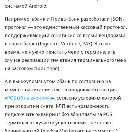
системой Android.
Например, àбанк и ПриватБанк разработали JSON-
протокол — это единственный кассовый протокол,
поддерживающий сочетание со всеми вендорами
в парке банка (Ingenico, Verifone, PAX). В то же
время, не нужно печатать чеки с терминала (в
случае реализации печатания терминального чека
на кассовом принтере).
А в вышеупомянутом àбанк по состоянию на
момент написания текста продолжается акция
«
POSтійна економія
», согласно условиям которой
при открытии счета ФЛП есть возможность
подключить эквайринг без абонплаты за POS-
терминал в случае осуществления трех оплат
бизнес-картой Голубая Mastercard на сумму от 1