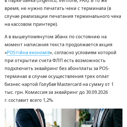
в парке банка (Ingenico, Verifone, PAX). В то же
время, не нужно печатать чеки с терминала (в
случае реализации печатания терминального чека
на кассовом принтере).
А в вышеупомянутом àбанк по состоянию на
момент написания текста продолжается акция
«
POSтійна економія
», согласно условиям которой
при открытии счета ФЛП есть возможность
подключить эквайринг без абонплаты за POS-
терминал в случае осуществления трех оплат
бизнес-картой Голубая Mastercard на сумму от 1
тыс. грн. Комиссия за эквайринг до 30.09.2026
г. составит всего 1,2%.