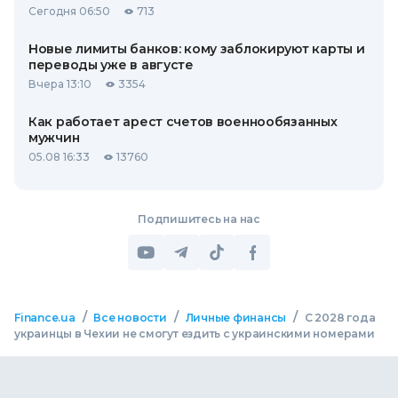
Сегодня 06:50
713
Новые лимиты банков: кому заблокируют карты и
переводы уже в августе
Вчера 13:10
3354
Как работает арест счетов военнообязанных
мужчин
05.08 16:33
13760
Подпишитесь на нас
/
/
/
Finance.ua
Все новости
Личные финансы
С 2028 года
украинцы в Чехии не смогут ездить с украинскими номерами