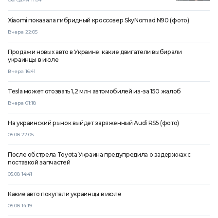
Xiaomi показала гибридный кроссовер SkyNomad N90 (фото)
Вчера 22:05
Продажи новых авто в Украине: какие двигатели выбирали
украинцы в июле
Вчера 16:41
Tesla может отозвать 1,2 млн автомобилей из-за 150 жалоб
Вчера 01:18
На украинский рынок выйдет заряженный Audi RS5 (фото)
05.08 22:05
После обстрела Toyota Украина предупредила о задержках с
поставкой запчастей
05.08 14:41
Какие авто покупали украинцы в июле
05.08 14:19