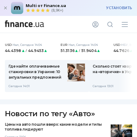
Multi от Finance.ua
УСТАНОВИТЬ
(8,9K+)
USD
Нал
,
Сегодня 14:04
EUR
Нал
,
Сегодня 14:04
USD
НБУ
,
Вчер
44.4398
44.9453
51.3136
51.9404
44.7626
/
/
Где найти оплачиваемые
Сколько стоят кварт
стажировки в Украине: 10
на «вторичке» в Укра
актуальных предложений
Сегодня 14:01
Сегодня 13:01
Новости по тегу
«
Авто
»
Цены на авто пошли вверх: какие модели и типы
топлива лидируют
Сегодня 11:04