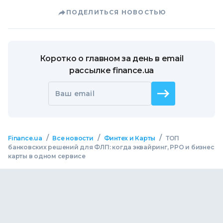
ПОДЕЛИТЬСЯ НОВОСТЬЮ
Коротко о главном за день в email
рассылке finance.ua
Ваш email
/
/
/
Finance.ua
Все новости
Финтех и Карты
ТОП
банковских решений для ФЛП: когда эквайринг, РРО и бизнес
карты в одном сервисе