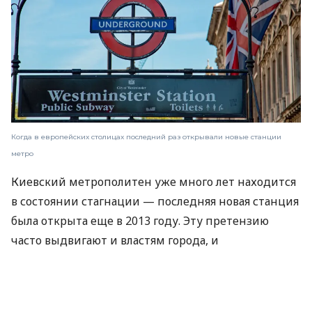
Когда в европейских столицах последний раз открывали новые станции
метро
Киевский метрополитен уже много лет находится
в состоянии стагнации — последняя новая станция
была открыта еще в 2013 году. Эту претензию
часто выдвигают и властям города, и
руководству КП.
Об этом
пишет
«Слово и дело».