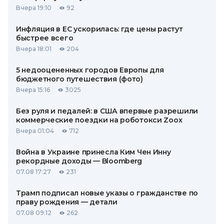
Вчера 19:10
92
Инфляция в ЕС ускорилась: где цены растут
быстрее всего
Вчера 18:01
204
5 недооцененных городов Европы для
бюджетного путешествия (фото)
Вчера 15:16
3025
Без руля и педалей: в США впервые разрешили
коммерческие поездки на роботокси Zoox
Вчера 01:04
712
Война в Украине принесла Ким Чен Инну
рекордные доходы — Bloomberg
07.08 17:27
231
Трамп подписал новые указы о гражданстве по
праву рождения — детали
07.08 09:12
262