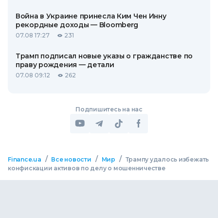
Война в Украине принесла Ким Чен Инну
рекордные доходы — Bloomberg
07.08 17:27
231
Трамп подписал новые указы о гражданстве по
праву рождения — детали
07.08 09:12
262
Подпишитесь на нас
/
/
/
Finance.ua
Все новости
Мир
Трампу удалось избежать
конфискации активов по делу о мошенничестве