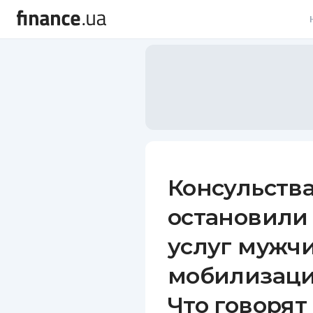
В
В
Л
А
Н
Консульств
С
остановили
П
услуг мужч
Т
мобилизаци
Р
Что говорят