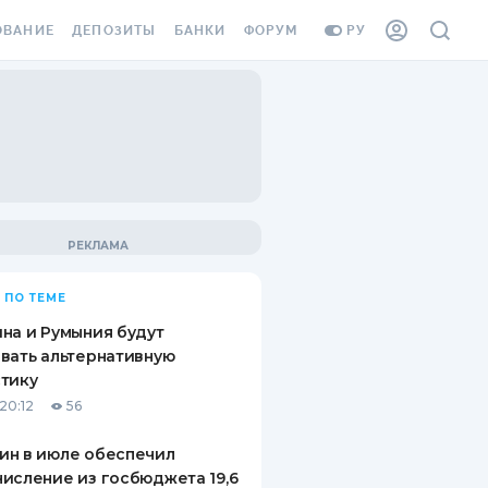
ОВАНИЕ
ДЕПОЗИТЫ
БАНКИ
ФОРУМ
РУ
ВСЕ ДЕПОЗИТЫ
ВСЕ БАНКИ
ВАНИЕ ЖИЛЬЯ ОТ
ДЕПОЗИТЫ В USD
ОТЗЫВЫ О БАНКАХ
И ШАХЕДОВ
ДЕПОЗИТЫ В EUR
МИКРОФИНАНСОВЫЕ
АХОВКА ЗАГРАНИЦУ
ОРГАНИЗАЦИИ
БОНУС К ДЕПОЗИТАМ
ОТЗЫВЫ ОБ МФО
УСЛОВИЯ АКЦИИ
Я КАРТА
 ПО ТЕМЕ
ВОПРОСЫ И ОТВЕТЫ
ОННАЯ ВИНЬЕТКА
на и Румыния будут
ДЕПОЗИТНЫЙ КАЛЬКУЛЯТОР
вать альтернативную
Я СОТРУДНИКОВ
тику
ПУТЕВОДИТЕЛИ ПО
20:12
56
SSISTANCE
СБЕРЕЖЕНИЯМ
ин в июле обеспечил
ВАНИЕ ОТ
исление из госбюджета 19,6
ТНЫХ СЛУЧАЕВ