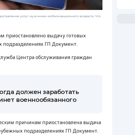
доставление услуг мужчинам мобилизационного возраста. Что
м приостановлено выдачу готовых
х подразделениях ГП Документ.
служба Центра обслуживания граждан
когда должен заработать
инет военнообязанного
еским причинам приостановлена ​​выдача
арубежных подразделениях ГП Документ.