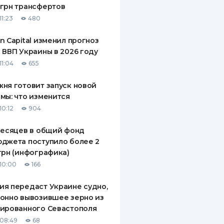
грн трансфертов
ДИТЕЛИ ПО
11:23
480
ВАНИЮ
n Capital изменил прогноз
РАХОВЫЕ ПОЛИСЫ
 ВВП Украины в 2026 году
11:04
655
ВЫЕ КОМПАНИИ
ня готовит запуск новой
 О СТРАХОВЫХ
ИЯХ
мы: что изменится
10:12
904
КА И ОПЛАТА
месяцев в общий фонд
ТЫ
джета поступило более 2
грн (инфографика)
10:00
166
я передаст Украине судно,
онно вывозившее зерно из
ированного Севастополя
08:49
68