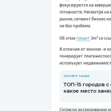
фокусируются на заверш
готовности. Несмотря на
рынке, сегмент бизнес-кл
не без проблем.
2
Об этом
пишет
3m
со ссы
В отличие от эконом- и 
генерирует платежеспосо
использует недвижимость
ЧИТАЙТЕ ТАКЖЕ
ТОП-15 городов 
какое место заня
Согласно исследованию к