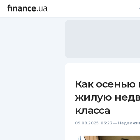
В
В
Л
А
Н
Как осенью
С
жилую недв
П
класса
Т
09.08.2025, 06:23
—
Недвижи
Р