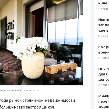
ныне 
ЕЖЕМЕСЯЧНЫЙ ОБЗОР
ПУТЕВО
Сегодн
КЕШБЭКА
СТРАХО
Новые
ПУТЕВОДИТЕЛИ ПО
ВСЕ СТ
забло
БАНКОВСКИМ КАРТАМ
уже в
СТРАХО
Вчера 
ОТЗЫВЫ
КОМПАН
Как р
воен
ДОСТАВ
05.08 1
КОНТАК
НБУ п
для б
депо
05.08 
 недвижимость бизнес-класса
Минц
5 года рынок столичной недвижимости
пере
 большинство застройщиков
«еАкц