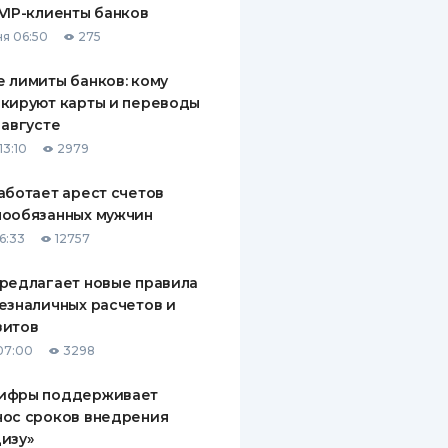
VIP-клиенты банков
ДИТЕЛИ ПО
я 06:50
275
ВАНИЮ
 лимиты банков: кому
РАХОВЫЕ ПОЛИСЫ
кируют карты и переводы
 августе
ВЫЕ КОМПАНИИ
13:10
2979
 О СТРАХОВЫХ
ИЯХ
аботает арест счетов
нообязанных мужчин
КА И ОПЛАТА
6:33
12757
ТЫ
редлагает новые правила
езналичных расчетов и
зитов
07:00
3298
ифры поддерживает
нос сроков внедрения
изу»