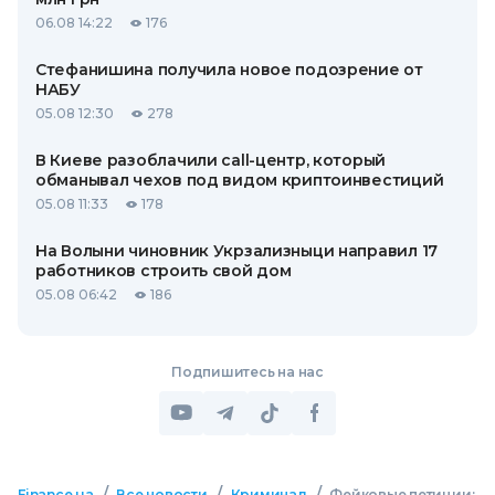
06.08 14:22
176
Стефанишина получила новое подозрение от
НАБУ
05.08 12:30
278
В Киеве разоблачили call-центр, который
обманывал чехов под видом криптоинвестиций
05.08 11:33
178
На Волыни чиновник Укрзализныци направил 17
работников строить свой дом
05.08 06:42
186
Подпишитесь на нас
/
/
/
Finance.ua
Все новости
Криминал
Фейковые петиции: