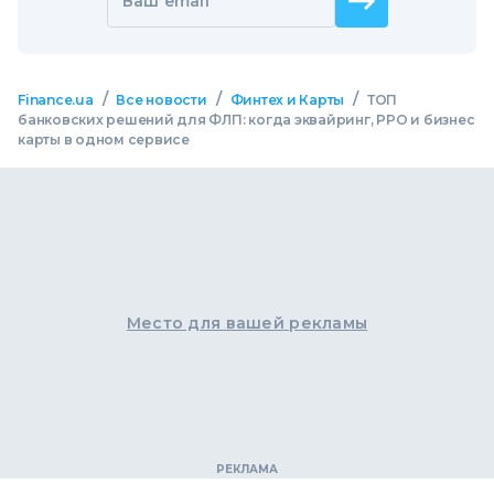
Ваш email
/
/
/
Finance.ua
Все новости
Финтех и Карты
ТОП
банковских решений для ФЛП: когда эквайринг, РРО и бизнес
карты в одном сервисе
Место для вашей рекламы