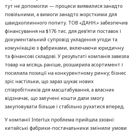
тут не допомогли — процеси виявилися занадто
повільними, а вимоги занадто жорсткими для
швидкоплинного попиту. ТОВ «ДАНН.» забезпечив
фінансування на $176 тис. для дев’яти поставок і
документальний супровід укладення угоди та
комунікацію з фабриками, включаючи юридичну
та фінансові складові. У результаті компанія завезла
товар на місяць раніше, розширила асортимент і
посилила позиції на конкурентному ринку; бізнес
зріс настільки, що зараз шукає нових
співробітників для масштабування, а власник
відзначає, що залучені кошти дали змогу
закуповувати більше і стабільно рухатися вперед.
У компанії Interlux проблема прийшла ззовні:
китайські фабрики-постачальники змінили умови