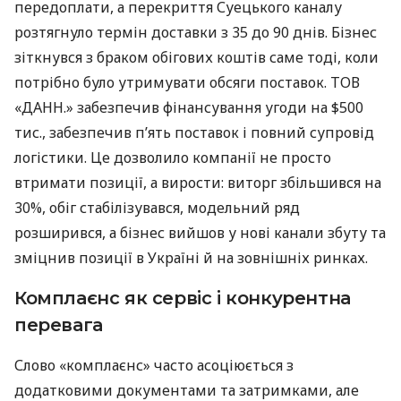
передоплати, а перекриття Суецького каналу
розтягнуло термін доставки з 35 до 90 днів. Бізнес
зіткнувся з браком обігових коштів саме тоді, коли
потрібно було утримувати обсяги поставок. ТОВ
«ДАНН.» забезпечив фінансування угоди на $500
тис., забезпечив п’ять поставок і повний супровід
логістики. Це дозволило компанії не просто
втримати позиції, а вирости: виторг збільшився на
30%, обіг стабілізувався, модельний ряд
розширився, а бізнес вийшов у нові канали збуту та
зміцнив позиції в Україні й на зовнішніх ринках.
Комплаєнс як сервіс і конкурентна
перевага
Слово «комплаєнс» часто асоціюється з
додатковими документами та затримками, але