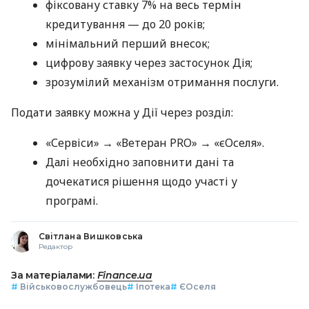
фіксовану ставку 7% на весь термін
кредитування — до 20 років;
мінімальний перший внесок;
цифрову заявку через застосунок Дія;
зрозумілий механізм отримання послуги.
Подати заявку можна у Дії через розділ:
«Сервіси» → «Ветеран PRO» → «єОселя».
Далі необхідно заповнити дані та
дочекатися рішення щодо участі у
програмі.
Світлана Вишковська
Редактор
За матеріалами:
Finance.ua
#
Військовослужбовець
#
Іпотека
#
ЄОселя