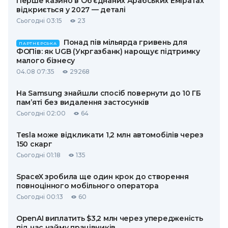
Перше казино в Об’єднаних Арабських Еміратах
відкриється у 2027 — деталі
Сьогодні 03:15
23
Понад пів мільярда гривень для
ПАРТНЕРСЬКА
ФОПів: як UGB (Укргазбанк) нарощує підтримку
малого бізнесу
04.08 07:35
29268
На Samsung знайшли спосіб повернути до 10 ГБ
пам’яті без видалення застосунків
Сьогодні 02:00
64
Tesla може відкликати 1,2 млн автомобілів через
150 скарг
Сьогодні 01:18
135
SpaceX зробила ще один крок до створення
повноцінного мобільного оператора
Сьогодні 00:13
60
OpenAI виплатить $3,2 млн через упередженість
під час найму працівників