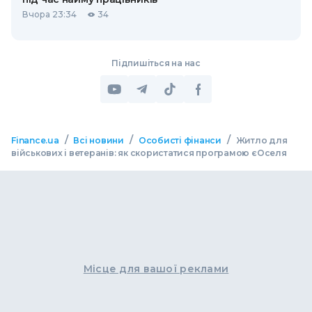
Вчора 23:34
34
Підпишіться на нас
/
/
/
Finance.ua
Всі новини
Особисті фінанси
Житло для
військових і ветеранів: як скористатися програмою єОселя
Місце для вашої реклами