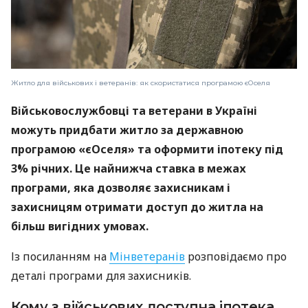
Житло для військових і ветеранів: як скористатися програмою єОселя
Військовослужбовці та ветерани в Україні
можуть придбати житло за державною
програмою «єОселя» та оформити іпотеку під
3% річних. Це найнижча ставка в межах
програми, яка дозволяє захисникам і
захисницям отримати доступ до житла на
більш вигідних умовах.
Із посиланням на
Мінветеранів
розповідаємо про
деталі програми для захисників.
Кому з військових доступна іпотека