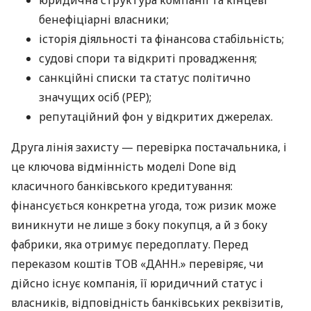
юридична структура компанії та кінцеві
бенефіціарні власники;
історія діяльності та фінансова стабільність;
судові спори та відкриті провадження;
санкційні списки та статус політично
значущих осіб (PEP);
репутаційний фон у відкритих джерелах.
Друга лінія захисту — перевірка постачальника, і
це ключова відмінність моделі Done від
класичного банківського кредитування:
фінансується конкретна угода, тож ризик може
виникнути не лише з боку покупця, а й з боку
фабрики, яка отримує передоплату. Перед
переказом коштів ТОВ «ДАНН.» перевіряє, чи
дійсно існує компанія, її юридичний статус і
власників, відповідність банківських реквізитів,