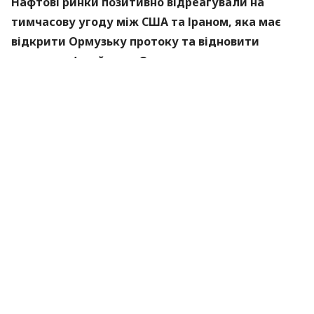
Нафтові ринки позитивно відреагували на
тимчасову угоду між США та Іраном, яка має
відкрити Ормузьку протоку та відновити
потоки нафти й газу. Однак повернення до
нормальної торгівлі може тривати кілька
місяців, попереджають аналітики.
Про це пише
Вloomberg
.
Угода знижує ризики для поставок і послаблює
тиск на ціни. Водночас учасникам ринку потрібен
час, щоб відновити довіру до маршруту після
перебоїв. Йдеться насамперед про судновласників,
страховиків, трейдерів і нафтопереробні заводи.
«Ринок схильний сприймати повторне відкриття
як перемикач, який ви перемикаєте, але насправді
це радше процес», — сказав головний