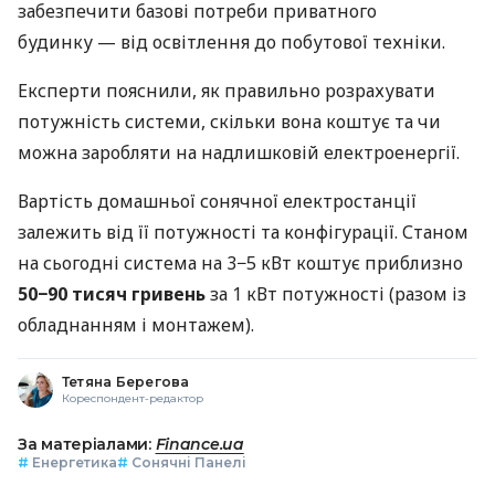
забезпечити базові потреби приватного
будинку — від освітлення до побутової техніки.
Експерти пояснили, як правильно розрахувати
потужність системи, скільки вона коштує та чи
можна заробляти на надлишковій електроенергії.
Вартість домашньої сонячної електростанції
залежить від її потужності та конфігурації. Станом
на сьогодні система на 3−5 кВт коштує приблизно
50−90 тисяч гривень
за 1 кВт потужності (разом із
обладнанням і монтажем).
Тетяна Берегова
Кореспондент-редактор
За матеріалами:
Finance.ua
#
Енергетика
#
Сонячні Панелі