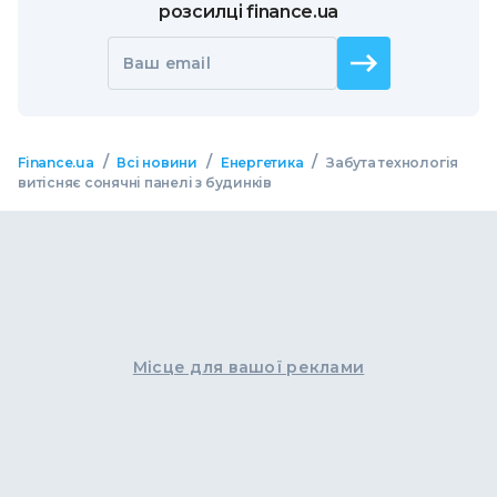
розсилці finance.ua
Ваш email
/
/
/
Finance.ua
Всі новини
Енергетика
Забута технологія
витісняє сонячні панелі з будинків
Місце для вашої реклами