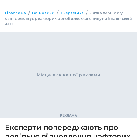
/
/
/
Finance.ua
Всі новини
Енергетика
Литва першою у
світі демонтує реактори чорнобильського типу на Ігналінській
АЕС
Місце для вашої реклами
Експерти попереджають про
повільне відновлення нафтових