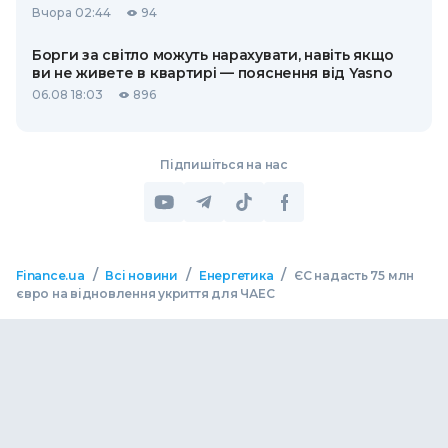
Вчора 02:44
94
Борги за світло можуть нарахувати, навіть якщо
ви не живете в квартирі — пояснення від Yasno
06.08 18:03
896
Підпишіться на нас
/
/
/
Finance.ua
Всі новини
Енергетика
ЄС надасть 75 млн
євро на відновлення укриття для ЧАЕС