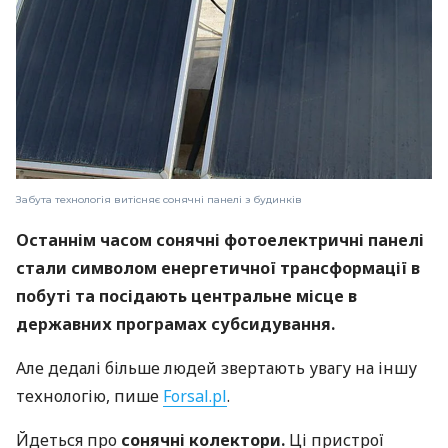
Забута технологія витісняє сонячні панелі з будинків
Останнім часом сонячні фотоелектричні панелі
стали символом енергетичної трансформації в
побуті та посідають центральне місце в
державних програмах субсидування.
Але дедалі більше людей звертають увагу на іншу
технологію, пише
Forsal.pl
.
Йдеться про
сонячні колектори.
Ці пристрої