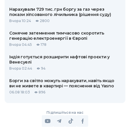
Нарахували 729 тис. грн боргу за газ через
покази зіпсованого лічильника (рішення суду)
Вчора 10:24
2800
Сонячне затемнення тимчасово скоротить
генерацію електроенергії в Європі
Вчора 04:45
178
Індія готується розширити нафтові проєкти у
Венесуелі
Вчора 02:44
94
Борги за світло можуть нарахувати, навіть якщо
ви не живете в квартирі — пояснення від Yasno
06.08 18:03
896
Підпишіться на нас