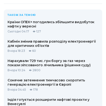
ТАКОЖ ЗА ТЕМОЮ
Країни ОПЕК+ погодились збільшити видобуток
нафти у вересні
Сьогодні 04:17
127
Кабмін змінив правила розподілу електроенергії
для критичних об’єктів
Вчора 18:23
60
Нарахували 729 тис. грн боргу за газ через
покази зіпсованого лічильника (рішення суду)
Вчора 10:24
2800
Сонячне затемнення тимчасово скоротить
генерацію електроенергії в Європі
Вчора 04:45
178
Індія готується розширити нафтові проєкти у
Венесуелі