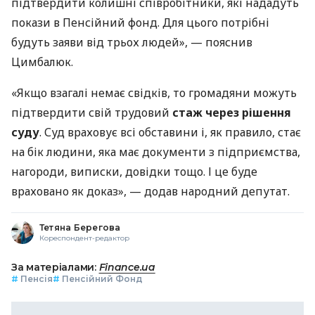
підтвердити колишні співробітники, які нададуть
покази в Пенсійний фонд. Для цього потрібні
будуть заяви від трьох людей», — пояснив
Цимбалюк.
«Якщо взагалі немає свідків, то громадяни можуть
підтвердити свій трудовий
стаж через рішення
суду
. Суд враховує всі обставини і, як правило, стає
на бік людини, яка має документи з підприємства,
нагороди, виписки, довідки тощо. І це буде
враховано як доказ», — додав народний депутат.
Тетяна Берегова
Кореспондент-редактор
За матеріалами:
Finance.ua
#
Пенсія
#
Пенсійний Фонд