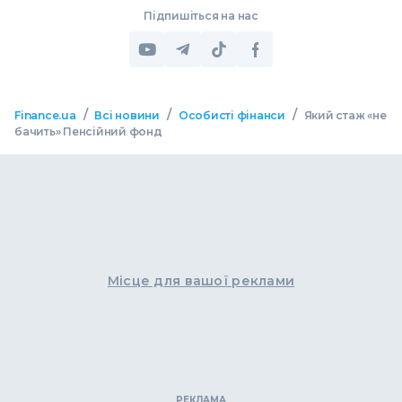
Підпишіться на нас
/
/
/
Finance.ua
Всі новини
Особисті фінанси
Який стаж «не
бачить» Пенсійний фонд
Місце для вашої реклами