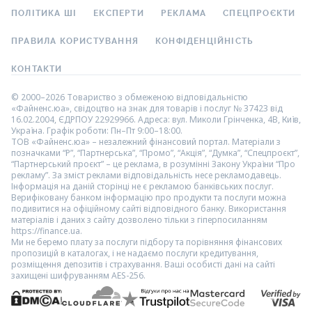
ПОЛІТИКА ШІ
ЕКСПЕРТИ
РЕКЛАМА
СПЕЦПРОЄКТИ
ПРАВИЛА КОРИСТУВАННЯ
КОНФІДЕНЦІЙНІСТЬ
КОНТАКТИ
© 2000–2026 Товариство з обмеженою відповідальністю
«Файненс.юа», свідоцтво на знак для товарів і послуг № 37423 від
16.02.2004, ЄДРПОУ 22929966. Адреса: вул. Миколи Грінченка, 4В, Київ,
Україна. Графік роботи: Пн–Пт 9:00–18:00.
ТОВ «Файненс.юа» – незалежний фінансовий портал. Матеріали з
позначками “Р”, “Партнерська”, “Промо”, “Акція”, “Думка”, “Спецпроєкт”,
“Партнерський проєкт” – це реклама, в розумінні Закону України “Про
рекламу”. За зміст реклами відповідальність несе рекламодавець.
Інформація на даній сторінці не є рекламою банківських послуг.
Верифіковану банком інформацію про продукти та послуги можна
подивитися на офіційному сайті відповідного банку. Використання
матеріалів і даних з сайту дозволено тільки з гіперпосиланням
https://finance.ua.
Ми не беремо плату за послуги підбору та порівняння фінансових
пропозицій в каталогах, і не надаємо послуги кредитування,
розміщення депозитів і страхування. Ваші особисті дані на сайті
захищені шифруванням AES-256.