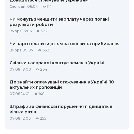
доведеться сплачувати українцям
Сьогодні 06:04
114
Чи можуть зменшити зарплату через погані
результати роботи
Вчора 13:06
522
Чи варто платити дітям за оцінки та прибирання
Вчора 09:07
353
Скільки насправді коштує земля в Україні
07.08 18:00
234
Де знайти оплачувані стажування в Україні: 10
актуальних пропозицій
07.08 14:01
148
Штрафи за фінансові порушення підвищать в
кілька разів
07.08 12:03
255