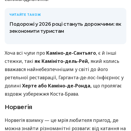
ЧИТАЙТЕ ТАКОЖ
Подорожі у 2026 році стануть дорожчими: як
зекономити туристам
Хоча всі чули про
Каміно-де-Сантьяго
, є й інші
стежки, такі
як Камініто-дель-Рей,
який колись
вважався найнебезпечнішим у світі до його
ретельної реставрації, Гарганта-де-лос-Інфієрнос у
долині
Херте або Каміно-де-Ронда,
що пролягає
вздовж узбережжя Коста-Брава.
Норвегія
Норвегія взимку — це мрія любителя пригод, де
можна знайти різноманітні розваги: ​​від катання на