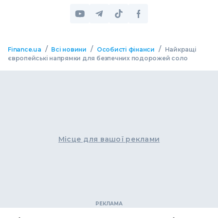
/
/
/
Finance.ua
Всі новини
Особисті фінанси
Найкращі
європейські напрямки для безпечних подорожей соло
Місце для вашої реклами