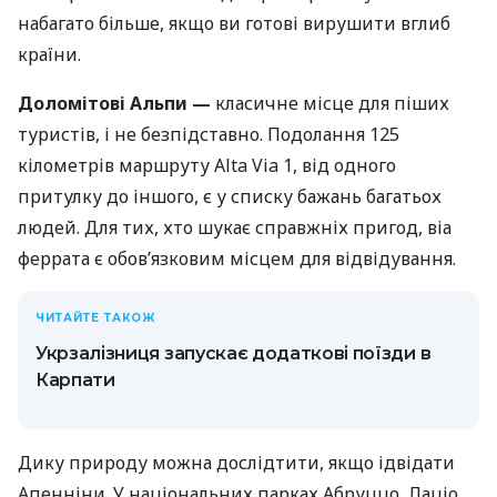
набагато більше, якщо ви готові вирушити вглиб
країни.
Доломітові Альпи —
класичне місце для піших
туристів, і не безпідставно. Подолання 125
кілометрів маршруту Alta Via 1, від одного
притулку до іншого, є у списку бажань багатьох
людей. Для тих, хто шукає справжніх пригод, віа
феррата є обов’язковим місцем для відвідування.
ЧИТАЙТЕ ТАКОЖ
Укрзалізниця запускає додаткові поїзди в
Карпати
Дику природу можна дослідтити, якщо ідвідати
Апенніни. У національних парках Абруццо, Лаціо