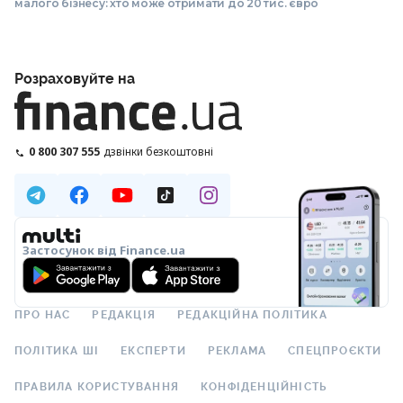
малого бізнесу: хто може отримати до 20 тис. євро
Розраховуйте на
0 800 307 555
дзвінки безкоштовні
Застосунок від Finance.ua
ПРО НАС
РЕДАКЦІЯ
РЕДАКЦІЙНА ПОЛІТИКА
ПОЛІТИКА ШІ
ЕКСПЕРТИ
РЕКЛАМА
СПЕЦПРОЄКТИ
ПРАВИЛА КОРИСТУВАННЯ
КОНФІДЕНЦІЙНІСТЬ