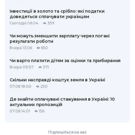
Інвестиції в золото та срібло: які податки
доведеться сплачувати українцям
Сьогодні 06:04
359
Чи можуть зменшити зарплату через погані
результати роботи
Вчора 13:06
650
Чи варто платити дітям за оцінки та прибирання
Вчора 09:07
371
Скільки насправді коштує земля в Україні
07.08 18:00
250
Де знайти оплачувані стажування в Україні: 10
актуальних пропозицій
07.08 14:01
156
Підпишіться на нас