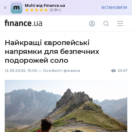
Multi від Finance.ua
ВСТАНОВИТИ
(8,9K+)
Найкращі європейські
напрямки для безпечних
подорожей соло
12.05.2026, 15:00
—
Особисті фінанси
2047