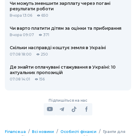
Чи можуть зменшити зарплату через погані
результати роботи
Вчора 13:06
650
Чи варто платити дітям за оцінки та прибирання
Вчора 09:07
371
Скільки насправді коштує земля в Україні
07.08 18:00
250
Де знайти оплачувані стажування в Україні: 10
актуальних пропозицій
07.08 14:01
156
Підпишіться на нас
/
/
/
Finance.ua
Всі новини
Особисті фінанси
Гранти для