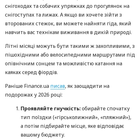
снігоходах та собачих упряжках до прогулянок на
снігоступах та лижах. А якщо ви хочете зійти з
второваних стежок, ви можете найняти гіда, який
навчить вас технікам виживання в дикій природі.
Літні місяці можуть бути такими ж захопливими, з
пішохідними або велосипедними маршрутами під
опівнічним сонцем та можливістю катання на
каяках серед фіордів.
Раніше Finance.ua
писав
, як заощадити на
подорожах у 2026 році:
Проявляйте гнучкість:
обирайте спочатку
тип поїздки («гірськолижний», «пляжний»),
а потім підбирайте місце, яке відповідає
вашому бюджету.