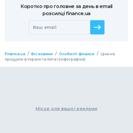
Коротко про головне за день в email
розсилці finance.ua
Ваш email
/
/
/
Finance.ua
Всі новини
Особисті фінанси
Ціни на
продукти в Україні та Китаї (інфографіка)
Місце для вашої реклами