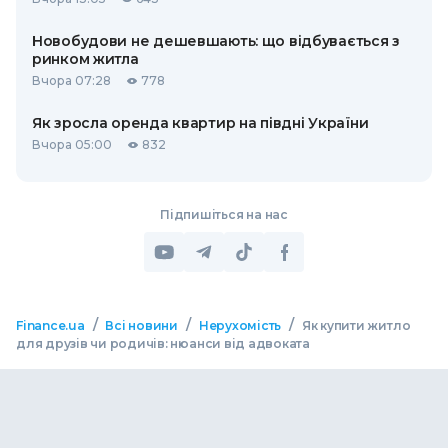
Новобудови не дешевшають: що відбувається з
ринком житла
Вчора 07:28
778
Як зросла оренда квартир на півдні України
Вчора 05:00
832
Підпишіться на нас
/
/
/
Finance.ua
Всі новини
Нерухомість
Як купити житло
для друзів чи родичів: нюанси від адвоката