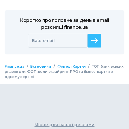
Коротко про головне за день в email
розсилці finance.ua
Ваш email
/
/
/
Finance.ua
Всі новини
Фінтех і Картки
ТОП банківських
рішень для ФОП: коли еквайринг, РРО та бізнес-картки в
одному сервісі
Місце для вашої реклами