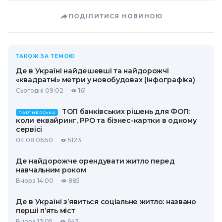
ПОДІЛИТИСЯ НОВИНОЮ
ТАКОЖ ЗА ТЕМОЮ
Де в Україні найдешевші та найдорожчі
«квадратні» метри у новобудовах (інфографіка)
Сьогодні 09:02
161
ТОП банківських рішень для ФОП:
ПАРТНЕРСЬКА
коли еквайринг, РРО та бізнес-картки в одному
сервісі
04.08 06:50
5123
Де найдорожче орендувати житло перед
навчальним роком
Вчора 14:00
885
Де в Україні з’явиться соціальне житло: названо
перші п’ять міст
Вчора 13:05
643