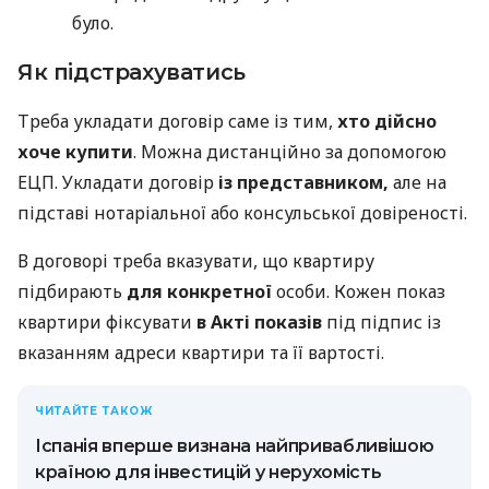
було.
Як підстрахуватись
Треба укладати договір саме із тим,
хто дійсно
хоче купити
. Можна дистанційно за допомогою
ЕЦП. Укладати договір
із представником,
але на
підставі нотаріальної або консульської довіреності.
В договорі треба вказувати, що квартиру
підбирають
для конкретної
особи. Кожен показ
квартири фіксувати
в Акті показів
під підпис із
вказанням адреси квартири та її вартості.
ЧИТАЙТЕ ТАКОЖ
Іспанія вперше визнана найпривабливішою
країною для інвестицій у нерухомість