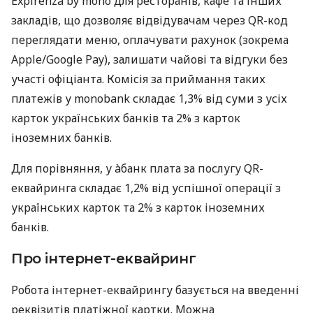
Expirenza by mono для ресторанів, кафе та інших
закладів, що дозволяє відвідувачам через QR-код
переглядати меню, оплачувати рахунок (зокрема
Apple/Google Pay), залишати чайові та відгуки без
участі офіціанта. Комісія за приймання таких
платежів у monobank складає 1,3% від суми з усіх
карток українських банків та 2% з карток
іноземних банків.
Для порівняння, у àбанк плата за послугу QR-
еквайринга складає 1,2% від успішної операції з
українських карток та 2% з карток іноземних
банків.
Про інтернет-еквайринг
Робота інтернет-еквайрингу базується на введенні
реквізитів платіжної картки. Можна