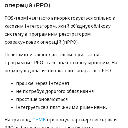
операцій (РРО)
POS-термінал часто використовується спільно з
касовим інтегратором, який об’єднує облікову
систему з програмним реєстратором
розрахункових операцій (пРРО).
Після змін у законодавстві використання
програмних РРО стало значно популярнішим. На
відміну від класичних касових апаратів, пРРО:
працює через інтернет;
не потребує дорогого обладнання;
простіше оновлюється;
інтегрується з платіжними рішеннями.
Наприклад,
ПУМБ
пропонує партнерські сервіси
РРО, які вже інтегровані з платіжними