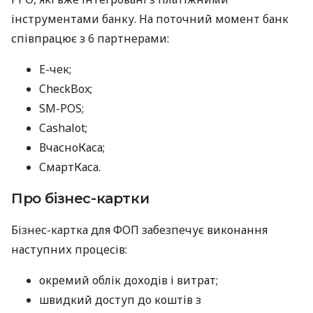
інструментами банку. На поточний момент банк
співпрацює з 6 партнерами:
E-чек;
CheckBox;
SM-POS;
Cashalot;
ВчасноКаса;
СмартКаса.
Про бізнес-картки
Бізнес-картка для ФОП забезпечує виконання
наступних процесів:
окремий облік доходів і витрат;
швидкий доступ до коштів з