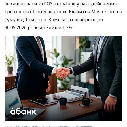
без абонплати за POS-термінал у разі здійснення
трьох оплат бізнес-карткою Блакитна Mastercard на
суму від 1 тис. грн. Комісія за еквайринг до
30.09.2026 р. складе лише 1,2%.
У àбанк триває акція для ФОП з підключення еквайрингу