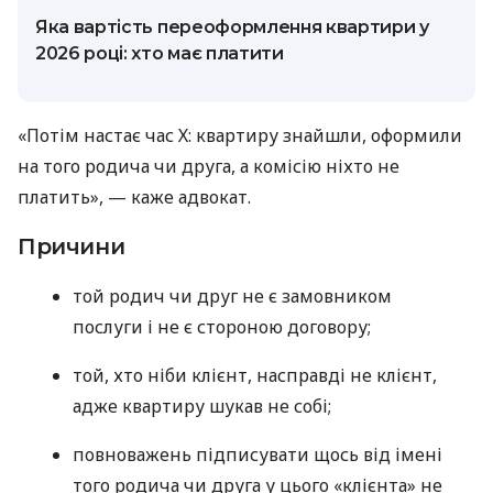
Яка вартість переоформлення квартири у
2026 році: хто має платити
«Потім настає час Х: квартиру знайшли, оформили
на того родича чи друга, а комісію ніхто не
платить», — каже адвокат.
Причини
той родич чи друг не є замовником
послуги і не є стороною договору;
той, хто ніби клієнт, насправді не клієнт,
адже квартиру шукав не собі;
повноважень підписувати щось від імені
того родича чи друга у цього «клієнта» не