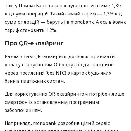
Так, у ПриватБанк така послуга коштуватиме 1,3%
від суми операцій. Такий самий тариф — 1,3% від
суми операцій — беруть і в monobank. А ось в àбанк
тариф становить 1,2%.
Про QR-еквайринг
Разом з тим QR-еквайринг дозволяє приймати
оплату скануванням QR-коду або дистанційно
через посилання (без NFC) з карток будь-яких
банків платіжних систем.
Для користування QR-еквайрингом потрібен лише
смартфон із встановленим програмним
забезпеченням.
Наприклад, monobank розробив цілий сервіс