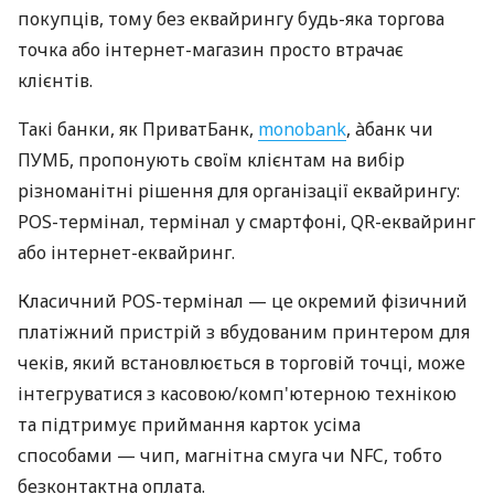
покупців, тому без еквайрингу будь-яка торгова
точка або інтернет-магазин просто втрачає
клієнтів.
Такі банки, як ПриватБанк,
monobank
, àбанк чи
ПУМБ, пропонують своїм клієнтам на вибір
різноманітні рішення для організації еквайрингу:
POS-термінал, термінал у смартфоні, QR-еквайринг
або інтернет-еквайринг.
Класичний POS-термінал — це окремий фізичний
платіжний пристрій з вбудованим принтером для
чеків, який встановлюється в торговій точці, може
інтегруватися з касовою/комп'ютерною технікою
та підтримує приймання карток усіма
способами — чип, магнітна смуга чи NFC, тобто
безконтактна оплата.