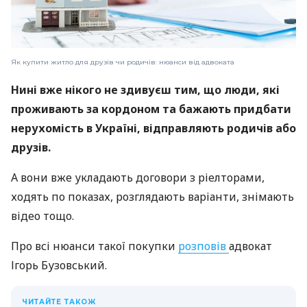
Як купити житло для друзів чи родичів: нюанси від адвоката
Нині вже нікого не здивуєш тим, що люди, які
проживають за кордоном та бажають придбати
нерухомість в Україні, відправляють родичів або
друзів.
А вони вже укладають договори з ріелторами,
ходять по показах, розглядають варіанти, знімають
відео тощо.
Про всі нюанси такої покупки
розповів
адвокат
Ігорь Бузовський.
ЧИТАЙТЕ ТАКОЖ