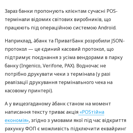
Зараз банки пропонують клієнтам сучасні POS-
термінали відомих світових виробників, що
працюють під операційною системою Android.
Наприклад, àбанк та ПриватБанк розробили JSON-
протокол — це єдиний касовий протокол, що
підтримує поєднання з усіма вендорами в парку
банку (Ingenico, Verifone, PAX). Водночас не
потрібно друкувати чеки з термінала (у разі
реалізації друкування термінального чека на
касовому принтері).
А у вищезгаданому àбанк станом на момент
написання тексту триває акція
«POSтійна
економія»
, згідно з умовами якої під час відкриття
рахунку ФОП є можливість підключити еквайринг