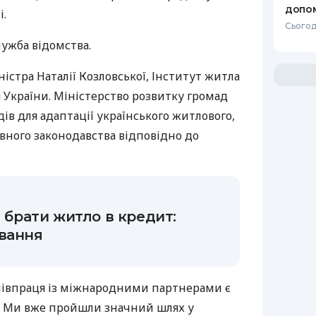
допо
і.
Сьогод
ужба відомства.
істра Наталії Козловської, Інститут житла
 України. Міністерство розвитку громад
дів для адаптації українського житлового,
івного законодавства відповідно до
і брати житло в кредит:
ування
співпраця із міжнародними партнерами є
. Ми вже пройшли значний шлях у