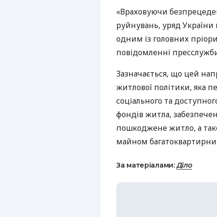
«Враховуючи безпрецеде
руйнувань, уряд України
одним із головних пріори
повідомленні пресслужби
Зазначається, що цей нап
житлової політики, яка п
соціального та доступно
фондів житла, забезпечен
пошкоджене житло, а та
майном багатоквартирних
За матеріалами:
Діло