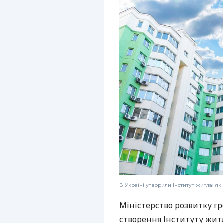
В Україні утворили Інститут житла: як
Міністерство розвитку г
створення Інституту житл