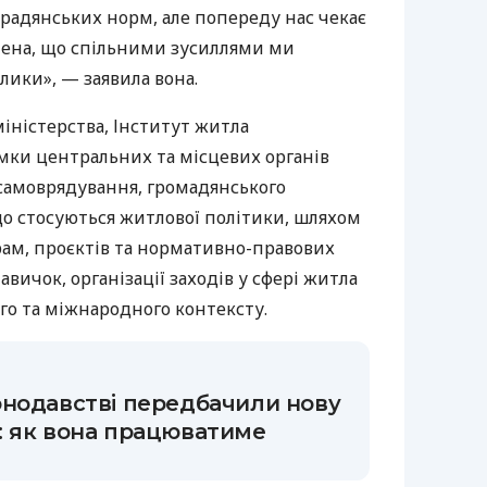
радянських норм, але попереду нас чекає
внена, що спільними зусиллями ми
ики», — заявила вона.
іністерства, Інститут житла
ки центральних та місцевих органів
 самоврядування, громадянського
що стосуються житлової політики, шляхом
рам, проєктів та нормативно-правових
навичок, організації заходів у сфері житла
го та міжнародного контексту.
онодавстві передбачили нову
: як вона працюватиме