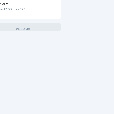
могу
ні 17:03
623