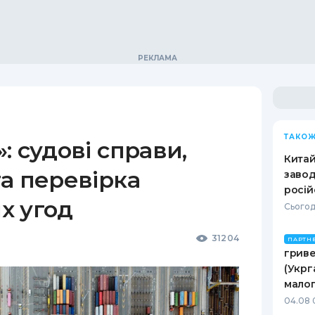
ТАКОЖ
: судові справи,
Кита
а перевірка
завод
росій
х угод
Сьогод
31204
ПАРТН
гриве
(Укрг
малог
04.08 