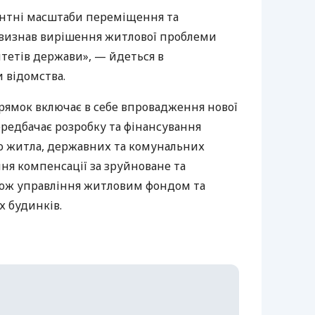
нтні масштаби переміщення та
 визнав вирішення житлової проблеми
тетів держави», — йдеться в
 відомства.
рямок включає в себе впровадження нової
ередбачає розробку та фінансування
го житла, державних та комунальних
ня компенсації за зруйноване та
кож управління житловим фондом та
 будинків.