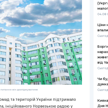
(Укрг
РЕЙТИНГ ДЕБЕТОВИХ
ПУТІВНИ
малог
КАРТОК
СТРАХУ
04.08 
ЩОМІСЯЧНИЙ ОГЛЯД
ВСІ СТРА
Ціни 
КЕШБЕКУ
впали
СТРАХОВ
Сьогод
ПУТІВНИКИ ПО
БАНКІВСЬКИХ КАРТКАХ
ВІДГУКИ
КОМПАНІ
Борги
нарах
ДОСТАВК
живет
від Y
КОНТАКТ
Сьогод
Чи бу
думка
Сьогод
і питання він досліджуватиме
ромад та територій України підтримало
Кияна
а, ініційованого Норвезькою радою у
Дня Н