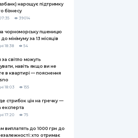
азбанк) нарощує підтримку
КИ ПО
о бізнесу
ВАННЮ
07:35
39014
ХОВІ ПОЛІСИ
на чорноморську пшеницю
 до мінімуму за 13 місяців
І КОМПАНІЇ
ні 18:38
54
 ПРО СТРАХОВІ
Ї
 за світло можуть
увати, навіть якщо ви не
А І ОПЛАТА
е в квартирі — пояснення
asno
И
ні 18:03
155
де стрибок цін на гречку —
 експерта
ні 17:20
75
м виплатять до 1000 грн до
езалежності: хто отримає