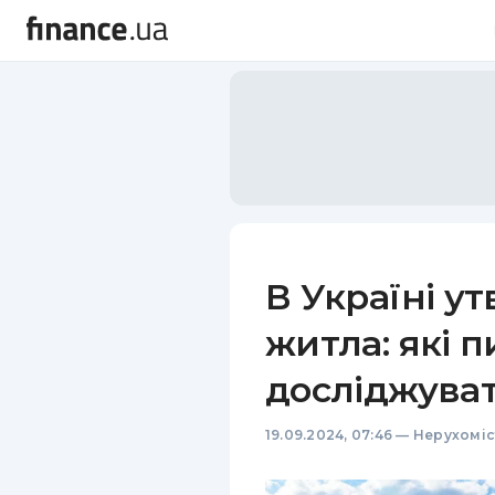
В Україні у
житла: які п
досліджува
19.09.2024, 07:46
—
Нерухоміс