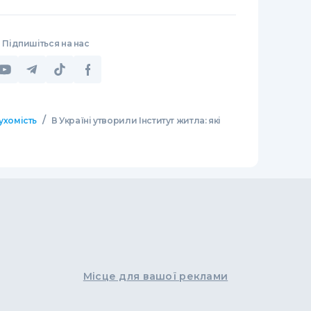
Підпишіться на нас
/
ухомість
В Україні утворили Інститут житла: які
Місце для вашої реклами