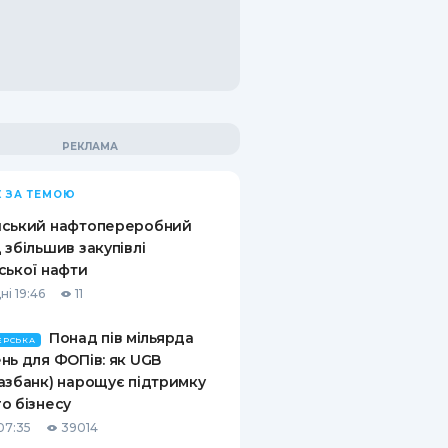
 ЗА ТЕМОЮ
йський нафтопереробний
 збільшив закупівлі
ської нафти
ні 19:46
11
Понад пів мільярда
ЕРСЬКА
нь для ФОПів: як UGB
азбанк) нарощує підтримку
о бізнесу
07:35
39014