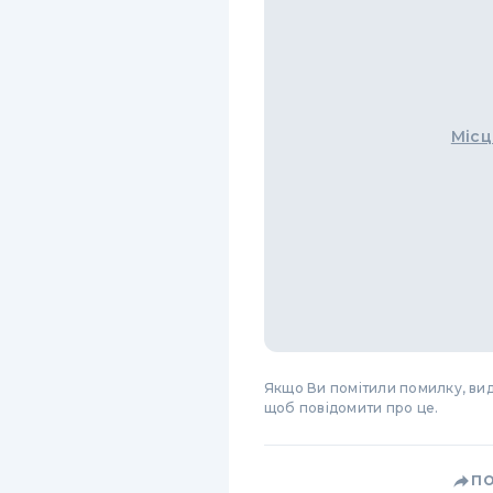
Місц
Якщо Ви помітили помилку, виді
щоб повідомити про це.
П