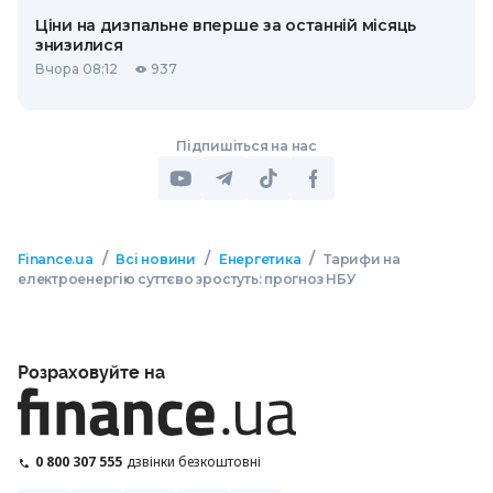
Ціни на дизпальне вперше за останній місяць
знизилися
Вчора 08:12
937
Підпишіться на нас
/
/
/
Finance.ua
Всі новини
Енергетика
Тарифи на
електроенергію суттєво зростуть: прогноз НБУ
Розраховуйте на
0 800 307 555
дзвінки безкоштовні