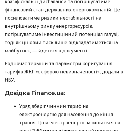
квазіфіскальні дисбаланси та погіршуватиме
фінансовий стан державних енергокомпаній. Це
посилюватиме ризики нестабільності на
внутрішньому ринку енергоресурсів,
погіршуватиме інвестиційний потенціал галузі,
тоді як ціновий тиск лише відкладатиметься на
майбутнє», — йдеться в документі.
Водночас терміни та параметри коригування
тарифів ЖКГ «є сферою невизначеності», додали в
НБУ.
Довідка Finance.ua:
Уряд зберіг чинний тариф на
електроенергію для населення до кінця
травня. Ціна електроенергії залишиться на
рівні
2,64 грн за кіловат
щонайменше до