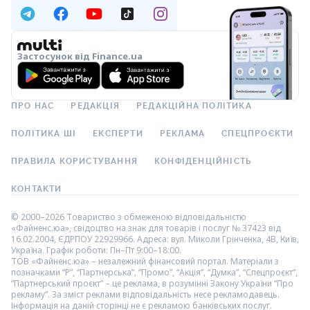
Застосунок від Finance.ua
ПРО НАС
РЕДАКЦІЯ
РЕДАКЦІЙНА ПОЛІТИКА
ПОЛІТИКА ШІ
ЕКСПЕРТИ
РЕКЛАМА
СПЕЦПРОЄКТИ
ПРАВИЛА КОРИСТУВАННЯ
КОНФІДЕНЦІЙНІСТЬ
КОНТАКТИ
© 2000–2026 Товариство з обмеженою відповідальністю
«Файненс.юа», свідоцтво на знак для товарів і послуг № 37423 від
16.02.2004, ЄДРПОУ 22929966. Адреса: вул. Миколи Грінченка, 4В, Київ,
Україна. Графік роботи: Пн–Пт 9:00–18:00.
ТОВ «Файненс.юа» – незалежний фінансовий портал. Матеріали з
позначками “Р”, “Партнерська”, “Промо”, “Акція”, “Думка”, “Спецпроєкт”,
“Партнерський проєкт” – це реклама, в розумінні Закону України “Про
рекламу”. За зміст реклами відповідальність несе рекламодавець.
Інформація на даній сторінці не є рекламою банківських послуг.