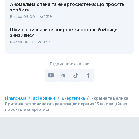
Аномальна спека та енергосистема: що просять
зробити
Вчора 09:00
1319
Ціни на дизпальне вперше за останній місяць
знизилися
Вчора 08:12
937
Підпишіться на нас
/
/
/
Finance.ua
Всі новини
Енергетика
Україна та Велика
Британія розпочинають реалізацію перших 13 інноваційних
проєктів в енергетиці