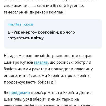
споживачів», — зазначив Віталій Бутенко,
генеральний директор компанії.
ЧИТАЙТЕ ТАКОЖ
В «Укренерго» розповіли, до чого
готуватись влітку
Нагадаємо, раніше міністр закордонних справ
Дмитро Кулеба
заявляв
, що російські обстріли
балістичними ракетами пошкодили половину
енергетичної системи України, проте країна
продовжує вести бойові дії.
Як
повідомив
прем'єр-міністр України Денис
Шмигаль, уряд зберіг чинний тариф на
електроенергію для населення до кінця травня.