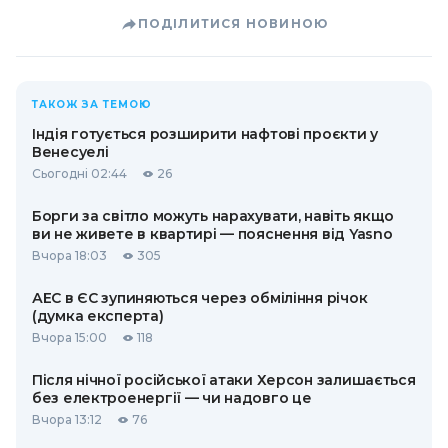
ПОДІЛИТИСЯ НОВИНОЮ
ТАКОЖ ЗА ТЕМОЮ
Індія готується розширити нафтові проєкти у
Венесуелі
Сьогодні 02:44
26
Борги за світло можуть нарахувати, навіть якщо
ви не живете в квартирі — пояснення від Yasno
Вчора 18:03
305
АЕС в ЄС зупиняються через обміління річок
(думка експерта)
Вчора 15:00
118
Після нічної російської атаки Херсон залишається
без електроенергії — чи надовго це
Вчора 13:12
76