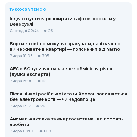
ТАКОЖ ЗА ТЕМОЮ
Індія готується розширити нафтові проєкти у
Венесуелі
Сьогодні 02:44
26
Борги за світло можуть нарахувати, навіть якщо
ви не живете в квартирі — пояснення від Yasno
Вчора 18:03
305
АЕС в ЄС зупиняються через обміління річок
(думка експерта)
Вчора 15:00
118
Після нічної російської атаки Херсон залишається
без електроенергії — чи надовго це
Вчора 13:12
76
Аномальна спека та енергосистема: що просять
зробити
Вчора 09:00
1319