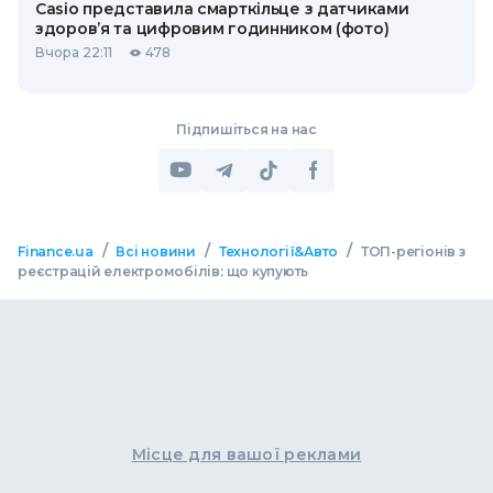
Casio представила смарткільце з датчиками
здоров’я та цифровим годинником (фото)
Вчора 22:11
478
Підпишіться на нас
/
/
/
Finance.ua
Всі новини
Технології&Авто
ТОП-регіонів з
реєстрацій електромобілів: що купують
Місце для вашої реклами