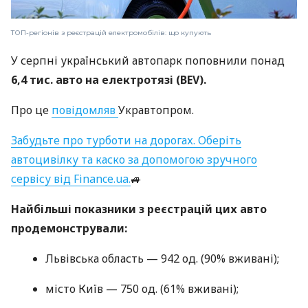
ТОП-регіонів з реєстрацій електромобілів: що купують
У серпні український автопарк поповнили понад
6,4 тис. авто на електротязі (BEV).
Про це
повідомляв
Укравтопром.
Забудьте про турботи на дорогах. Оберіть
автоцивілку та каско за допомогою зручного
сервісу від Finance.ua.
🚙
Найбільші показники з реєстрацій цих авто
продемонстрували:
Львівська область — 942 од. (90% вживані);
місто Київ — 750 од. (61% вживані);