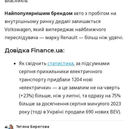
власників.
Найпопулярнішим брендом
авто з пробігом на
внутрішньому ринку дедалі залишається
Volkswagen, який випереджає найближчого
переслідувача — марку Renault — більш ніж удвічі.
Довідка Finance.ua:
Як свідчить
статистика
, за підсумками
серпня прихильники електричного
транспорту придбали 1204 нові
«електрички» — а це замалим не на чверть
(+23%) більше, ніж у липні, та одразу на 75%
більше за досягнення серпня минулого 2023
року (тоді в Україні продали 690 нових BEV).
Тетяна Берегова