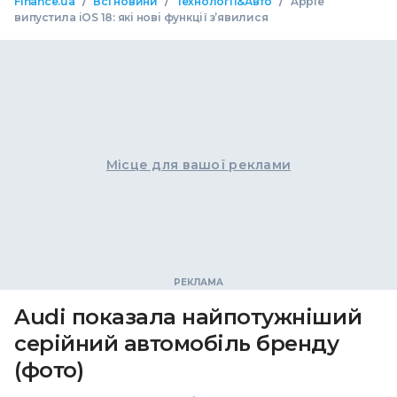
/
/
/
Finance.ua
Всі новини
Технології&Авто
Apple
випустила iOS 18: які нові функції з’явилися
Місце для вашої реклами
Audi показала найпотужніший
серійний автомобіль бренду
(фото)