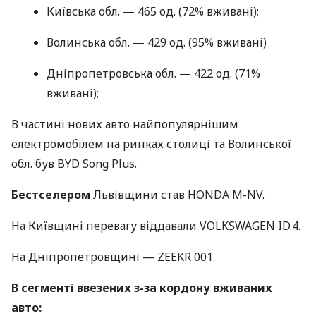
Київська обл. — 465 од. (72% вживані);
Волинська обл. — 429 од. (95% вживані)
Дніпропетровська обл. — 422 од. (71%
вживані);
В частині нових авто найпопулярнішим
електромобілем на ринках столиці та Волинської
обл. був BYD Song Plus.
Бестселером
Львівщини став HONDA M-NV.
На Київщині перевагу віддавали VOLKSWAGEN ID.4.
На Дніпропетровщині — ZEEKR 001.
В сегменті ввезених з-за кордону вживаних
авто: