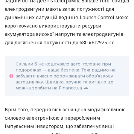
задній осі на десять кілограмів. Більше того, обидва
електродвигуни мають запас потужності для
динамічних ситуацій водіння. Launch Control може
короткочасно використовувати ресурси
акумулятора високої напруги та електродвигунів
для досягнення потужності до 680 кВт/925 к.с.
Скільки б не коштувало авто, головне при
подорожах — ваша безпека. Тож радимо не
забувати вчасно оформлювати обов’язкову
автоцивілку. Швидко, зручно та вигідно це
можна зробити на Finance.ua. 🚗
Крім того, передня вісь оснащена модифікованою
силовою електронікою з переробленим
імпульсним інвертором, що забезпечує вищі