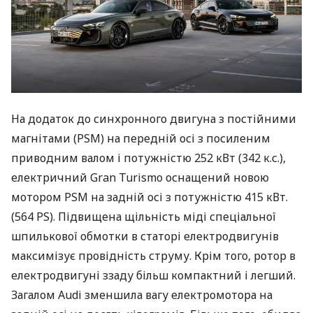
На додаток до синхронного двигуна з постійними
магнітами (PSM) на передній осі з посиленим
приводним валом і потужністю 252 кВт (342 к.с.),
електричний Gran Turismo оснащений новою
мотором PSM на задній осі з потужністю 415 кВт.
(564 PS). Підвищена щільність міді спеціальної
шпилькової обмотки в статорі електродвигунів
максимізує провідність струму. Крім того, ротор в
електродвигуні ззаду більш компактний і легший.
Загалом Audi зменшила вагу електромотора на