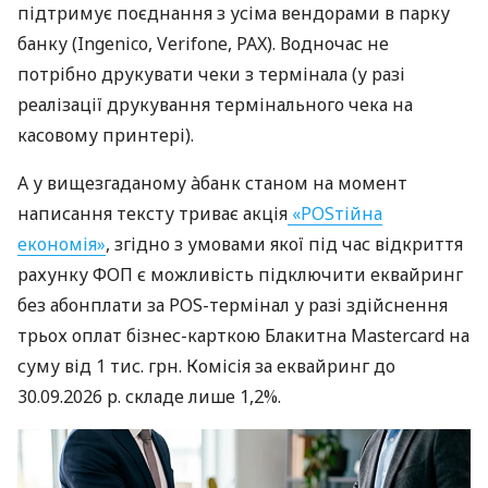
підтримує поєднання з усіма вендорами в парку
банку (Ingenico, Verifone, PAX). Водночас не
потрібно друкувати чеки з термінала (у разі
реалізації друкування термінального чека на
касовому принтері).
А у вищезгаданому àбанк станом на момент
написання тексту триває акція
«POSтійна
економія»
, згідно з умовами якої під час відкриття
рахунку ФОП є можливість підключити еквайринг
без абонплати за POS-термінал у разі здійснення
трьох оплат бізнес-карткою Блакитна Mastercard на
суму від 1 тис. грн. Комісія за еквайринг до
30.09.2026 р. складе лише 1,2%.