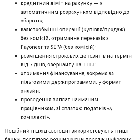
кредитний ліміт на рахунку — з
автоматичним розрахунком відповідно до
оборотів;
валютообмінні операції (купівля/продаж)
без комісій, отримання переказів з
Payoneer та SEPA (без комісій);
розміщення строкових депозитів на термін
від 7 днів, овернайту на 1 ніч;
отримання фінансування, зокрема за
пільговими держпрограмами, у форматі
онлайн;
проведення виплат найманим
працівникам, зі сплатою податків «у
комплекті».
Подібний підхід сьогодні використовують і інші
банки, поступово розширюючи перелік цифрових