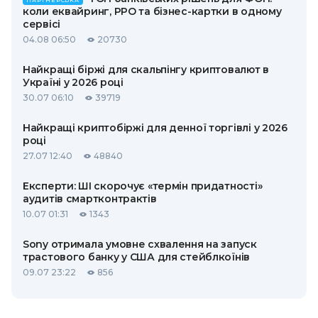
ПАРТНЕРСЬКА
коли еквайринг, РРО та бізнес-картки в одному
сервісі
04.08 06:50
20730
Найкращі біржі для скальпінгу криптовалют в
Україні у 2026 році
30.07 06:10
39719
Найкращі криптобіржі для денної торгівлі у 2026
році
27.07 12:40
48840
Експерти: ШІ скорочує «термін придатності»
аудитів смартконтрактів
10.07 01:31
1343
Sony отримала умовне схвалення на запуск
трастового банку у США для стейблкоїнів
09.07 23:22
856