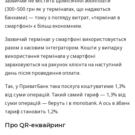
зазвичай не містить щомісячної абонплати
(300−500 грн як у терміналах, що надаються
банками) — тому з погляду витрат, «термінал в
смартфоні» є більш економним.
Зазвичай термінал у смартфоні використовується
разом з касовим інтегратором. Кошти у випадку
використання термінала у смартфоні
зараховуються на рахунок клієнта на наступний
день після проведення оплати.
Так, у ПриватБанк така послуга коштуватиме 1,3%
від суми операцій. Такий самий тариф — 1,3% від
суми операцій — беруть і в monobank. А ось в àбанк
тариф становить 1,2%.
Про QR-еквайринг