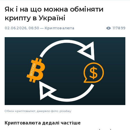
Як і на що можна обміняти
крипту в Україні
02.06.2026, 06:50
—
Криптовалюта
117899
Обмін криптовалют, джерело фото: pixabay
Криптовалюта дедалі частіше