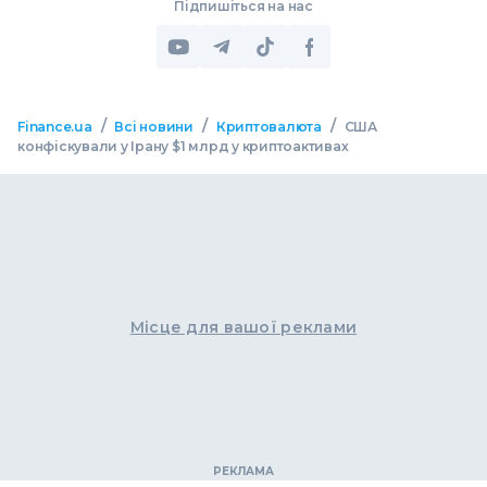
Підпишіться на нас
/
/
/
Finance.ua
Всі новини
Криптовалюта
США
конфіскували у Ірану $1 млрд у криптоактивах
Місце для вашої реклами