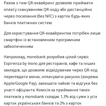
Разом з тим QR-еквайринг дозволяє приймати
оплату скануванням QR-коду або дистанційно
через посилання (без NFC) з карток будь-яких
банків платіжних систем.
Для користування QR-еквайрингом потрібен лише
смартфон із встановленим програмним
забезпеченням.
Наприклад, monobank розробив цілий сервіс
Expirenza by mono для ресторанів, кафе та інших
закладів, що дозволяє відвідувачам через QR-код
переглядати меню, оплачувати рахунок (зокрема
Apple/Google Pay), залишати чайові та відгуки без
участі офіціанта. Комісія за приймання таких
платежів у monobank складає 1,3% від суми з усіх
карток українських банків та 2% з карток