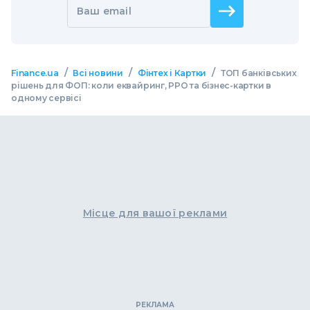
Ваш email
/
/
/
Finance.ua
Всі новини
Фінтех і Картки
ТОП банківських
рішень для ФОП: коли еквайринг, РРО та бізнес-картки в
одному сервісі
Місце для вашої реклами