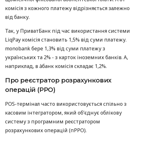
комісія з кожного платежу відрізняється залежно
від банку.
Так, у ПриватБанк під час використання системи
LiqPay комісія становить 1,5% від суми платежу.
monobank бере 1,3% від суми платежу з
українських та 2% - з карток іноземних банків. А,
наприклад, в àбанк комісія складає 1,2%.
Про реєстратор розрахункових
операцій (РРО)
POS-термінал часто використовується спільно з
касовим інтегратором, який об’єднує облікову
систему з програмним реєстратором
розрахункових операцій (пРРО).