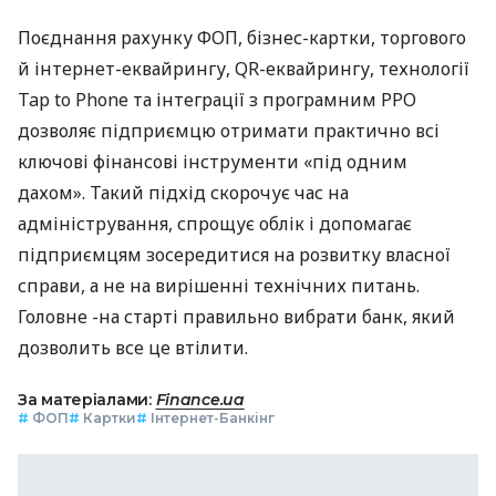
Поєднання рахунку ФОП, бізнес-картки, торгового
й інтернет-еквайрингу, QR-еквайрингу, технології
Tap to Phone та інтеграції з програмним РРО
дозволяє підприємцю отримати практично всі
ключові фінансові інструменти «під одним
дахом». Такий підхід скорочує час на
адміністрування, спрощує облік і допомагає
підприємцям зосередитися на розвитку власної
справи, а не на вирішенні технічних питань.
Головне -на старті правильно вибрати банк, який
дозволить все це втілити.
За матеріалами:
Finance.ua
#
ФОП
#
Картки
#
Інтернет-Банкінг