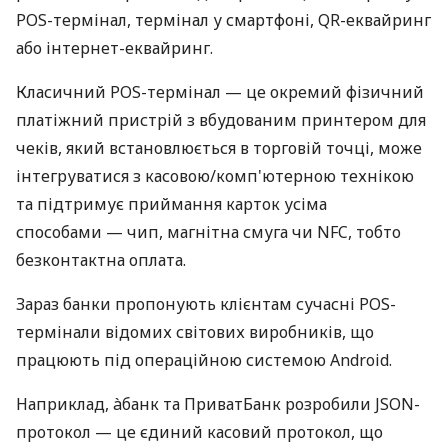
POS-термінал, термінал у смартфоні, QR-еквайринг
або інтернет-еквайринг.
Класичний POS-термінал — це окремий фізичний
платіжний пристрій з вбудованим принтером для
чеків, який встановлюється в торговій точці, може
інтегруватися з касовою/комп'ютерною технікою
та підтримує приймання карток усіма
способами — чип, магнітна смуга чи NFC, тобто
безконтактна оплата.
Зараз банки пропонують клієнтам сучасні POS-
термінали відомих світових виробників, що
працюють під операційною системою Android.
Наприклад, àбанк та ПриватБанк розробили JSON-
протокол — це єдиний касовий протокол, що