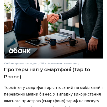
У àбанк триває акція для ФОП з підключення еквайрингу
Про термінал у смартфоні (Tap to
Phone)
Термінал у смартфоні орієнтований на мобільний і
переважно малий бізнес. У випадку використання
власного пристрою (смартфону) тариф на послугу