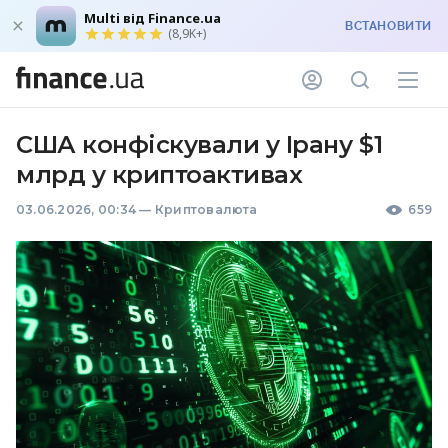
Multi від Finance.ua
ВСТАНОВИТИ
(8,9K+)
США конфіскували у Ірану $1
млрд у криптоактивах
03.06.2026, 00:34
—
Криптовалюта
659