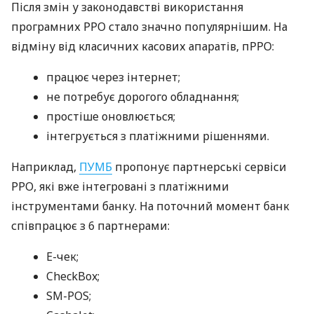
Після змін у законодавстві використання
програмних РРО стало значно популярнішим. На
відміну від класичних касових апаратів, пРРО:
працює через інтернет;
не потребує дорогого обладнання;
простіше оновлюється;
інтегрується з платіжними рішеннями.
Наприклад,
ПУМБ
пропонує партнерські сервіси
РРО, які вже інтегровані з платіжними
інструментами банку. На поточний момент банк
співпрацює з 6 партнерами:
E-чек;
CheckBox;
SM-POS;