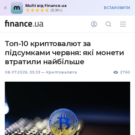
Multi від Finance.ua
ВСТАНОВИТИ
(8,9K+)
Топ-10 криптовалют за
підсумками червня: які монети
втратили найбільше
08.07.2026, 05:33
—
Криптовалюта
2760