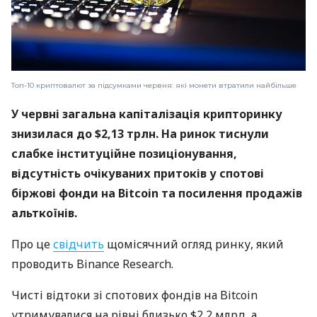
Топ-10 криптовалют за підсумками червня: які монети втратили найбільше
У червні загальна капіталізація крипторинку
знизилася до $2,13 трлн. На ринок тиснули
слабке інституційне позиціонування,
відсутність очікуваних притоків у спотові
біржові фонди на Bitcoin та посилення продажів
альткоїнів.
Про це
свідчить
щомісячний огляд ринку, який
проводить Binance Research.
Чисті відтоки зі спотових фондів на Bitcoin
утримувалися на рівні близько $2,2 млрд, а