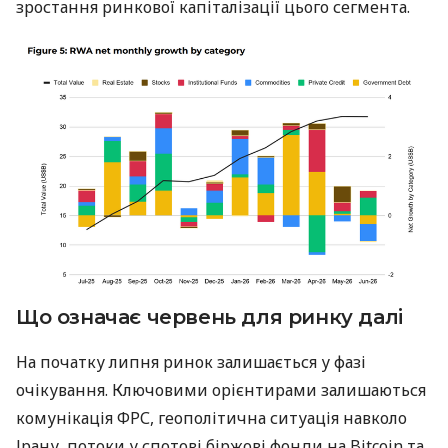
зростання ринкової капіталізації цього сегмента.
Що означає червень для ринку далі
На початку липня ринок залишається у фазі
очікування. Ключовими орієнтирами залишаються
комунікація ФРС, геополітична ситуація навколо
Ірану, потоки у спотові біржові фонди на Bitcoin та