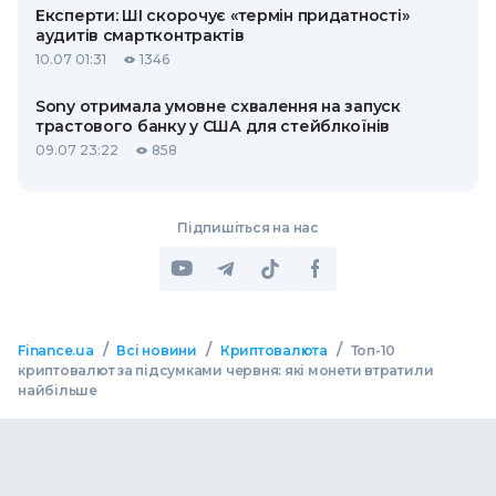
Експерти: ШІ скорочує «термін придатності»
аудитів смартконтрактів
10.07 01:31
1346
Sony отримала умовне схвалення на запуск
трастового банку у США для стейблкоїнів
09.07 23:22
858
Підпишіться на нас
/
/
/
Finance.ua
Всі новини
Криптовалюта
Топ-10
криптовалют за підсумками червня: які монети втратили
найбільше