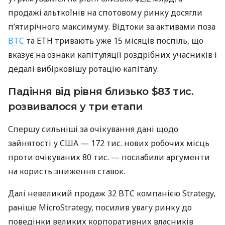
продажі альткоїнів на спотовому ринку досягли
п’ятирічного максимуму. Відтоки за активами поза
BTC
та ETH тривають уже 15 місяців поспіль, що
вказує на ознаки капітуляції роздрібних учасників і
дедалі вибірковішу ротацію капіталу.
Падіння від рівня близько $83 тис.
розвивалося у три етапи
Спершу сильніші за очікування дані щодо
зайнятості у США — 172 тис. нових робочих місць
проти очікуваних 80 тис. — послабили аргументи
на користь зниження ставок.
Далі невеликий продаж 32 BTC компанією Strategy,
раніше MicroStrategy, посилив увагу ринку до
поведінки великих корпоративних власників