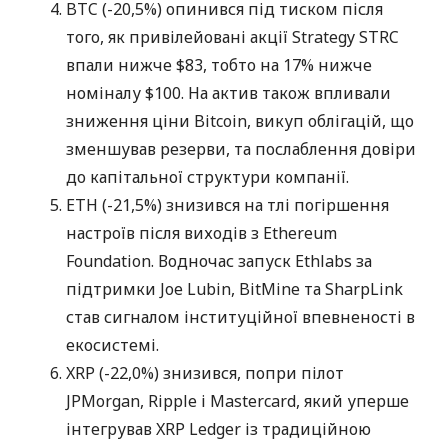
BTC (-20,5%) опинився під тиском після
того, як привілейовані акції Strategy STRC
впали нижче $83, тобто на 17% нижче
номіналу $100. На актив також впливали
зниження ціни Bitcoin, викуп облігацій, що
зменшував резерви, та послаблення довіри
до капітальної структури компанії.
ETH (-21,5%) знизився на тлі погіршення
настроїв після виходів з Ethereum
Foundation. Водночас запуск Ethlabs за
підтримки Joe Lubin, BitMine та SharpLink
став сигналом інституційної впевненості в
екосистемі.
XRP (-22,0%) знизився, попри пілот
JPMorgan, Ripple і Mastercard, який уперше
інтегрував XRP Ledger із традиційною