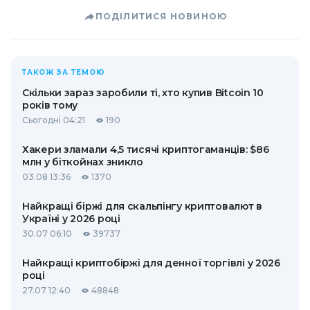
ПОДІЛИТИСЯ НОВИНОЮ
ТАКОЖ ЗА ТЕМОЮ
Скільки зараз заробили ті, хто купив Bitcoin 10
років тому
Сьогодні 04:21
190
Хакери зламали 4,5 тисячі криптогаманців: $86
млн у біткойнах зникло
03.08 13:36
1370
Найкращі біржі для скальпінгу криптовалют в
Україні у 2026 році
30.07 06:10
39737
Найкращі криптобіржі для денної торгівлі у 2026
році
27.07 12:40
48848