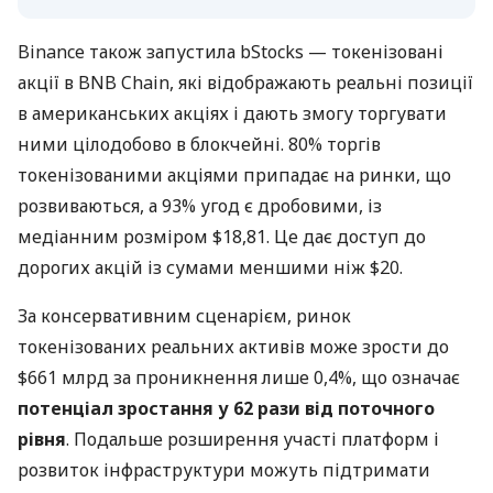
Binance також запустила bStocks — токенізовані
акції в BNB Chain, які відображають реальні позиції
в американських акціях і дають змогу торгувати
ними цілодобово в блокчейні. 80% торгів
токенізованими акціями припадає на ринки, що
розвиваються, а 93% угод є дробовими, із
медіанним розміром $18,81. Це дає доступ до
дорогих акцій із сумами меншими ніж $20.
За консервативним сценарієм, ринок
токенізованих реальних активів може зрости до
$661 млрд за проникнення лише 0,4%, що означає
потенціал зростання у 62 рази від поточного
рівня
. Подальше розширення участі платформ і
розвиток інфраструктури можуть підтримати