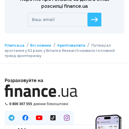
розсилці finance.ua
Ваш email
/
/
/
Finance.ua
Всі новини
Криптовалюта
Потенціал
зростання у 62 рази: у Binance Research назвали головний
тренд крипторинку
Розраховуйте на
0 800 307 555
дзвінки безкоштовні