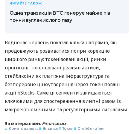
ЧИТАЙТЕ ТАКОЖ
Одна транзакція BTC генерує майже пів
тонни вуглекислого газу
Водночас червень показав кілька напрямів, які
продовжують розвиватися попри корекцію
ширшого ринку: токенізовані акції, ринки
прогнозів, токенізовані реальні активи,
стейблкоїни як платіжна інфраструктура та
безперервне ціноутворення через токенізовані
акції bStocks. Саме ці сегменти залишаються
ключовими для спостереження в липні разом із
макроекономічними та регуляторними сигналами.
За матеріалами:
Finance.ua
#
Криптовалюта
#
Binance
#
Токен
#
Стейблкоїни