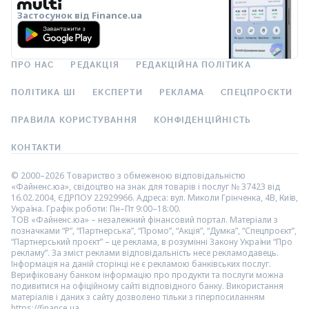
Застосунок від Finance.ua
ПРО НАС
РЕДАКЦІЯ
РЕДАКЦІЙНА ПОЛІТИКА
ПОЛІТИКА ШІ
ЕКСПЕРТИ
РЕКЛАМА
СПЕЦПРОЄКТИ
ПРАВИЛА КОРИСТУВАННЯ
КОНФІДЕНЦІЙНІСТЬ
КОНТАКТИ
© 2000–2026 Товариство з обмеженою відповідальністю
«Файненс.юа», свідоцтво на знак для товарів і послуг № 37423 від
16.02.2004, ЄДРПОУ 22929966. Адреса: вул. Миколи Грінченка, 4В, Київ,
Україна. Графік роботи: Пн–Пт 9:00–18:00.
ТОВ «Файненс.юа» – незалежний фінансовий портал. Матеріали з
позначками “Р”, “Партнерська”, “Промо”, “Акція”, “Думка”, “Спецпроєкт”,
“Партнерський проєкт” – це реклама, в розумінні Закону України “Про
рекламу”. За зміст реклами відповідальність несе рекламодавець.
Інформація на даній сторінці не є рекламою банківських послуг.
Верифіковану банком інформацію про продукти та послуги можна
подивитися на офіційному сайті відповідного банку. Використання
матеріалів і даних з сайту дозволено тільки з гіперпосиланням
https://finance.ua.