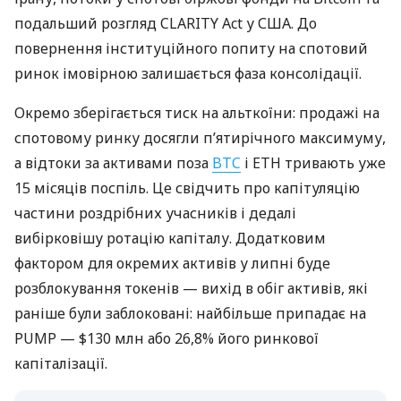
подальший розгляд CLARITY Act у США. До
повернення інституційного попиту на спотовий
ринок імовірною залишається фаза консолідації.
Окремо зберігається тиск на альткоїни: продажі на
спотовому ринку досягли п’ятирічного максимуму,
а відтоки за активами поза
BTC
і ETH тривають уже
15 місяців поспіль. Це свідчить про капітуляцію
частини роздрібних учасників і дедалі
вибірковішу ротацію капіталу. Додатковим
фактором для окремих активів у липні буде
розблокування токенів — вихід в обіг активів, які
раніше були заблоковані: найбільше припадає на
PUMP — $130 млн або 26,8% його ринкової
капіталізації.