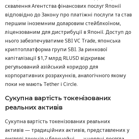
схвалення Агентства фінансових послуг Японії
відповідно до Закону про платіжні послуги та став
першим іноземним доларовим стейблкоїном,
ліцензованим для дистрибуції в Японії. Доступ до
нього забезпечуватиме SBI VC Trade, японська
криптоплатформа групи SBI. За ринкової
капіталізації $1,7 млрд RLUSD відкриває
регульований азійський коридор для
корпоративних розрахунків, аналогічного якому
поки не мають Tether і Circle.
Сукупна вартість токенізованих
реальних активів
Сукупна вартість токенізованих реальних
активів — традиційних активів, представлених у
вигляді токенів у блокчейні, — у червні досягла