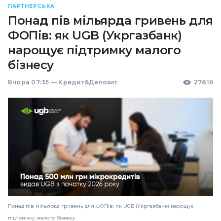
ПАРТНЕРСЬКА
Понад пів мільярда гривень для
ФОПів: як UGB (Укргазбанк)
нарощує підтримку малого
бізнесу
Вчора 07:35
—
Кредит&Депозит
27816
Понад пів мільярда гривень для ФОПів: як UGB (Укргазбанк) нарощує
підтримку малого бізнесу