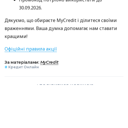
30.09.2026.
Дякуємо, що обираєте MyCredit і ділитеся своїми
враженнями. Ваша думка допомагає нам ставати
кращими!
Офіційні правила акції
За матеріалами:
MyCredit
#
Кредит Онлайн
ПОДІЛИТИСЯ НОВИНОЮ
Коротко про головне за день в email
розсилці finance.ua