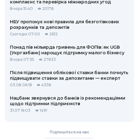
комплаєнс та перевірка міжнародних угод
Вчора 15:40
20178
НБУ пропонує нові правила для безготівкових
розрахунків та депозитів
Сьогодні 07:00
2612
Понад пів мільярда гривень для ФОПів: як UGB
(Укргазбанк) нарощує підтримку малого бізнесу
Вчора 07:35
27833
Після підвищення облікової ставки банки почнуть
підвищувати ставки за депозитами — експерт
03.08 06:18
4338
Нацбанк звернувся до банків із рекомендаціями
щодо підтримки підприємств
31.07 16:03
1491
Підпишіться на нас