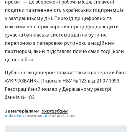
проєкт — це збережені робочі місця, сплачені
податки та впевненість українських підприємців
у завтрашньому дні. Перехід до цифрових та
максимально прискорених процедур доводить:
сучасна банківська система здатна бути не
перепоною з паперовою рутиною, а надійним
партнером, який підставляє плече саме тоді, коли
це потрібно.
Публічне акціонерне товариство акціонерний банк
«УКРГАЗБАНК». Ліцензія НБУ № 123 від 21.07.1993.
Реєстраційний номер у Державному реєстрі
банків № 183
За матеріалами:
Укргазбанк
#
ФОП
#
Укргазбанк
#
Малий Бізнес