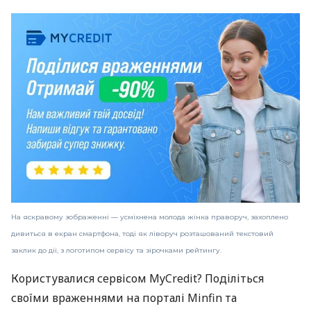
На яскравому зображенні — усміхнена молода жінка праворуч, захоплено
дивиться в екран смартфона, тоді як ліворуч розташований текстовий
заклик до дії, з логотипом сервісу та зірочками рейтингу.
Користувалися сервісом MyCredit? Поділіться
своїми враженнями на порталі Minfin та