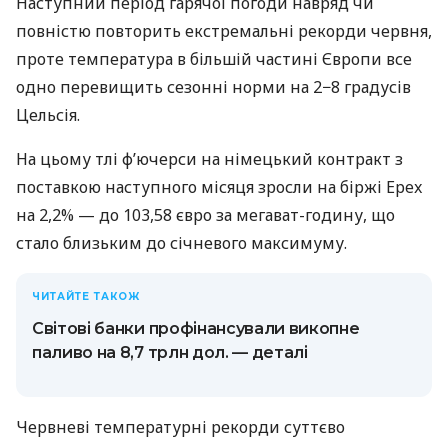
Наступний період гарячої погоди навряд чи
повністю повторить екстремальні рекорди червня,
проте температура в більшій частині Європи все
одно перевищить сезонні норми на 2−8 градусів
Цельсія.
На цьому тлі ф’ючерси на німецький контракт з
поставкою наступного місяця зросли на біржі Epex
на 2,2% — до 103,58 євро за мегават-годину, що
стало близьким до січневого максимуму.
ЧИТАЙТЕ ТАКОЖ
Світові банки профінансували викопне
паливо на 8,7 трлн дол. — деталі
Червневі температурні рекорди суттєво