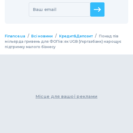
Ваш email
/
/
/
Finance.ua
Всі новини
Кредит&Депозит
Понад пів
мільярда гривень для ФОПів: як UGB (Укргазбанк) нарощує
підтримку малого бізнесу
Місце для вашої реклами