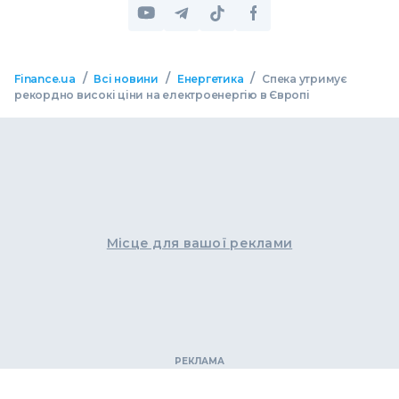
/
/
/
Finance.ua
Всі новини
Енергетика
Спека утримує
рекордно високі ціни на електроенергію в Європі
Місце для вашої реклами