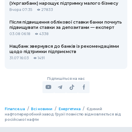
(Укргазбанк) нарощує підтримку малого бізнесу
Вчора 07:35
27833
Після підвищення облікової ставки банки почнуть
підвищувати ставки за депозитами — експерт
03.08 06:18
4338
Нацбанк звернувся до банків із рекомендаціями
щодо підтримки підприємств
31.07 16:03
1491
Підпишіться на нас
/
/
/
Finance.ua
Всі новини
Енергетика
Єдиний
нафтопереробний завод Грузії повністю відмовляється від
російської нафти