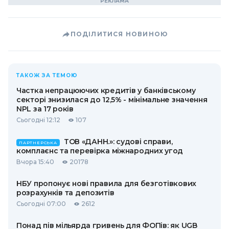
ПОДІЛИТИСЯ НОВИНОЮ
ТАКОЖ ЗА ТЕМОЮ
Частка непрацюючих кредитів у банківському
секторі знизилася до 12,5% - мінімальне значення
NPL за 17 років
Сьогодні 12:12
107
ТОВ «ДАНН.»: судові справи,
ПАРТНЕРСЬКА
комплаєнс та перевірка міжнародних угод
Вчора 15:40
20178
НБУ пропонує нові правила для безготівкових
розрахунків та депозитів
Сьогодні 07:00
2612
Понад пів мільярда гривень для ФОПів: як UGB