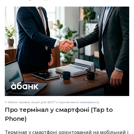
У àбанк триває акція для ФОП з підключення еквайрингу
Про термінал у смартфоні (Tap to
Phone)
Термінал у смартфоні орієнтований на мобільний і