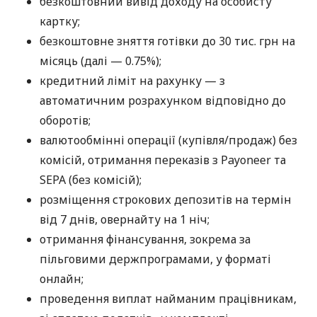
безкоштовний вивід доходу на особисту
картку;
безкоштовне зняття готівки до 30 тис. грн на
місяць (далі — 0.75%);
кредитний ліміт на рахунку — з
автоматичним розрахунком відповідно до
оборотів;
валютообмінні операції (купівля/продаж) без
комісій, отримання переказів з Payoneer та
SEPA (без комісій);
розміщення строкових депозитів на термін
від 7 днів, овернайту на 1 ніч;
отримання фінансування, зокрема за
пільговими держпрограмами, у форматі
онлайн;
проведення виплат найманим працівникам,