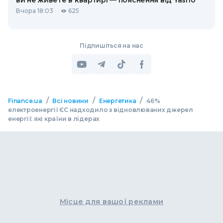
ви не живете в квартирі — пояснення від Yasno
Вчора 18:03
625
Підпишіться на нас
/
/
/
Finance.ua
Всі новини
Енергетика
46%
електроенергії ЄС надходило з відновлюваних джерел
енергії: які країни в лідерах
Місце для вашої реклами