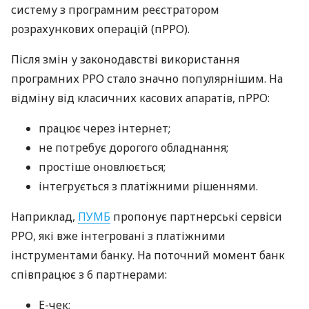
систему з програмним реєстратором
розрахункових операцій (пРРО).
Після змін у законодавстві використання
програмних РРО стало значно популярнішим. На
відміну від класичних касових апаратів, пРРО:
працює через інтернет;
не потребує дорогого обладнання;
простіше оновлюється;
інтегрується з платіжними рішеннями.
Наприклад,
ПУМБ
пропонує партнерські сервіси
РРО, які вже інтегровані з платіжними
інструментами банку. На поточний момент банк
співпрацює з 6 партнерами:
E-чек;