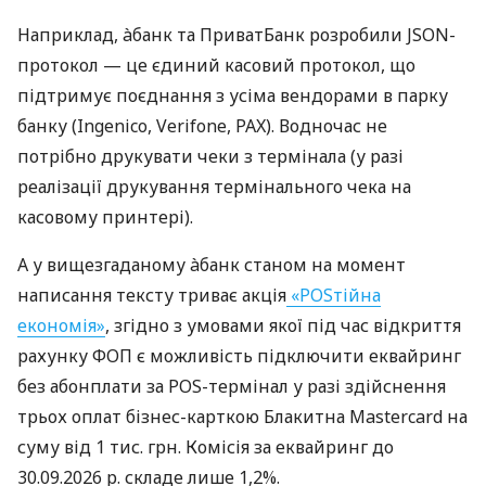
Наприклад, àбанк та ПриватБанк розробили JSON-
протокол — це єдиний касовий протокол, що
підтримує поєднання з усіма вендорами в парку
банку (Ingenico, Verifone, PAX). Водночас не
потрібно друкувати чеки з термінала (у разі
реалізації друкування термінального чека на
касовому принтері).
А у вищезгаданому àбанк станом на момент
написання тексту триває акція
«POSтійна
економія»
, згідно з умовами якої під час відкриття
рахунку ФОП є можливість підключити еквайринг
без абонплати за POS-термінал у разі здійснення
трьох оплат бізнес-карткою Блакитна Mastercard на
суму від 1 тис. грн. Комісія за еквайринг до
30.09.2026 р. складе лише 1,2%.