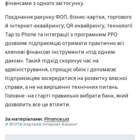
фінансами з одного застосунку.
Поєднання рахунку ФОП, бізнес-картки, торгового
й інтернет-еквайрингу, QR-еквайрингу, технології
Tap to Phone та інтеграції з програмним РРО
дозволяє підприємцю отримати практично всі
ключові фінансові інструменти «під одним
дахом». Такий підхід скорочує час на
адміністрування, спрощує облік і допомагає
підприємцям зосередитися на розвитку власної
справи, а не на вирішенні технічних питань.
Головне -на старті правильно вибрати банк, який
дозволить все це втілити.
За матеріалами:
Finance.ua
#
ФОП
#
Картки
#
Інтернет-Банкінг