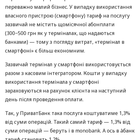
переважно малий бізнес. У випадку використання
власного пристрою (смартфону) тариф на послугу
зазвичай не містить щомісячної абонплати
(300−500 грн як у терміналах, що надаються
банками) — тому з погляду витрат, «термінал в
смартфоні» є більш економним.
Зазвичай термінал у смартфоні використовується
разом з касовим інтегратором. Кошти у випадку
використання термінала у смартфоні
зараховуються на рахунок клієнта на наступний
день після проведення оплати.
Так, у ПриватБанк така послуга коштуватиме 1,3%
від суми операцій. Такий самий тариф — 1,3% від
суми операцій — беруть і в monobank. А ось в àбанк
тариф становить 1,2%.