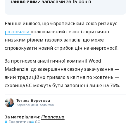
найнижчими запасами за 15 років
Раніше йшлося, що Європейський союз ризикує
розпочати
опалювальний сезон із критично
низьким рівнем газових запасів, що може
спровокувати новий стрибок цін на енергоносії.
За прогнозом аналітичної компанії Wood
Mackenzie, до завершення сезону закачування —
який традиційно тривало з квітня по жовтень —
сховища ЄС можуть бути заповнені лише на 76%.
Тетяна Берегова
Кореспондент-редактор
За матеріалами:
Finance.ua
#
Енергетика
#
ЄС