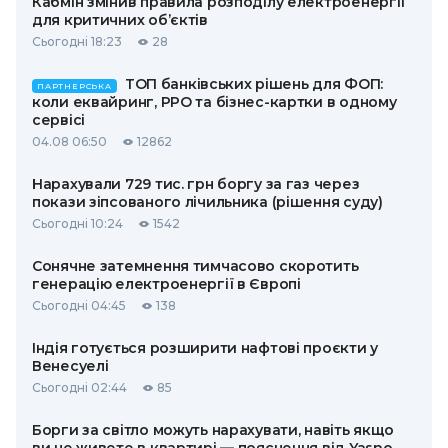
Кабмін змінив правила розподілу електроенергії
для критичних об’єктів
Сьогодні 18:23
28
ТОП банківських рішень для ФОП:
ПАРТНЕРСЬКА
коли еквайринг, РРО та бізнес-картки в одному
сервісі
04.08 06:50
12862
Нарахували 729 тис. грн боргу за газ через
покази зіпсованого лічильника (рішення суду)
Сьогодні 10:24
1542
Сонячне затемнення тимчасово скоротить
генерацію електроенергії в Європі
Сьогодні 04:45
138
Індія готується розширити нафтові проєкти у
Венесуелі
Сьогодні 02:44
85
Борги за світло можуть нарахувати, навіть якщо