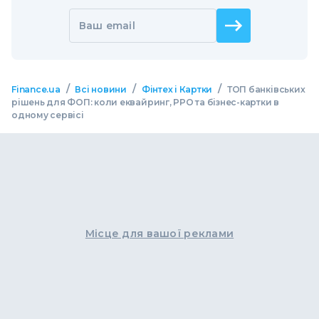
Ваш email
/
/
/
Finance.ua
Всі новини
Фінтех і Картки
ТОП банківських
рішень для ФОП: коли еквайринг, РРО та бізнес-картки в
одному сервісі
Місце для вашої реклами