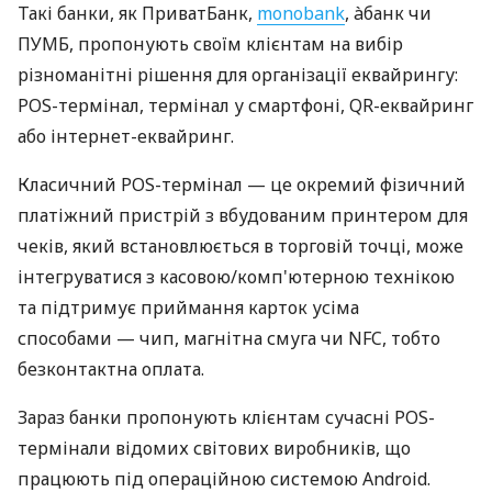
Такі банки, як ПриватБанк,
monobank
, àбанк чи
ПУМБ, пропонують своїм клієнтам на вибір
різноманітні рішення для організації еквайрингу:
POS-термінал, термінал у смартфоні, QR-еквайринг
або інтернет-еквайринг.
Класичний POS-термінал — це окремий фізичний
платіжний пристрій з вбудованим принтером для
чеків, який встановлюється в торговій точці, може
інтегруватися з касовою/комп'ютерною технікою
та підтримує приймання карток усіма
способами — чип, магнітна смуга чи NFC, тобто
безконтактна оплата.
Зараз банки пропонують клієнтам сучасні POS-
термінали відомих світових виробників, що
працюють під операційною системою Android.