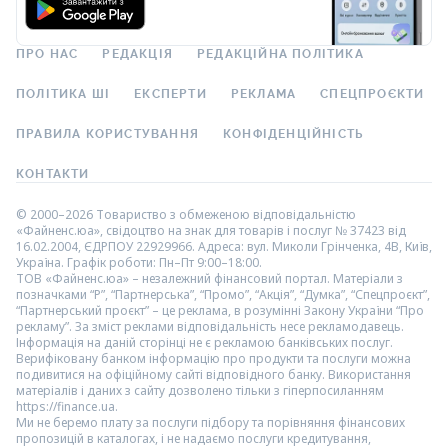
ПРО НАС
РЕДАКЦІЯ
РЕДАКЦІЙНА ПОЛІТИКА
ПОЛІТИКА ШІ
ЕКСПЕРТИ
РЕКЛАМА
СПЕЦПРОЄКТИ
ПРАВИЛА КОРИСТУВАННЯ
КОНФІДЕНЦІЙНІСТЬ
КОНТАКТИ
© 2000–2026 Товариство з обмеженою відповідальністю
«Файненс.юа», свідоцтво на знак для товарів і послуг № 37423 від
16.02.2004, ЄДРПОУ 22929966. Адреса: вул. Миколи Грінченка, 4В, Київ,
Україна. Графік роботи: Пн–Пт 9:00–18:00.
ТОВ «Файненс.юа» – незалежний фінансовий портал. Матеріали з
позначками “Р”, “Партнерська”, “Промо”, “Акція”, “Думка”, “Спецпроєкт”,
“Партнерський проєкт” – це реклама, в розумінні Закону України “Про
рекламу”. За зміст реклами відповідальність несе рекламодавець.
Інформація на даній сторінці не є рекламою банківських послуг.
Верифіковану банком інформацію про продукти та послуги можна
подивитися на офіційному сайті відповідного банку. Використання
матеріалів і даних з сайту дозволено тільки з гіперпосиланням
https://finance.ua.
Ми не беремо плату за послуги підбору та порівняння фінансових
пропозицій в каталогах, і не надаємо послуги кредитування,