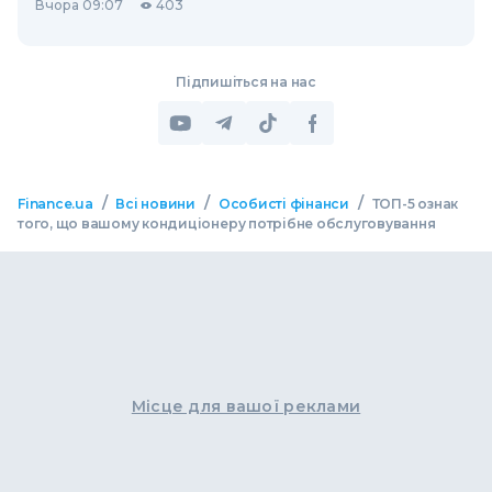
Вчора 09:07
403
Підпишіться на нас
/
/
/
Finance.ua
Всі новини
Особисті фінанси
ТОП-5 ознак
того, що вашому кондиціонеру потрібне обслуговування
Місце для вашої реклами