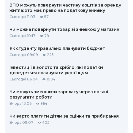
ВПО можуть повернути частину коштів за оренду
житла: хто має право на податкову знижку
Сьогодні 11:03
57
Чи можна повернути товар зі знижкою у магазин
Сьогодні 10:17
78
Як студенту правильно планувати бюджет
Сьогодні 09:09
225
Інвестиції в золото та срібло: які податки
доведеться сплачувати українцям
Сьогодні 06:04
1094
Чи можуть зменшити зарплату через погані
результати роботи
Вчора 13:06
964
Чи варто платити дітям за оцінки та прибирання
Вчора 09:07
403