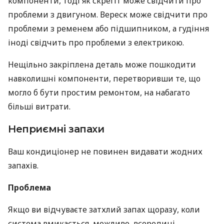
компоненти, тоді як скрегіт може свідчити про
проблеми з двигуном. Вереск може свідчити про
проблеми з ременем або підшипником, а гудіння
іноді свідчить про проблеми з електрикою.
Нещільно закріплена деталь може пошкодити
навколишні компоненти, перетворивши те, що
могло б бути простим ремонтом, на набагато
більші витрати.
Неприємні запахи
Ваш кондиціонер не повинен видавати жодних
запахів.
Проблема
Якщо ви відчуваєте затхлий запах щоразу, коли
система вмикається, можливо, всередині