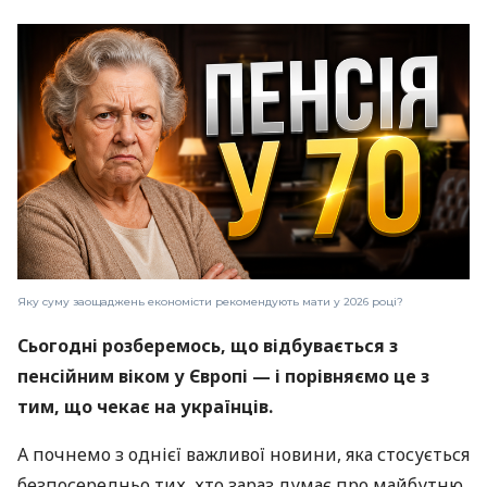
Яку суму заощаджень економісти рекомендують мати у 2026 році?
Сьогодні розберемось, що відбувається з
пенсійним віком у Європі — і порівняємо це з
тим, що чекає на українців.
А почнемо з однієї важливої новини, яка стосується
безпосередньо тих, хто зараз думає про майбутню