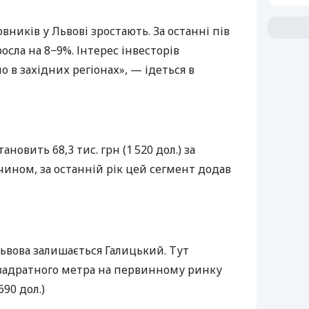
вників у Львові зростають. За останні пів
росла на 8−9%. Інтерес інвесторів
 в західних регіонах», — ідеться в
новить 68,3 тис. грн (1 520 дол.) за
ином, за останній рік цей сегмент додав
ьвова залишається Галицький. Тут
квадратного метра на первинному ринку
690 дол.)