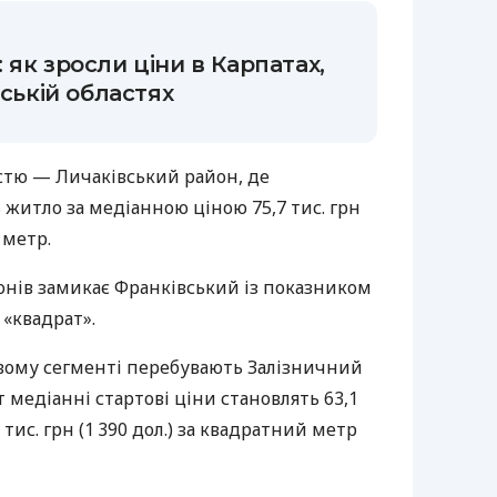
як зросли ціни в Карпатах,
вській областях
істю — Личаківський район, де
житло за медіанною ціною 75,7 тис. грн
 метр.
нів замикає Франківський із показником
а «квадрат».
вому сегменті перебувають Залізничний
 медіанні стартові ціни становлять 63,1
,3 тис. грн (1 390 дол.) за квадратний метр