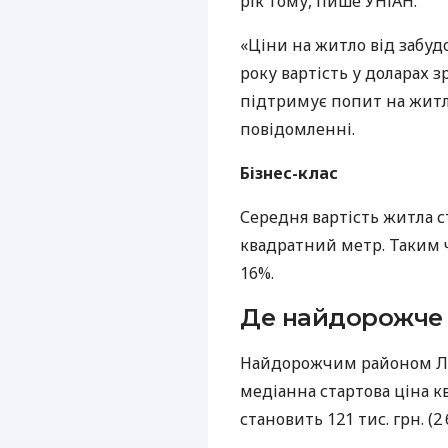
рік тому, пише УНІАН.
«Ціни на житло від забудо
року вартість у доларах з
підтримує попит на житло
повідомленні.
Бізнес-клас
Середня вартість житла ста
квадратний метр. Таким ч
16%.
Де найдорожче
Найдорожчим районом
Л
медіанна стартова ціна 
становить 121 тис. грн. (2 