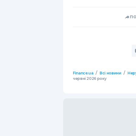
П
/
/
Finance.ua
Всі новини
Нер
червні 2026 року