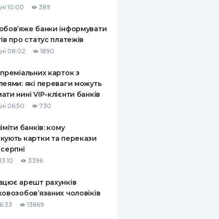
ні 10:00
389
КИ ПО
ВАННЮ
обов’яже банки інформувати
тів про статус платежів
ХОВІ ПОЛІСИ
ні 08:02
1890
І КОМПАНІЇ
 преміальних карток з
леями: які переваги можуть
 ПРО СТРАХОВІ
Ї
ати нині VIP-клієнти банків
ні 06:50
730
А І ОПЛАТА
ліміти банків: кому
И
кують картки та перекази
 серпні
13:10
3396
ацює арешт рахунків
ковозобов’язаних чоловіків
6:33
13869