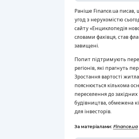
Раніше Finance.ua писав, 
угод з нерухомістю сьогод
сайту «Енциклопедія ново
словами фахівця, став фл
завищені.
Попит підтримують перев
регіонів, які прагнуть пе
Зростання вартості житл
пояснюється кількома ос
переселення до західних 
будівництва, обмежена кі
для інвесторів.
За матеріалами:
Finance.ua