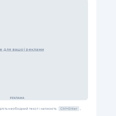
е для вашої реклами
літь необхідний текст і натисніть
Ctrl+Enter
,