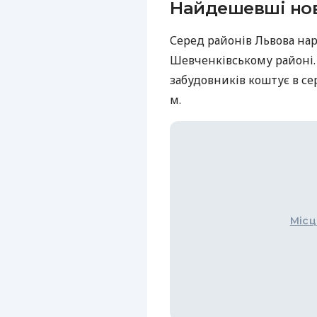
Найдешевші но
Серед районів Львова нар
Шевченківському районі.
забудовників коштує в сере
м.
Місц