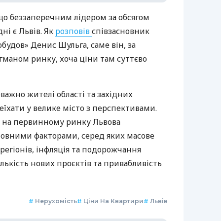
що
беззаперечним лідером за обсягом
ні є Львів. Як
розповів
співзасновник
будов» Денис Шульга, саме він, за
агманом ринку, хоча ціни там суттєво
ажно жителі області та західних
реїхати у велике місто з перспективами.
а на первинному ринку Львова
новними факторами, серед яких масове
регіонів, інфляція та подорожчання
лькість нових проєктів та привабливість
#
Нерухомість
#
Ціни На Квартири
#
Львів