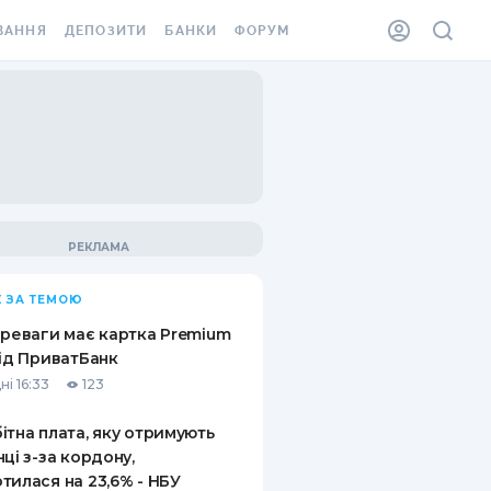
ВАННЯ
ДЕПОЗИТИ
БАНКИ
ФОРУМ
ІЛКА
ВСІ ДЕПОЗИТИ
ВСІ БАНКИ
АННЯ ЖИТЛА ВІД
ДЕПОЗИТИ В USD
ВІДГУКИ ПРО БАНКИ
 ШАХЕДІВ
ДЕПОЗИТИ В EUR
МІКРОФІНАНСОВІ
ХОВКА ЗА КОРДОН
ОРГАНІЗАЦІЇ
БОНУС ДО ДЕПОЗИТІВ
ВІДГУКИ ПРО МФО
УМОВИ АКЦІЇ
КАРТА
 ЗА ТЕМОЮ
ПИТАННЯ ТА ВІДПОВІДІ
ННА ВІНЬЄТКА
ереваги має картка Premium
ДЕПОЗИТНИЙ КАЛЬКУЛЯТОР
від ПриватБанк
 СПІВРОБІТНИКІВ
ні 16:33
123
ПУТІВНИКИ ПО
SSISTANCE
ЗАОЩАДЖЕННЯМ
ітна плата, яку отримують
нці з-за кордону,
АННЯ ВІД
тилася на 23,6% - НБУ
Х ВИПАДКІВ