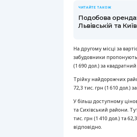
ЧИТАЙТЕ ТАКОЖ
Подобова оренда: 
Львівській та Киї
На другому місці за варт
забудовники пропонують 
(1 690 дол.) за квадратний
Трійку найдорожчих райо
72,3 тис. грн (1 610 дол.) з
У більш доступному ціно
та Сихівський райони. Тут
тис. грн (1 410 дол.) та 62
відповідно.