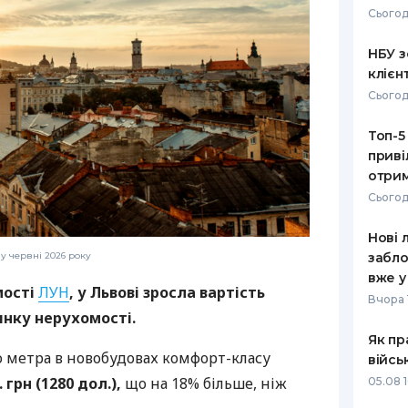
Сьогод
РЕЙТИНГ ДЕБЕТОВИХ
ПУТІВНИ
КАРТОК
СТРАХУ
НБУ з
клієн
ЩОМІСЯЧНИЙ ОГЛЯД
ВСІ СТРА
Сьогод
КЕШБЕКУ
СТРАХОВ
Топ-5
ПУТІВНИКИ ПО
приві
БАНКІВСЬКИХ КАРТКАХ
ВІДГУКИ
КОМПАНІ
отрим
Сьогод
ДОСТАВК
Нові 
КОНТАКТ
забло
у червні 2026 року
вже у
мості
ЛУН
, у Львові зросла вартість
Вчора 
нку нерухомості.
Як пр
о метра в новобудовах комфорт-класу
війсь
. грн (1280 дол.),
що на 18% більше, ніж
05.08 1