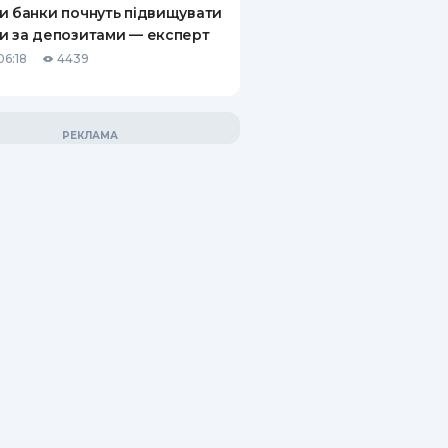
и банки почнуть підвищувати
и за депозитами — експерт
06:18
4439