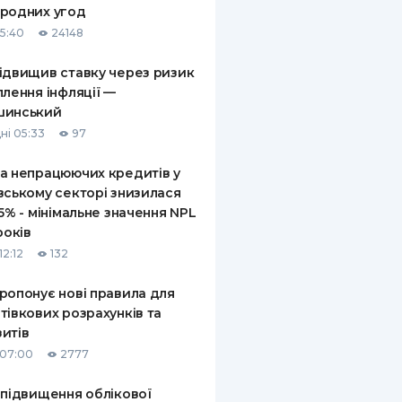
родних угод
КИ ПО
15:40
24148
ВАННЮ
ідвищив ставку через ризик
ХОВІ ПОЛІСИ
плення інфляції —
шинський
І КОМПАНІЇ
ні 05:33
97
 ПРО СТРАХОВІ
Ї
а непрацюючих кредитів у
вському секторі знизилася
А І ОПЛАТА
,5% - мінімальне значення NPL
років
И
12:12
132
ропонує нові правила для
тівкових розрахунків та
итів
 07:00
2777
 підвищення облікової