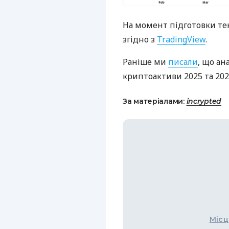
На момент підготовки текс
згідно з
TradingView
.
Раніше ми
писали
, що ан
криптоактиви 2025 та 2026
За матеріалами:
incrypted
Місц