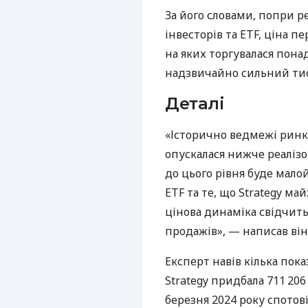
За його словами, попри 
інвесторів та ETF, ціна п
на яких торгувалася пона
надзвичайно сильний тис
Деталі
«Історично ведмежі ринки
опускалася нижче реалізо
до цього рівня буде мало
ETF та те, що Strategy ма
цінова динаміка свідчит
продажів», — написав він
Експерт навів кілька пок
Strategy придбала 711 20
березня 2024 року спотові