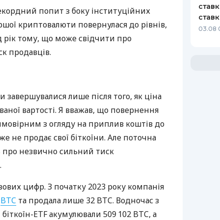
ставк
рекордний попит з боку інституційних
ставк
ершої криптовалюти повернулася до рівнів,
03.08 
д рік тому, що може свідчити про
к продавців.
 завершувалися лише після того, як ціна
ваної вартості. Я вважав, що повернення
ймовірним з огляду на приплив коштів до
йже не продає свої біткоїни. Але поточна
ь про незвично сильний тиск
.
азових цифр. З початку 2023 року компанія
6
BTC
та продала лише 32 BTC. Водночас з
 біткоїн-ETF акумулювали 509 102 BTC, а