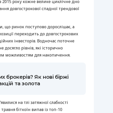
 з 2015 року кожне велике циклічне дно
ання довгострокової спадної трендової
и, що ринок поступово дорослішає, а
позиції переходить до довгострокових
уційних інвесторів. Водночас поточне
 досягло рівнів, які історично
им можливостям для накопичення.
х брокерів? Як нові біржі
кцій та золота
’явилися на тлі затяжної слабкості
травня біткоїн випав із топ-10