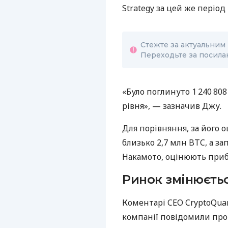
Strategy за цей же період
Стежте за актуальним 
Переходьте за посилан
«Було поглинуто 1 240 808
рівня», — зазначив Джу.
Для порівняння, за його 
близько 2,7 млн BTC, а за
Накамото, оцінюють приб
Ринок змінюєть
Коментарі CEO CryptoQuant
компанії повідомили про 