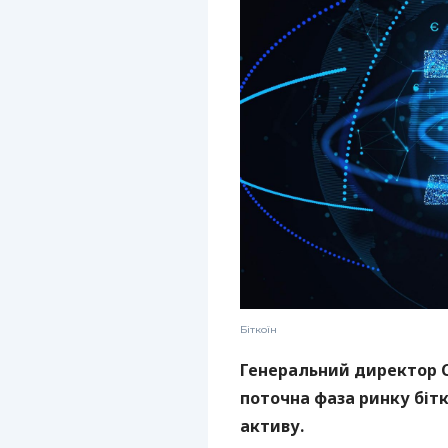
Біткоїн
Генеральний директор C
поточна фаза ринку бітк
активу.