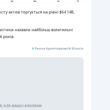
ту актив торгується на рівні $64 148,
алітики назвали найбільш волатильні
 років.
#
Ринок Криптовалют
#
Біткоїн
е для вашої реклами