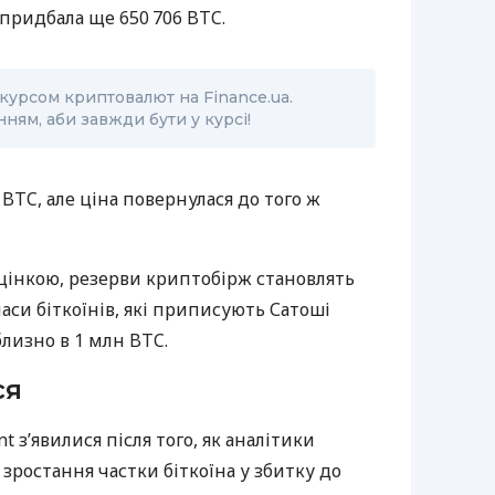
 придбала ще 650 706 BTC.
курсом криптовалют на Finance.ua.
ням, аби завжди бути у курсі!
 BTC, але ціна повернулася до того ж
оцінкою, резерви криптобірж становлять
паси біткоїнів, які приписують Сатоші
лизно в 1 млн BTC.
ся
 з’явилися після того, як аналітики
зростання частки біткоїна у збитку до