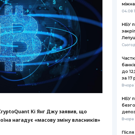
міжна
РЕЙТИНГ ДЕБЕТОВИХ
ПУТІВНИ
04.08 
КАРТОК
СТРАХУ
НБУ п
ЩОМІСЯЧНИЙ ОГЛЯД
ВСІ СТРА
закрі
КЕШБЕКУ
Лепу
СТРАХОВ
Сьогод
ПУТІВНИКИ ПО
БАНКІВСЬКИХ КАРТКАХ
ВІДГУКИ
КОМПАНІ
Частк
банкі
ДОСТАВК
до 12
за 17 
КОНТАКТ
Вчора 
НБУ п
безго
ryptoQuant Кі Янг Джу заявив, що
депоз
Вчора
оїна нагадує «масову зміну власників»
Після