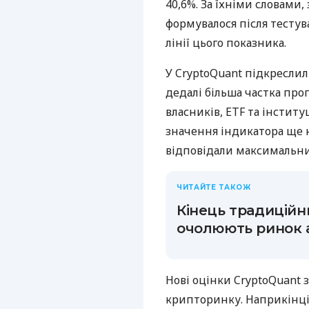
40,6%. За їхніми словами,
формувалося після тестув
лінії цього показника.
У CryptoQuant підкреслил
дедалі більша частка про
власників, ETF та інстит
значення індикатора ще не
відповідали максимальн
ЧИТАЙТЕ ТАКОЖ
Кінець традиційни
очолюють ринок а
Нові оцінки CryptoQuant з
крипторинку. Наприкінці 