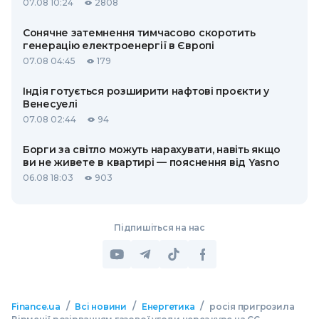
07.08 10:24
2808
Сонячне затемнення тимчасово скоротить
генерацію електроенергії в Європі
07.08 04:45
179
Індія готується розширити нафтові проєкти у
Венесуелі
07.08 02:44
94
Борги за світло можуть нарахувати, навіть якщо
ви не живете в квартирі — пояснення від Yasno
06.08 18:03
903
Підпишіться на нас
/
/
/
Finance.ua
Всі новини
Енергетика
росія пригрозила