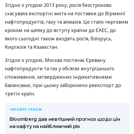
Згідно з угодою 2013 року, росія безстроково
скасувала експортні мита на поставки до Вірменії
нафтопродуктів, газу та алмазів. Це стало черговим
кроком на шляху до вступу країни до ЄАЕС, до
якого сьогодні також входять росія, білорусь,
Киргизія та Казахстан.
Згідно з угодою, Москва постачає Єревану
нафтопродукти та газ у обсягах внутрішнього
споживання, затверджених індикативними
балансами, при цьому заборонено реекспорт до
третіх країн.
ЧИТАЙТЕ ТАКОЖ
Bloomberg дав невтішний прогноз щодо цін
на нафту на найближчий рік