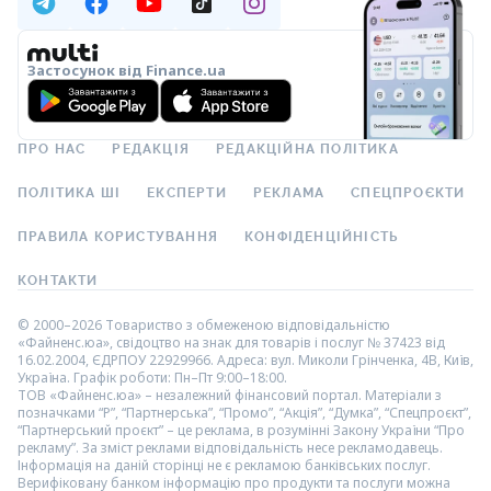
Застосунок від Finance.ua
ПРО НАС
РЕДАКЦІЯ
РЕДАКЦІЙНА ПОЛІТИКА
ПОЛІТИКА ШІ
ЕКСПЕРТИ
РЕКЛАМА
СПЕЦПРОЄКТИ
ПРАВИЛА КОРИСТУВАННЯ
КОНФІДЕНЦІЙНІСТЬ
КОНТАКТИ
© 2000–2026 Товариство з обмеженою відповідальністю
«Файненс.юа», свідоцтво на знак для товарів і послуг № 37423 від
16.02.2004, ЄДРПОУ 22929966. Адреса: вул. Миколи Грінченка, 4В, Київ,
Україна. Графік роботи: Пн–Пт 9:00–18:00.
ТОВ «Файненс.юа» – незалежний фінансовий портал. Матеріали з
позначками “Р”, “Партнерська”, “Промо”, “Акція”, “Думка”, “Спецпроєкт”,
“Партнерський проєкт” – це реклама, в розумінні Закону України “Про
рекламу”. За зміст реклами відповідальність несе рекламодавець.
Інформація на даній сторінці не є рекламою банківських послуг.
Верифіковану банком інформацію про продукти та послуги можна