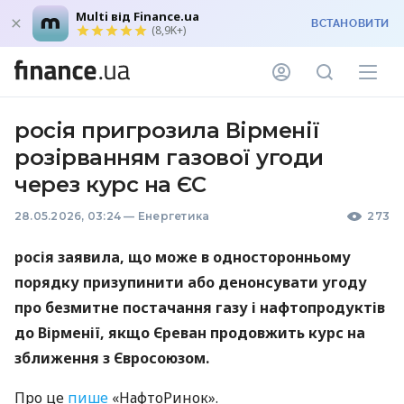
Multi від Finance.ua
ВСТАНОВИТИ
(8,9K+)
росія пригрозила Вірменії
розірванням газової угоди
через курс на ЄС
28.05.2026, 03:24
—
Енергетика
273
росія заявила, що може в односторонньому
порядку призупинити або денонсувати угоду
про безмитне постачання газу і нафтопродуктів
до Вірменії, якщо Єреван продовжить курс на
зближення з Євросоюзом.
Про це
пише
«НафтоРинок».