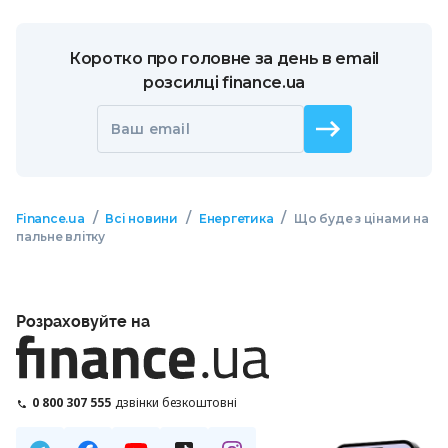
Коротко про головне за день в email
розсилці finance.ua
Ваш email
/
/
/
Finance.ua
Всі новини
Енергетика
Що буде з цінами на
пальне влітку
Розраховуйте на
0 800 307 555
дзвінки безкоштовні