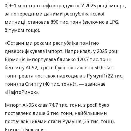
0,9−1 млн тонн нафтопродуктів. У 2025 році імпорт,
за попередніми даними республіканської
митниці, становив 890 тис. тонн (включно з LPG,
бітумом тощо).
«Останніми роками республіка помітно
диверсифікувала імпорт. Наприклад, у 2025 році
Вірменія імпортувала близько 120,7 тис. тонн
бензину АІ-92, з росії було поставлено 50,6 тис.
тонн, решта поставок надходила з Румунії (22 тис.
тонн) та Єгипту (40 тис. тонн)», — зазначає
«НафтоРинок».
Імпорт АІ-95 склав 74,7 тис. тонн, з росії було
поставлено лише 6 тис. тонн, найбільшими
постачальниками стали Румунія (35 тис. тонн),
Єгипет і Болгарія.