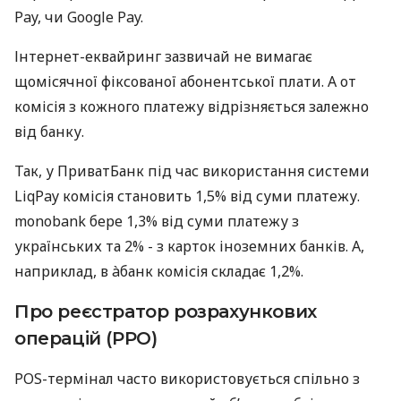
Pay, чи Google Pay.
Інтернет-еквайринг зазвичай не вимагає
щомісячної фіксованої абонентської плати. А от
комісія з кожного платежу відрізняється залежно
від банку.
Так, у ПриватБанк під час використання системи
LiqPay комісія становить 1,5% від суми платежу.
monobank бере 1,3% від суми платежу з
українських та 2% - з карток іноземних банків. А,
наприклад, в àбанк комісія складає 1,2%.
Про реєстратор розрахункових
операцій (РРО)
POS-термінал часто використовується спільно з