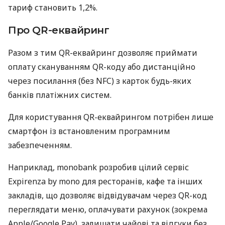
тариф становить 1,2%.
Про QR-еквайринг
Разом з тим QR-еквайринг дозволяє приймати
оплату скануванням QR-коду або дистанційно
через посилання (без NFC) з карток будь-яких
банків платіжних систем.
Для користування QR-еквайрингом потрібен лише
смартфон із встановленим програмним
забезпеченням.
Наприклад, monobank розробив цілий сервіс
Expirenza by mono для ресторанів, кафе та інших
закладів, що дозволяє відвідувачам через QR-код
переглядати меню, оплачувати рахунок (зокрема
Apple/Google Pay), залишати чайові та відгуки без