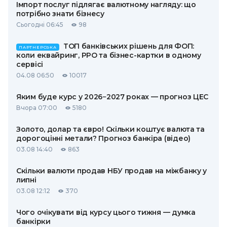
Імпорт послуг підлягає валютному нагляду: що
потрібно знати бізнесу
Сьогодні 06:45
98
ТОП банківських рішень для ФОП:
ПАРТНЕРСЬКА
коли еквайринг, РРО та бізнес-картки в одному
сервісі
04.08 06:50
10017
Яким буде курс у 2026−2027 роках — прогноз ЦЕС
Вчора 07:00
5180
Золото, долар та євро! Скільки коштує валюта та
дорогоцінні метали? Прогноз банкіра (відео)
03.08 14:40
863
Скільки валюти продав НБУ продав на міжбанку у
липні
03.08 12:12
370
Чого очікувати від курсу цього тижня — думка
банкірки