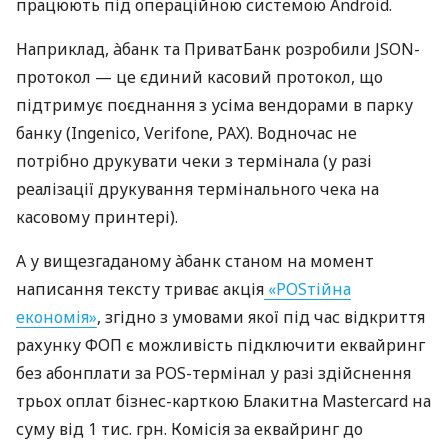
працюють під операційною системою Android.
Наприклад, àбанк та ПриватБанк розробили JSON-
протокол — це єдиний касовий протокол, що
підтримує поєднання з усіма вендорами в парку
банку (Ingenico, Verifone, PAX). Водночас не
потрібно друкувати чеки з термінала (у разі
реалізації друкування термінального чека на
касовому принтері).
А у вищезгаданому àбанк станом на момент
написання тексту триває акція
«POSтійна
економія»
, згідно з умовами якої під час відкриття
рахунку ФОП є можливість підключити еквайринг
без абонплати за POS-термінал у разі здійснення
трьох оплат бізнес-карткою Блакитна Mastercard на
суму від 1 тис. грн. Комісія за еквайринг до