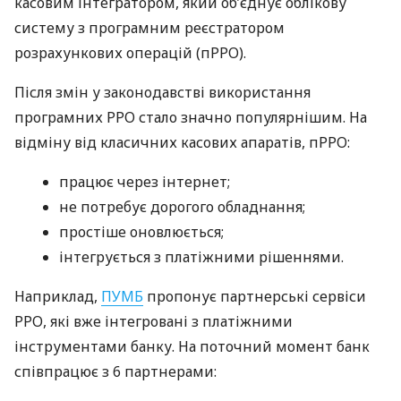
касовим інтегратором, який об’єднує облікову
систему з програмним реєстратором
розрахункових операцій (пРРО).
Після змін у законодавстві використання
програмних РРО стало значно популярнішим. На
відміну від класичних касових апаратів, пРРО:
працює через інтернет;
не потребує дорогого обладнання;
простіше оновлюється;
інтегрується з платіжними рішеннями.
Наприклад,
ПУМБ
пропонує партнерські сервіси
РРО, які вже інтегровані з платіжними
інструментами банку. На поточний момент банк
співпрацює з 6 партнерами: