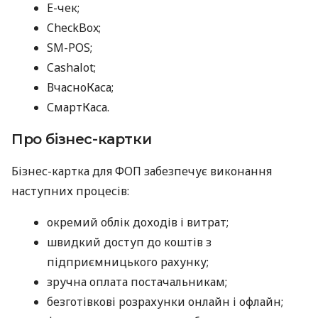
E-чек;
CheckBox;
SM-POS;
Cashalot;
ВчасноКаса;
СмартКаса.
Про бізнес-картки
Бізнес-картка для ФОП забезпечує виконання
наступних процесів:
окремий облік доходів і витрат;
швидкий доступ до коштів з
підприємницького рахунку;
зручна оплата постачальникам;
безготівкові розрахунки онлайн і офлайн;