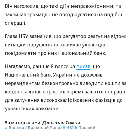
Він наголосив, що такі дії є неправомірними, та
закликав громадян не погоджуватися на подібні
операції.
Глава НБУ зазначив, що регулятор реагує на відомі
випадки порушень та закликав українців
повідомляти про них Національний банк.
Нагадаємо, раніше Finance.ua
писав
, що
Національний банк України не дозволяв
нерезидентам безконтрольно виводити кошти за
кордон, а лише спростив окремі валютні операції
для залучення висококваліфікованих фахівців до
українських компаній.
За матеріалами:
Дзеркало Тижня
#
Валюта
#
Валютний Ринок
#
НБУ
#
Пишний