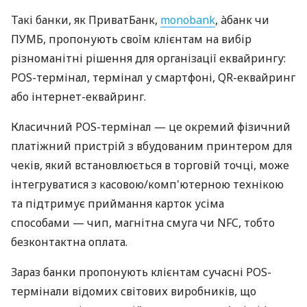
Такі банки, як ПриватБанк,
monobank
, àбанк чи
ПУМБ, пропонують своїм клієнтам на вибір
різноманітні рішення для організації еквайрингу:
POS-термінал, термінал у смартфоні, QR-еквайринг
або інтернет-еквайринг.
Класичний POS-термінал — це окремий фізичний
платіжний пристрій з вбудованим принтером для
чеків, який встановлюється в торговій точці, може
інтегруватися з касовою/комп'ютерною технікою
та підтримує приймання карток усіма
способами — чип, магнітна смуга чи NFC, тобто
безконтактна оплата.
Зараз банки пропонують клієнтам сучасні POS-
термінали відомих світових виробників, що