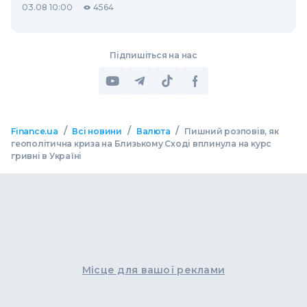
03.08 10:00
4564
Підпишіться на нас
/
/
/
Finance.ua
Всі новини
Валюта
Пишний розповів, як
геополітична криза на Близькому Сході вплинула на курс
гривні в Україні
Місце для вашої реклами