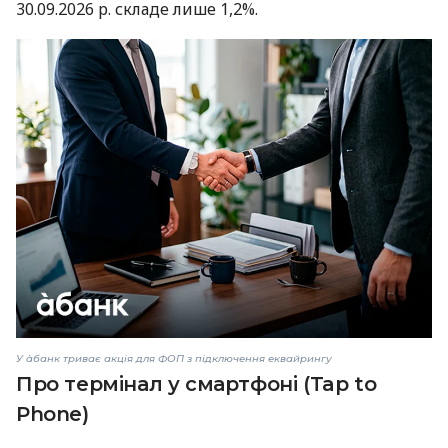
30.09.2026 р. складе лише 1,2%.
У àбанк триває акція для ФОП з підключення еквайрингу
Про термінал у смартфоні (Tap to
Phone)