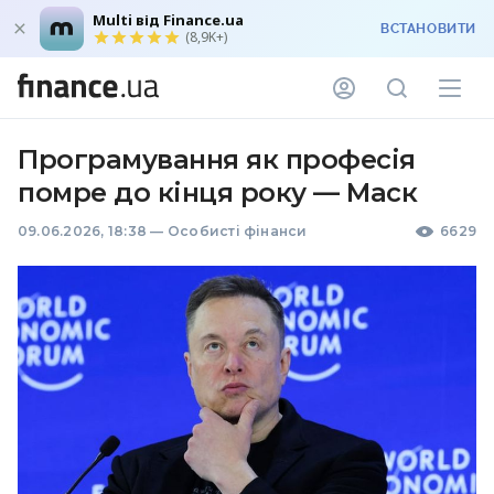
Multi від Finance.ua
ВСТАНОВИТИ
(8,9K+)
Програмування як професія
помре до кінця року — Маск
09.06.2026, 18:38
—
Особисті фінанси
6629