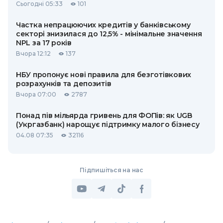
Сьогодні 05:33
101
Частка непрацюючих кредитів у банківському
секторі знизилася до 12,5% - мінімальне значення
NPL за 17 років
Вчора 12:12
137
НБУ пропонує нові правила для безготівкових
розрахунків та депозитів
Вчора 07:00
2787
Понад пів мільярда гривень для ФОПів: як UGB
(Укргазбанк) нарощує підтримку малого бізнесу
04.08 07:35
32116
Підпишіться на нас