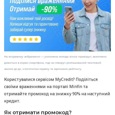
На яскравому зображенні — усміхнена молода жінка праворуч, захоплено
дивиться в екран смартфона, тоді як ліворуч розташований текстовий
заклик до дії, з логотипом сервісу та зірочками рейтингу.
Користувалися сервісом MyCredit? Поділіться
своїми враженнями на порталі Minfin та
отримайте промокод на знижку 90% на наступний
кредит.
Як отримати промокод?