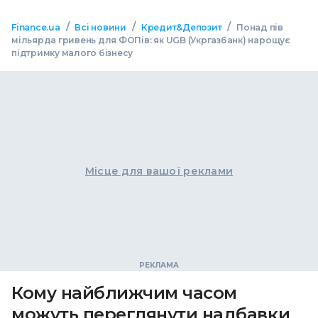
/
/
/
Finance.ua
Всі новини
Кредит&Депозит
Понад пів
мільярда гривень для ФОПів: як UGB (Укргазбанк) нарощує
підтримку малого бізнесу
Місце для вашої реклами
Кому найближчим часом
можуть переглянути надбавки