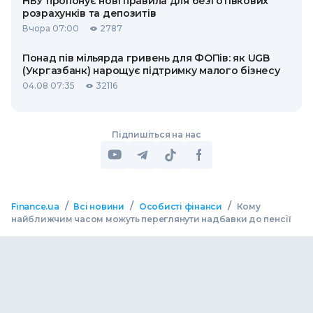
НБУ пропонує нові правила для безготівкових
розрахунків та депозитів
Вчора 07:00
2787
Понад пів мільярда гривень для ФОПів: як UGB
(Укргазбанк) нарощує підтримку малого бізнесу
04.08 07:35
32116
Підпишіться на нас
/
/
/
Finance.ua
Всі новини
Особисті фінанси
Кому
найближчим часом можуть переглянути надбавки до пенсії