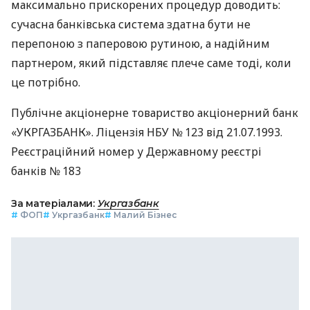
максимально прискорених процедур доводить:
сучасна банківська система здатна бути не
перепоною з паперовою рутиною, а надійним
партнером, який підставляє плече саме тоді, коли
це потрібно.
Публічне акціонерне товариство акціонерний банк
«УКРГАЗБАНК». Ліцензія НБУ № 123 від 21.07.1993.
Реєстраційний номер у Державному реєстрі
банків № 183
За матеріалами:
Укргазбанк
#
ФОП
#
Укргазбанк
#
Малий Бізнес