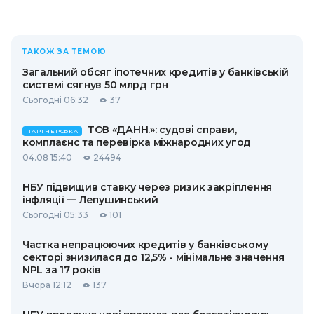
ТАКОЖ ЗА ТЕМОЮ
Загальний обсяг іпотечних кредитів у банківській
системі сягнув 50 млрд грн
Сьогодні 06:32
37
ТОВ «ДАНН.»: судові справи,
ПАРТНЕРСЬКА
комплаєнс та перевірка міжнародних угод
04.08 15:40
24494
НБУ підвищив ставку через ризик закріплення
інфляції — Лепушинський
Сьогодні 05:33
101
Частка непрацюючих кредитів у банківському
секторі знизилася до 12,5% - мінімальне значення
NPL за 17 років
Вчора 12:12
137