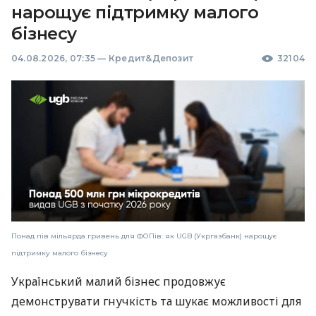
нарощує підтримку малого
бізнесу
04.08.2026, 07:35
—
Кредит&Депозит
32104
Понад пів мільярда гривень для ФОПів: як UGB (Укргазбанк) нарощує
підтримку малого бізнесу
Український малий бізнес продовжує
демонструвати гнучкість та шукає можливості для