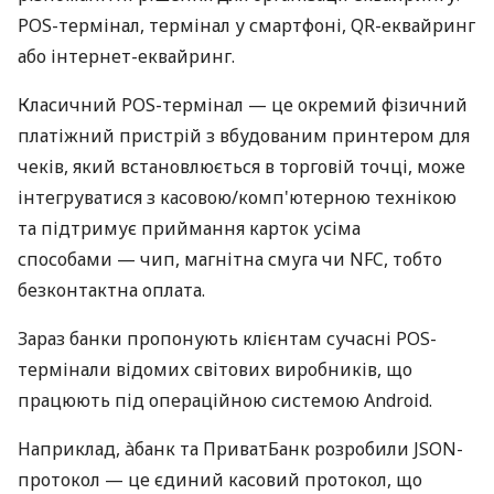
POS-термінал, термінал у смартфоні, QR-еквайринг
або інтернет-еквайринг.
Класичний POS-термінал — це окремий фізичний
платіжний пристрій з вбудованим принтером для
чеків, який встановлюється в торговій точці, може
інтегруватися з касовою/комп'ютерною технікою
та підтримує приймання карток усіма
способами — чип, магнітна смуга чи NFC, тобто
безконтактна оплата.
Зараз банки пропонують клієнтам сучасні POS-
термінали відомих світових виробників, що
працюють під операційною системою Android.
Наприклад, àбанк та ПриватБанк розробили JSON-
протокол — це єдиний касовий протокол, що