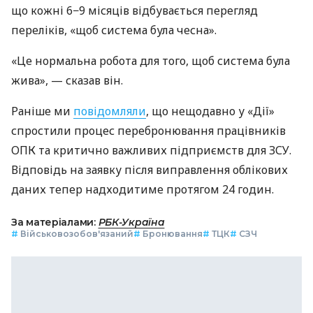
що кожні 6−9 місяців відбувається перегляд
переліків, «щоб система була чесна».
«Це нормальна робота для того, щоб система була
жива», — сказав він.
Раніше ми
повідомляли
, що нещодавно у «Дії»
спростили процес перебронювання працівників
ОПК та критично важливих підприємств для ЗСУ.
Відповідь на заявку після виправлення облікових
даних тепер надходитиме протягом 24 годин.
За матеріалами:
РБК-Україна
#
Військовозобов'язаний
#
Бронювання
#
ТЦК
#
СЗЧ