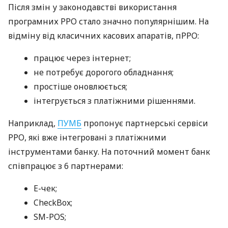
Після змін у законодавстві використання
програмних РРО стало значно популярнішим. На
відміну від класичних касових апаратів, пРРО:
працює через інтернет;
не потребує дорогого обладнання;
простіше оновлюється;
інтегрується з платіжними рішеннями.
Наприклад,
ПУМБ
пропонує партнерські сервіси
РРО, які вже інтегровані з платіжними
інструментами банку. На поточний момент банк
співпрацює з 6 партнерами:
E-чек;
CheckBox;
SM-POS;