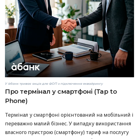
У àбанк триває акція для ФОП з підключення еквайрингу
Про термінал у смартфоні (Tap to
Phone)
Термінал у смартфоні орієнтований на мобільний і
переважно малий бізнес. У випадку використання
власного пристрою (смартфону) тариф на послугу