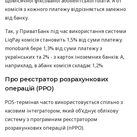
щомісячної фіксованої абонентської плати. А от
комісія з кожного платежу відрізняється залежно
від банку.
Так, у ПриватБанк під час використання системи
LiqPay комісія становить 1,5% від суми платежу.
monobank бере 1,3% від суми платежу з
українських та 2% - з карток іноземних банків. А,
наприклад, в àбанк комісія складає 1,2%.
Про реєстратор розрахункових
операцій (РРО)
POS-термінал часто використовується спільно з
касовим інтегратором, який об’єднує облікову
систему з програмним реєстратором
розрахункових операцій (пРРО).