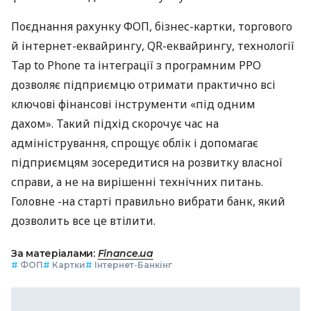
Поєднання рахунку ФОП, бізнес-картки, торгового
й інтернет-еквайрингу, QR-еквайрингу, технології
Tap to Phone та інтеграції з програмним РРО
дозволяє підприємцю отримати практично всі
ключові фінансові інструменти «під одним
дахом». Такий підхід скорочує час на
адміністрування, спрощує облік і допомагає
підприємцям зосередитися на розвитку власної
справи, а не на вирішенні технічних питань.
Головне -на старті правильно вибрати банк, який
дозволить все це втілити.
За матеріалами:
Finance.ua
#
ФОП
#
Картки
#
Інтернет-Банкінг