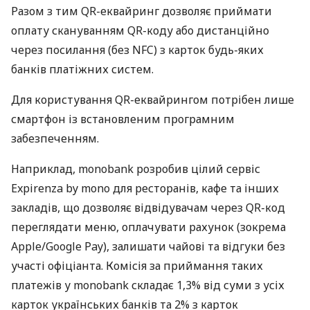
Разом з тим QR-еквайринг дозволяє приймати
оплату скануванням QR-коду або дистанційно
через посилання (без NFC) з карток будь-яких
банків платіжних систем.
Для користування QR-еквайрингом потрібен лише
смартфон із встановленим програмним
забезпеченням.
Наприклад, monobank розробив цілий сервіс
Expirenza by mono для ресторанів, кафе та інших
закладів, що дозволяє відвідувачам через QR-код
переглядати меню, оплачувати рахунок (зокрема
Apple/Google Pay), залишати чайові та відгуки без
участі офіціанта. Комісія за приймання таких
платежів у monobank складає 1,3% від суми з усіх
карток українських банків та 2% з карток