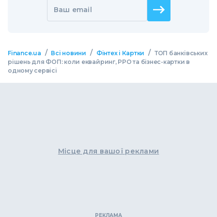
Ваш email
/
/
/
Finance.ua
Всі новини
Фінтех і Картки
ТОП банківських
рішень для ФОП: коли еквайринг, РРО та бізнес-картки в
одному сервісі
Місце для вашої реклами