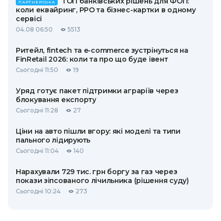
ТОП банківських рішень для ФОП:
ПАРТНЕРСЬКА
коли еквайринг, РРО та бізнес-картки в одному
сервісі
04.08 06:50
5513
Ритейл, fintech та e-commerce зустрінуться на
FinRetail 2026: коли та про що буде івент
Сьогодні 11:50
19
Уряд готує пакет підтримки аграріїв через
блокування експорту
Сьогодні 11:28
27
Ціни на авто пішли вгору: які моделі та типи
пального лідирують
Сьогодні 11:04
140
Нарахували 729 тис. грн боргу за газ через
покази зіпсованого лічильника (рішення суду)
Сьогодні 10:24
273