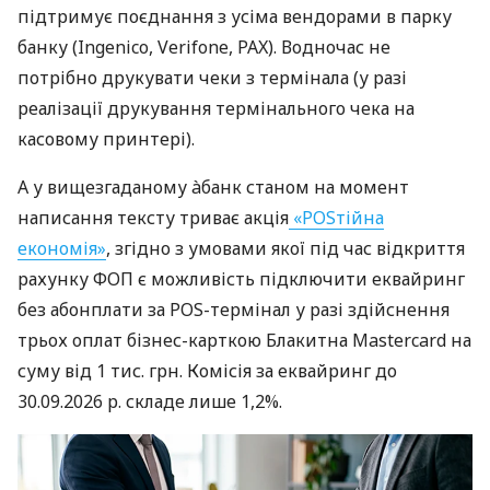
підтримує поєднання з усіма вендорами в парку
банку (Ingenico, Verifone, PAX). Водночас не
потрібно друкувати чеки з термінала (у разі
реалізації друкування термінального чека на
касовому принтері).
А у вищезгаданому àбанк станом на момент
написання тексту триває акція
«POSтійна
економія»
, згідно з умовами якої під час відкриття
рахунку ФОП є можливість підключити еквайринг
без абонплати за POS-термінал у разі здійснення
трьох оплат бізнес-карткою Блакитна Mastercard на
суму від 1 тис. грн. Комісія за еквайринг до
30.09.2026 р. складе лише 1,2%.