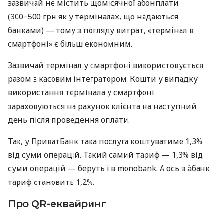
зазвичай не містить щомісячної абонплати
(300−500 грн як у терміналах, що надаються
банками) — тому з погляду витрат, «термінал в
смартфоні» є більш економним.
Зазвичай термінал у смартфоні використовується
разом з касовим інтегратором. Кошти у випадку
використання термінала у смартфоні
зараховуються на рахунок клієнта на наступний
день після проведення оплати.
Так, у ПриватБанк така послуга коштуватиме 1,3%
від суми операцій. Такий самий тариф — 1,3% від
суми операцій — беруть і в monobank. А ось в àбанк
тариф становить 1,2%.
Про QR-еквайринг