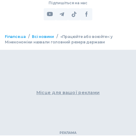
Підпишіться на нас
/
/
Finance.ua
Всі новини
«Працюйте або воюйте»: у
Мінекономіки назвали головний резерв держави
Місце для вашої реклами