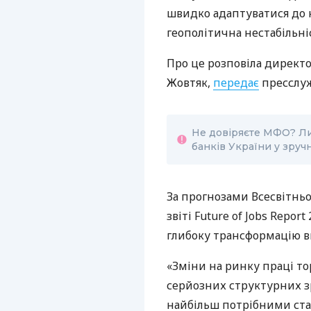
швидко адаптуватися до 
геополітична нестабільні
Про це розповіла директ
Жовтяк,
передає
пресслуж
Не довіряєте МФО? Ли
банків України у зручн
За прогнозами Всесвітнь
звіті Future of Jobs Repo
глибоку трансформацію в
«Зміни на ринку праці то
серйозних структурних з
найбільш потрібними стан