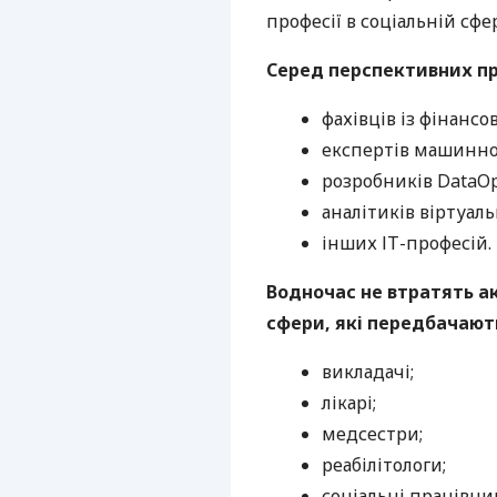
професії в соціальній сфе
Серед перспективних пр
фахівців із фінансо
експертів машинно
розробників DataOp
аналітиків віртуаль
інших ІТ-професій.
Водночас не втратять ак
сфери, які передбачают
викладачі;
лікарі;
медсестри;
реабілітологи;
соціальні працівни