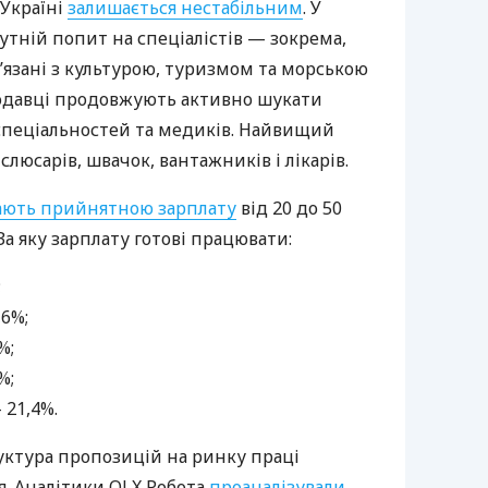
 Україні
залишається нестабільним
. У
утній попит на спеціалістів — зокрема,
в’язані з культурою, туризмом та морською
одавці продовжують активно шукати
спеціальностей та медиків. Найвищий
слюсарів, швачок, вантажників і лікарів.
ають прийнятною зарплату
від 20 до 50
За яку зарплату готові працювати:
;
,6%;
%;
%;
 21,4%.
труктура пропозицій на ринку праці
я. Аналітики OLX Робота
проаналізували
,