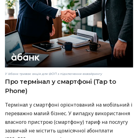
У àбанк триває акція для ФОП з підключення еквайрингу
Про термінал у смартфоні (Tap to
Phone)
Термінал у смартфоні орієнтований на мобільний і
переважно малий бізнес. У випадку використання
власного пристрою (смартфону) тариф на послугу
зазвичай не містить щомісячної абонплати