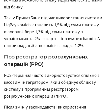
комісія з кожного платежу відрізняється залежно
від банку.
Так, у ПриватБанк під час використання системи
LiqPay комісія становить 1,5% від суми платежу.
monobank бере 1,3% від суми платежу з
українських та 2% - з карток іноземних банків. А,
наприклад, в àбанк комісія складає 1,2%.
Про реєстратор розрахункових
операцій (РРО)
POS-термінал часто використовується спільно з
касовим інтегратором, який об’єднує облікову
систему з програмним реєстратором
розрахункових операцій (пРРО).
Після змін у законодавстві використання