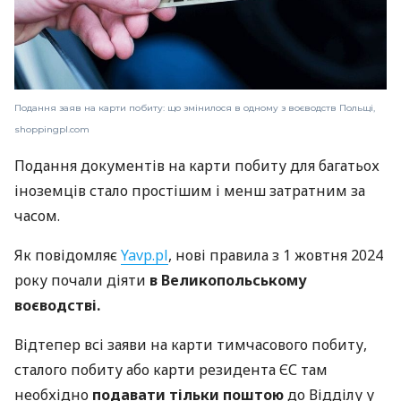
Подання заяв на карти побиту: що змінилося в одному з воєводств Польщі,
shoppingpl.com
Подання документів на карти побиту для багатьох
іноземців стало простішим і менш затратним за
часом.
Як повідомляє
Yavp.pl
, нові правила з 1 жовтня 2024
року почали діяти
в Великопольському
воєводстві.
Відтепер всі заяви на карти тимчасового побиту,
сталого побиту або карти резидента ЄС там
необхідно
подавати тільки поштою
до Відділу у