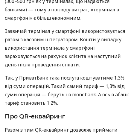
(300−500 грн як у терміналах, що надаються
банками) — тому з погляду витрат, «термінал в
смартфоні» є більш економним.
Зазвичай термінал у смартфоні використовується
разом з касовим інтегратором. Кошти у випадку
використання термінала у смартфоні
зараховуються на рахунок клієнта на наступний
день після проведення оплати.
Так, у ПриватБанк така послуга коштуватиме 1,3%
від суми операцій. Такий самий тариф — 1,3% від
суми операцій — беруть і в monobank. А ось в àбанк
тариф становить 1,2%.
Про QR-еквайринг
Разом з тим QR-еквайринг дозволяє приймати