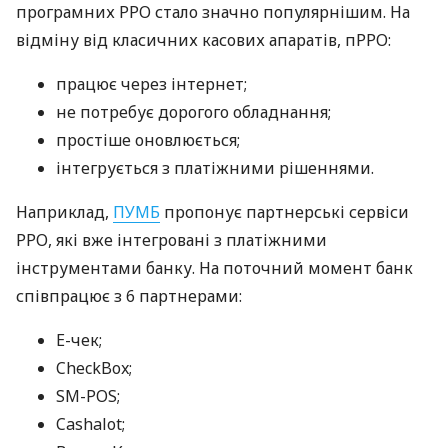
програмних РРО стало значно популярнішим. На
відміну від класичних касових апаратів, пРРО:
працює через інтернет;
не потребує дорогого обладнання;
простіше оновлюється;
інтегрується з платіжними рішеннями.
Наприклад,
ПУМБ
пропонує партнерські сервіси
РРО, які вже інтегровані з платіжними
інструментами банку. На поточний момент банк
співпрацює з 6 партнерами:
E-чек;
CheckBox;
SM-POS;
Cashalot;