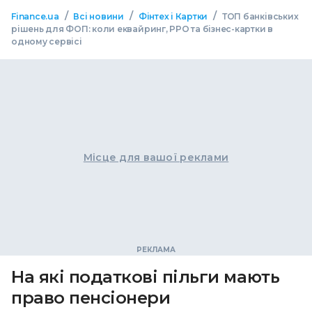
/
/
/
Finance.ua
Всі новини
Фінтех і Картки
ТОП банківських
рішень для ФОП: коли еквайринг, РРО та бізнес-картки в
одному сервісі
Місце для вашої реклами
На які податкові пільги мають
право пенсіонери