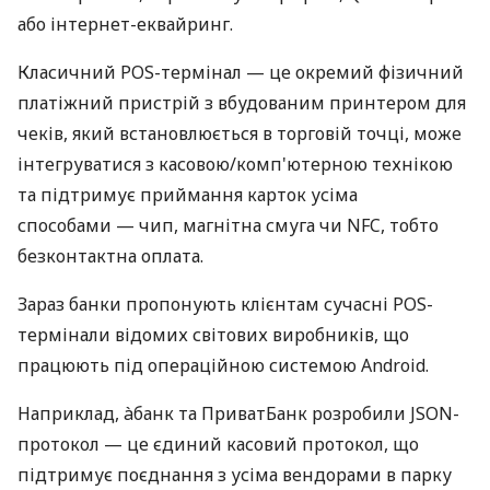
або інтернет-еквайринг.
Класичний POS-термінал — це окремий фізичний
платіжний пристрій з вбудованим принтером для
чеків, який встановлюється в торговій точці, може
інтегруватися з касовою/комп'ютерною технікою
та підтримує приймання карток усіма
способами — чип, магнітна смуга чи NFC, тобто
безконтактна оплата.
Зараз банки пропонують клієнтам сучасні POS-
термінали відомих світових виробників, що
працюють під операційною системою Android.
Наприклад, àбанк та ПриватБанк розробили JSON-
протокол — це єдиний касовий протокол, що
підтримує поєднання з усіма вендорами в парку