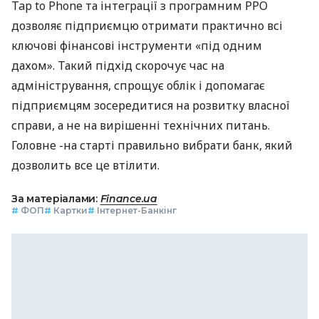
Tap to Phone та інтеграції з програмним РРО
дозволяє підприємцю отримати практично всі
ключові фінансові інструменти «під одним
дахом». Такий підхід скорочує час на
адміністрування, спрощує облік і допомагає
підприємцям зосередитися на розвитку власної
справи, а не на вирішенні технічних питань.
Головне -на старті правильно вибрати банк, який
дозволить все це втілити.
За матеріалами:
Finance.ua
#
ФОП
#
Картки
#
Інтернет-Банкінг