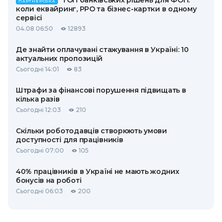
ТОП банківських рішень для ФОП:
ПАРТНЕРСЬКА
коли еквайринг, РРО та бізнес-картки в одному
сервісі
04.08 06:50
12893
Де знайти оплачувані стажування в Україні: 10
актуальних пропозицій
Сьогодні 14:01
83
Штрафи за фінансові порушення підвищать в
кілька разів
Сьогодні 12:03
210
Скільки роботодавців створюють умови
доступності для працівників
Сьогодні 07:00
105
40% працівників в Україні не мають жодних
бонусів на роботі
Сьогодні 06:03
200