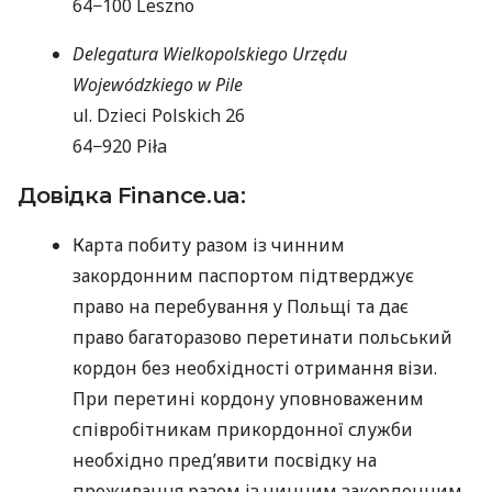
64−100 Leszno
Delegatura Wielkopolskiego Urzędu
Wojewódzkiego w Pile
ul. Dzieci Polskich 26
64−920 Piła
Довідка Finance.ua:
Карта побиту разом із чинним
закордонним паспортом підтверджує
право на перебування у Польщі та дає
право багаторазово перетинати польський
кордон без необхідності отримання візи.
При перетині кордону уповноваженим
співробітникам прикордонної служби
необхідно пред’явити посвідку на
проживання разом із чинним закордонним