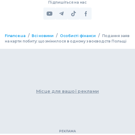
Підпишіться на нас
/
/
/
Finance.ua
Всі новини
Особисті фінанси
Подання заяв
на карти побиту: що змінилося в одному з воєводств Польщі
Місце для вашої реклами