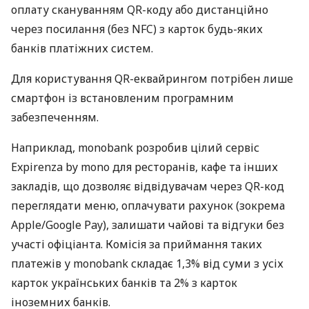
оплату скануванням QR-коду або дистанційно
через посилання (без NFC) з карток будь-яких
банків платіжних систем.
Для користування QR-еквайрингом потрібен лише
смартфон із встановленим програмним
забезпеченням.
Наприклад, monobank розробив цілий сервіс
Expirenza by mono для ресторанів, кафе та інших
закладів, що дозволяє відвідувачам через QR-код
переглядати меню, оплачувати рахунок (зокрема
Apple/Google Pay), залишати чайові та відгуки без
участі офіціанта. Комісія за приймання таких
платежів у monobank складає 1,3% від суми з усіх
карток українських банків та 2% з карток
іноземних банків.