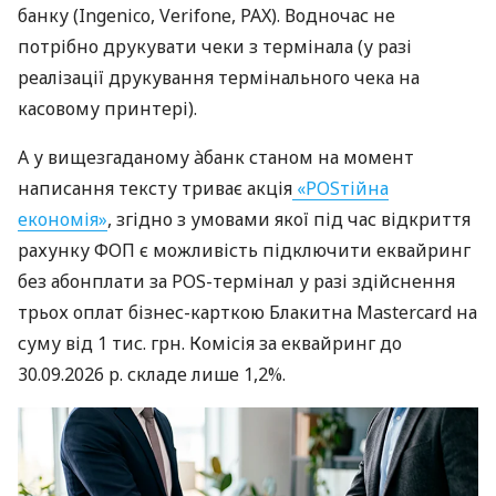
банку (Ingenico, Verifone, PAX). Водночас не
потрібно друкувати чеки з термінала (у разі
реалізації друкування термінального чека на
касовому принтері).
А у вищезгаданому àбанк станом на момент
написання тексту триває акція
«POSтійна
економія»
, згідно з умовами якої під час відкриття
рахунку ФОП є можливість підключити еквайринг
без абонплати за POS-термінал у разі здійснення
трьох оплат бізнес-карткою Блакитна Mastercard на
суму від 1 тис. грн. Комісія за еквайринг до
30.09.2026 р. складе лише 1,2%.